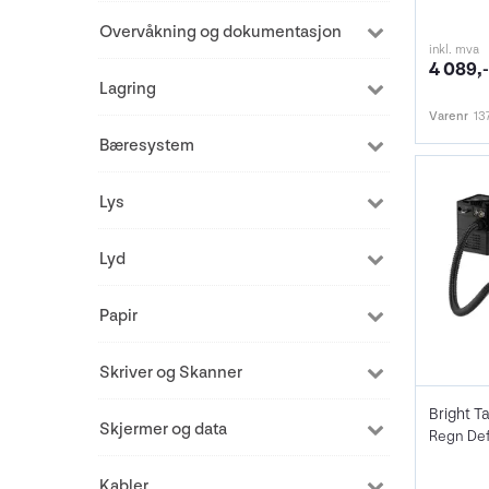
Overvåkning og dokumentasjon
inkl. mva
4 089,-
Lagring
Varenr
13
Bæresystem
Lys
Lyd
Papir
Skriver og Skanner
Skjermer og data
Regn Defl
Kabler