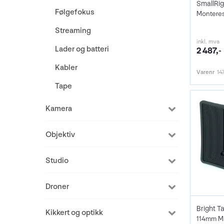
Følgefokus
Monteres
Streaming
inkl. mva
Lader og batteri
2 487,-
Kabler
Varenr
14
Tape
Kamera
Objektiv
Studio
Droner
Kikkert og optikk