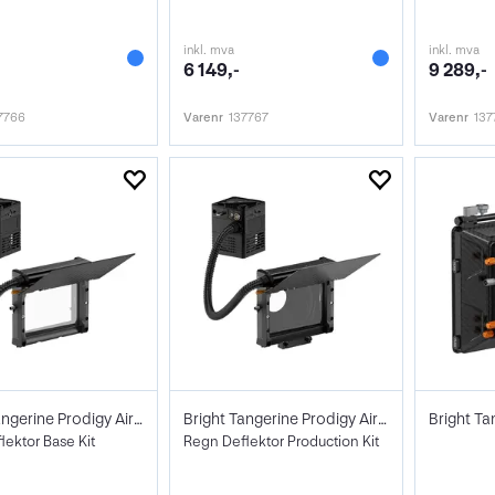
inkl. mva
inkl. mva
6 149,-
9 289,-
7766
Varenr
137767
Varenr
137
Bright Tangerine Prodigy Air Deflector
Bright Tangerine Prodigy Air Deflector
ektor Base Kit
Regn Deflektor Production Kit