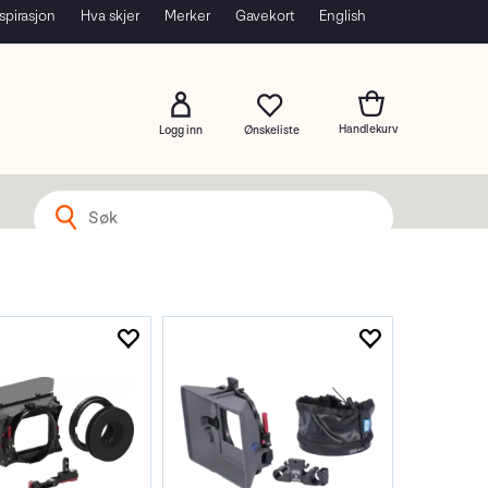
spirasjon
Hva skjer
Merker
Gavekort
English
Logg inn