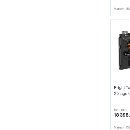
Varenr
15
2 Stage 
inkl. mva
18 398,
Varenr
15