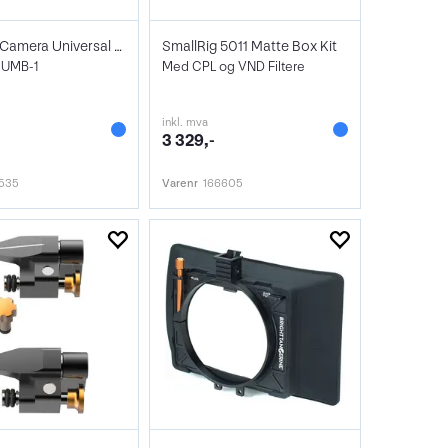
Wooden Camera Universal Mattebox
SmallRig 5011 Matte Box Kit
 UMB-1
Med CPL og VND Filtere
inkl. mva
3 329,-
3535
Varenr
166605