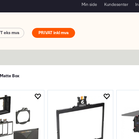
Min side
Kundesenter
In
FT
PRIVAT
Matte Box