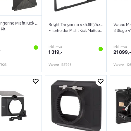
Bright Tangerine Misfit Kick (3-Stage)
Bright Tangerine 4x5.65"/4x4" FilterTray
Vocas Ma
Kit
Filterholder Misfit Kick Mattebox
inkl. mva
inkl. mva
-
1 319,-
21 899,
7923
Varenr
137956
Varenr
112