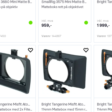
SmallRig 3680 Mini Matte Box Pro
SmallRig 3575 Mini Matte Box Lite
 på objektiv
Matteboks rett på objektivet
inkl. mva
inkl. mva
959,-
1 999,-
7450
Varenr
144867
Varenr
137
Bright Tangerine Misfit Atom Tilt Kit
Bright Tangerine Misfit Atom Kit 15
114mm Mattebox med 2x Filter fester
114mm Mattebox med 15mm rods feste