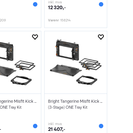
inkl. mva
-
12 320,-
8209
Varenr
158214
Bright Tangerine Misfit Kick Mk II
Bright Tangerine Misfit Kick Mk II
 ONE Tray Kit
(3-Stage) ONE Tray Kit
inkl. mva
-
21 407,-