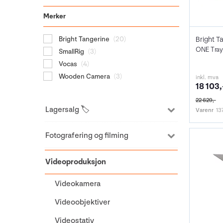
Merker
Bright Tangerine
(20)
ONE Tray 
SmallRig
(3)
Vocas
(4)
Wooden Camera
(3)
inkl. mva
18 103,
22 629,-
Lagersalg 🏷️
Varenr
13
Fotografering og filming
Videoproduksjon
Videokamera
Videoobjektiver
Videostativ