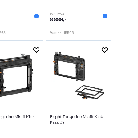
inkl. mva
8 889,-
768
Varenr
115505
Bright Tangerine Misfit Kick Mk II Core
Bright Tangerine Misfit Kick Mk II
Base Kit