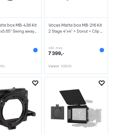
tte box MB-436 Kit
Vocas Matte box MB-216 Kit
3 Stage 4"x5.65" Swing away + Donut
2 Stage 4"x4" + Donut + Clip On
inkl. mva
-
7 399,-
654
Varenr
112806