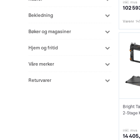
inkl. mva
102 593
Bekledning
Varenr
14
Bøker og magasiner
Hjem og fritid
Våre merker
Returvarer
2-Stage K
inkl. mva
14 405,