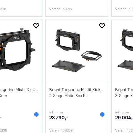
8215
Varenr
158216
Varenr
158
Bright Tangerine Misfit Kick 360 Mk II
Bright Tangerine Misfit Kick 360 Mk II
Core
2-Stage Matte Box Kit
3-Stage K
inkl. mva
inkl. mva
-
23 790,-
29 004,
8238
Varenr
158239
Varenr
15