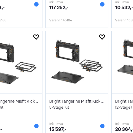
inkl. mva
inkl. mva
,-
117 252,-
10 532,
5183
Varenr
145184
Varenr
15
Bright Tangerine Misfit Kick Mk II
Bright Tangerine Misfit Kick Mk II
it
3-Stage Kit
(2-Stage)
inkl. mva
inkl. mva
-
15 597,-
20 364,