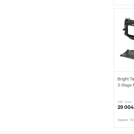
3-Stage F
inkl. mva
29 004
Varenr
15