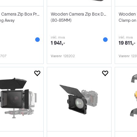
Wooden Camera Zip Box Pro 4x5.65
Wooden Camera Zip Box Double 4X5.65
ng Away
(80-85MM)
Clamp on
inkl. mva
inkl. mva
1 941,-
19 811,-
8707
Varenr
128202
Varenr
12