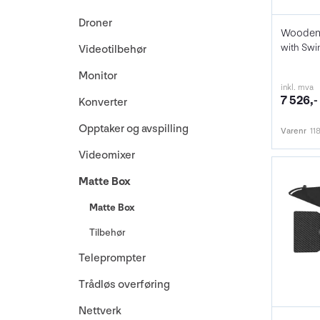
Droner
with Swi
Videotilbehør
Monitor
inkl. mva
7 526,-
Konverter
Opptaker og avspilling
Varenr
11
Videomixer
Matte Box
Matte Box
Tilbehør
Teleprompter
Trådløs overføring
Nettverk