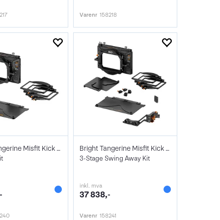
217
Varenr
158218
Bright Tangerine Misfit Kick 360 Mk II
Bright Tangerine Misfit Kick 360 Mk II
it
3-Stage Swing Away Kit
inkl. mva
-
37 838,-
8240
Varenr
158241