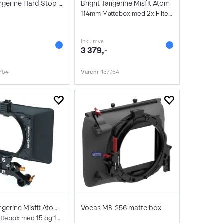
Bright Tangerine Hard Stop Pack
Bright Tangerine Misfit Atom
114mm Mattebox med 2x Filter frames
inkl. mva
3 379,-
754
Varenr
137764
Bright Tangerine Misfit Atom Kit 19
Vocas MB-256 matte box
114mm Mattebox med 15 og 19mm rods feste