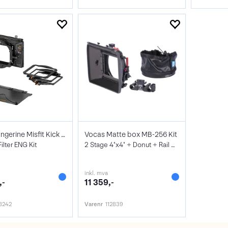
Bright Tangerine Misfit Kick 360 Mk II
Vocas Matte box MB-256 Kit
ilter ENG Kit
2 Stage 4"x4" + Donut + Rail Adapter
inkl. mva
,-
11 359,-
8242
Varenr
112839