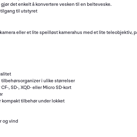
jør det enkelt å konvertere vesken til en belteveske.
ilgang til utstyret
ekskamera eller et lite speilløst kamerahus med et lite teleobjektiv,
alitet
tilbehørsorganizer i ulike størrelser
 CF-, SD-, XQD- eller Micro SD-kort
ør
r kompakt tilbehør under lokket
r og vind