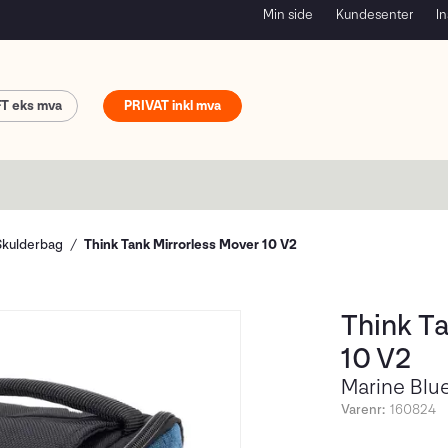
Min side
Kundesenter
In
FT
PRIVAT
Skulderbag
Think Tank Mirrorless Mover 10 V2
Think T
10 V2
Marine Blu
Varenr:
160824