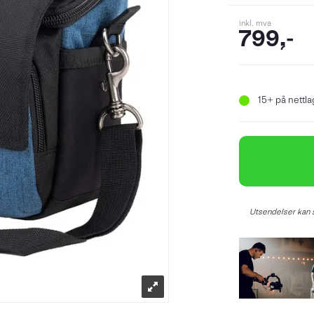
inkl. mva
799,-
15+
på nettlag
Utsendelser kan s