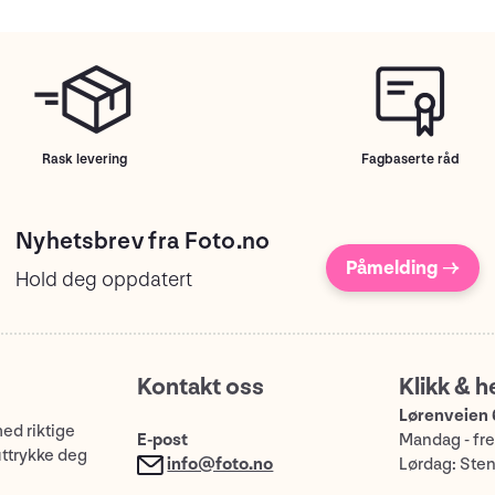
Rask levering
Fagbaserte råd
Nyhetsbrev fra Foto.no
Påmelding →
Hold deg oppdatert
Kontakt oss
Klikk & h
Lørenveien 
med riktige
E-post
Mandag - fre
uttrykke deg
info@foto.no
Lørdag: Ste