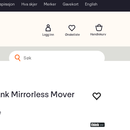
spirasjon
Hva skjer
Merker
Gavekort
English
Logg inn
ank Mirrorless Mover
e