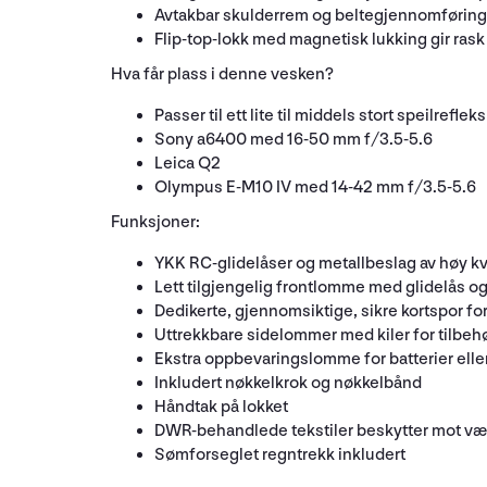
Avtakbar skulderrem og beltegjennomføring g
Flip-top-lokk med magnetisk lukking gir rask t
Hva får plass i denne vesken?
Passer til ett lite til middels stort speilrefl
Sony a6400 med 16-50 mm f/3.5-5.6
Leica Q2
Olympus E-M10 IV med 14-42 mm f/3.5-5.6
Funksjoner:
YKK RC-glidelåser og metallbeslag av høy kv
Lett tilgjengelig frontlomme med glidelås og 
Dedikerte, gjennomsiktige, sikre kortspor for
Uttrekkbare sidelommer med kiler for tilbeh
Ekstra oppbevaringslomme for batterier elle
Inkludert nøkkelkrok og nøkkelbånd
Håndtak på lokket
DWR-behandlede tekstiler beskytter mot væ
Sømforseglet regntrekk inkludert