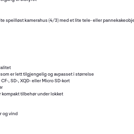
 lite speilløst kamerahus (4/3) med et lite tele- eller pannekakeobje
alitet
om er lett tilgjengelig og avpasset i størrelse
 CF-, SD-, XQD- eller Micro SD-kort
ør
r kompakt tilbehør under lokket
r og vind