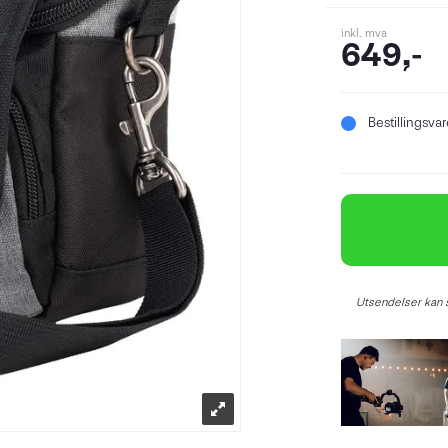
inkl. mva
649,-
Bestillingsva
Utsendelser kan s