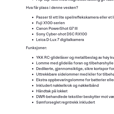
Hva får plass i denne vesken?
Passer til ett lite speilreflekskamera eller et
Fuji X100-serien
Canon PowerShot G7 III
Sony Cyber-shot DSC RX100
Leica D-Lux 7 digitalkamera
Funksjoner:
YKK RC-glidelåser og metallbeslag av høy kv
Lomme med glidelås foran og tilbehørshylle s
Dedikerte, gjennomsiktige, sikre kortspor for
Uttrekkbare sidelommer med kiler for tilbeh
Ekstra oppbevaringslomme for batterier elle
Inkludert nøkkelkrok og nøkkelbånd
Håndtak på lokket
DWR-behandlede tekstiler beskytter mot væ
Sømforseglet regntrekk inkludert