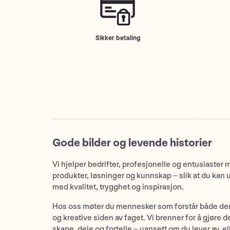
Sikker betaling
Gode bilder og levende historier
Vi hjelper bedrifter, profesjonelle og entusiaster 
produkter, løsninger og kunnskap – slik at du kan 
med kvalitet, trygghet og inspirasjon.
Hos oss møter du mennesker som forstår både de
og kreative siden av faget. Vi brenner for å gjøre d
skape, dele og fortelle – uansett om du lever av, ell