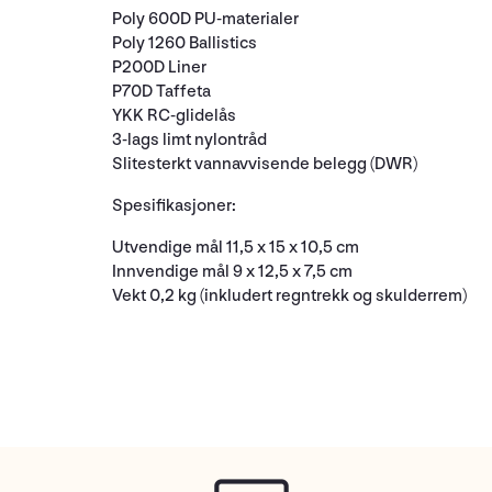
Poly 600D PU-materialer
Poly 1260 Ballistics
P200D Liner
P70D Taffeta
YKK RC-glidelås
3-lags limt nylontråd
Slitesterkt vannavvisende belegg (DWR)
Spesifikasjoner:
Utvendige mål 11,5 x 15 x 10,5 cm
Innvendige mål 9 x 12,5 x 7,5 cm
Vekt 0,2 kg (inkludert regntrekk og skulderrem)