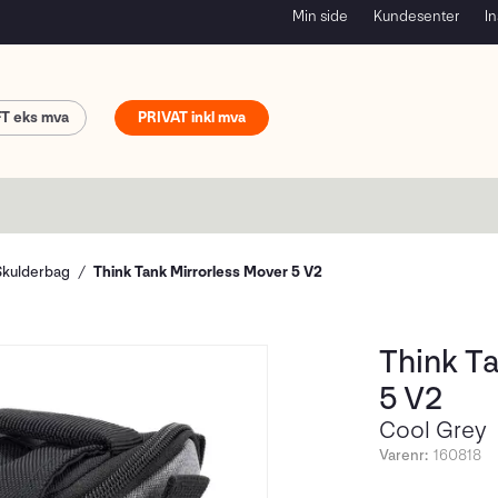
Min side
Kundesenter
In
FT
PRIVAT
Skulderbag
Think Tank Mirrorless Mover 5 V2
Think T
5 V2
Cool Grey
Varenr:
160818