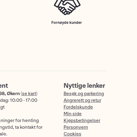
Fornøyde kunder
ent
Nyttige lenker
68, Økern
(
se kart
)
Besøk og parkering
dag: 10:00 - 17:00
Angrerett og retur
ngt
Fordelskunde
Min side
sninger for henting
Kjøpsbetingelser
gstid, ta kontakt for
Personvern
ale.
Cookies