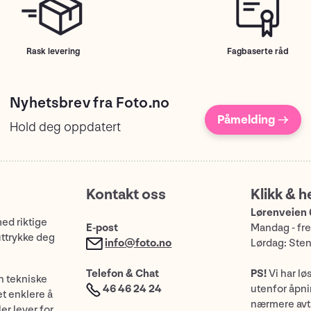
Rask levering
Fagbaserte råd
Nyhetsbrev fra Foto.no
Påmelding →
Hold deg oppdatert
Kontakt oss
Klikk & h
Lørenveien 
med riktige
E-post
Mandag - fre
uttrykke deg
info@foto.no
Lørdag: Ste
Telefon & Chat
PS!
Vi har lø
n tekniske
46 46 24 24
utenfor åpnin
et enklere å
nærmere avt
er lever for,