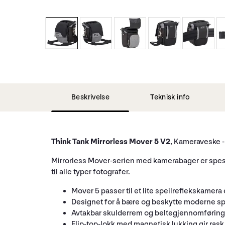
Beskrivelse
Teknisk info
Think Tank Mirrorless Mover 5 V2
, Kameraveske -
Mirrorless Mover-serien med kamerabager er spesielt
til alle typer fotografer.
Mover 5 passer til et lite speilreflekskamera 
Designet for å bære og beskytte moderne sp
Avtakbar skulderrem og beltegjennomføring g
Flip-top-lokk med magnetisk lukking gir rask t