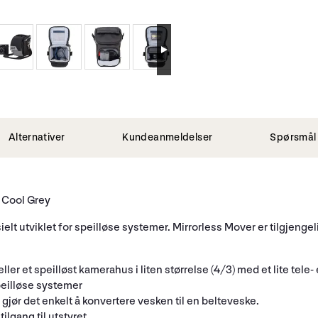
Alternativer
Kundeanmeldelser
Spørsmål 
 Cool Grey
 utviklet for speilløse systemer. Mirrorless Mover er tilgjengelig 
eller et speilløst kamerahus i liten størrelse (4/3) med et lite tele
eilløse systemer
jør det enkelt å konvertere vesken til en belteveske.
ilgang til utstyret