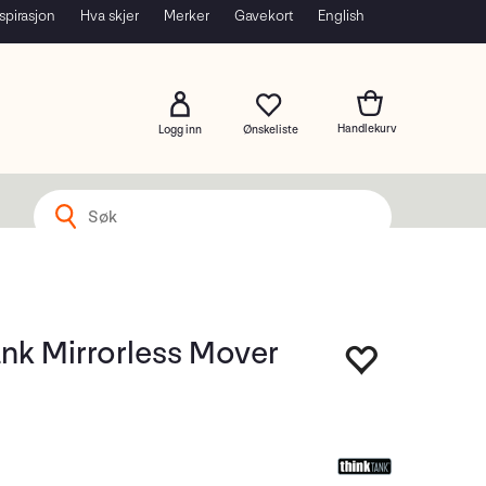
spirasjon
Hva skjer
Merker
Gavekort
English
Logg inn
ank Mirrorless Mover