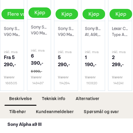
Kjøp
Flere valg
Kjøp
Kjøp
Kjøp
Sony SF-G Tough Series SDXC 256GB UHS-II
Sony SF-G Tough Series SDXC UHS-II
Sony SF-G Tough Series SDXC 64GB UHS-II
Sony Batteri NP-FZ100
Lexar CFexpress A Pro Gold 80GB
V90 Max Read 300 - Write 299 MB/s
V90 Max Read 300 - Write 299 MB/s
V90 Max Read 300 - Write 299 MB/s
A1, A9II, A9, A7R III, A7 III, A7R IV
Type A. R900/W800
inkl. mva
inkl. mva
inkl. mva
inkl. mva
inkl. mva
6
Fra 5
5
1
2
390,-
290,-
290,-
190,-
299,-
6 990,-
Varenr
Varenr
Varenr
Varenr
Varenr
166505
149497
114294
110920
146241
Beskrivelse
Teknisk info
Alternativer
Tilbehør
Kundeanmeldelser
Spørsmål og svar
Sony Alpha a9 III