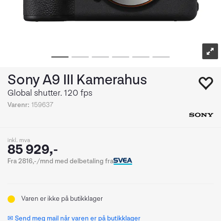
Sony A9 III Kamerahus
Global shutter. 120 fps
Varenr:
159637
inkl. mva
85 929,-
Fra 2816,-/mnd med delbetaling fra
Varen er ikke på butikklager
✉ Send meg mail når varen er på butikklager