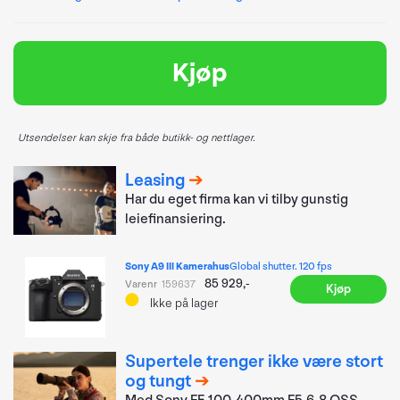
Kjøp
Utsendelser kan skje fra både butikk- og nettlager.
Leasing
Har du eget firma kan vi tilby gunstig
leiefinansiering.
Sony A9 III Kamerahus
Global shutter. 120 fps
85 929,-
Varenr
159637
Kjøp
Ikke på lager
Supertele trenger ikke være stort
og tungt