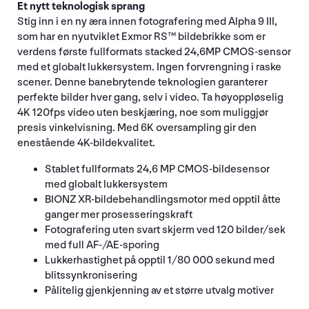
Et nytt teknologisk sprang
Stig inn i en ny æra innen fotografering med Alpha 9 III,
som har en nyutviklet Exmor RS™ bildebrikke som er
verdens første fullformats stacked 24,6MP CMOS-sensor
med et globalt lukkersystem. Ingen forvrengning i raske
scener. Denne banebrytende teknologien garanterer
perfekte bilder hver gang, selv i video. Ta høyoppløselig
4K 120fps video uten beskjæring, noe som muliggjør
presis vinkelvisning. Med 6K oversampling gir den
enestående 4K-bildekvalitet.
Stablet fullformats 24,6 MP CMOS-bildesensor
med globalt lukkersystem
BIONZ XR-bildebehandlingsmotor med opptil åtte
ganger mer prosesseringskraft
Fotografering uten svart skjerm ved 120 bilder/sek
med full AF-/AE-sporing
Lukkerhastighet på opptil 1/80 000 sekund med
blitssynkronisering
Pålitelig gjenkjenning av et større utvalg motiver