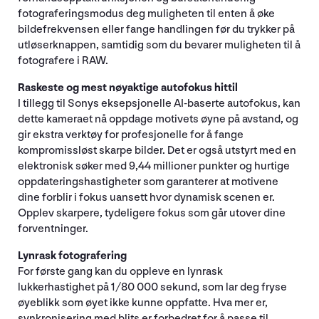
fotograferingsmodus deg muligheten til enten å øke
bildefrekvensen eller fange handlingen før du trykker på
utløserknappen, samtidig som du bevarer muligheten til å
fotografere i RAW.
Raskeste og mest nøyaktige autofokus hittil
I tillegg til Sonys eksepsjonelle AI-baserte autofokus, kan
dette kameraet nå oppdage motivets øyne på avstand, og
gir ekstra verktøy for profesjonelle for å fange
kompromissløst skarpe bilder. Det er også utstyrt med en
elektronisk søker med 9,44 millioner punkter og hurtige
oppdateringshastigheter som garanterer at motivene
dine forblir i fokus uansett hvor dynamisk scenen er.
Opplev skarpere, tydeligere fokus som går utover dine
forventninger.
Lynrask fotografering
For første gang kan du oppleve en lynrask
lukkerhastighet på 1/80 000 sekund, som lar deg fryse
øyeblikk som øyet ikke kunne oppfatte. Hva mer er,
synkronisering med blits er forbedret for å passe til