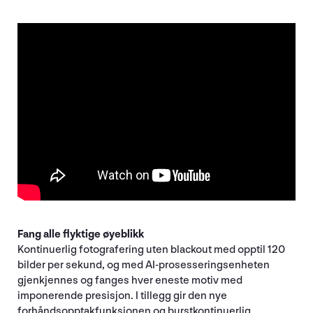
Fang alle flyktige øyeblikk
Kontinuerlig fotografering uten blackout med opptil 120
bilder per sekund, og med AI-prosesseringsenheten
gjenkjennes og fanges hver eneste motiv med
imponerende presisjon. I tillegg gir den nye
forhåndsopptakfunksjonen og burstkontinuerlig