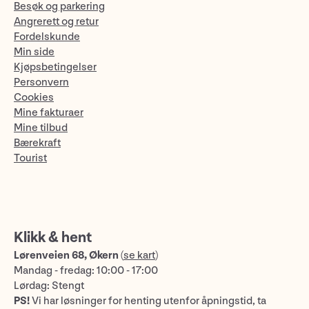
Besøk og parkering
Angrerett og retur
Fordelskunde
Min side
Kjøpsbetingelser
Personvern
Cookies
Mine fakturaer
Mine tilbud
Bærekraft
Tourist
Klikk & hent
Lørenveien 68, Økern
(
se kart
)
Mandag - fredag: 10:00 - 17:00
Lørdag: Stengt
PS!
Vi har løsninger for henting utenfor åpningstid, ta