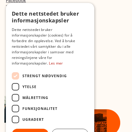
Facebook
TikTok
Dette nettstedet bruker
Fotopodden
informasjonskapsler
Med forbehold om skrive- og lagerfeil
Dette nettstedet bruker
informasjonskapsler (cookies) for å
forbedre din opplevelse. Ved å bruke
nettstedet vårt samtykker du i alle
informasjonskapsler i samsvar med
retningslinjene våre for
informasjonskapsler.
Les mer
STRENGT NØDVENDIG
YTELSE
MÅLRETTING
FUNKSJONALITET
UGRADERT