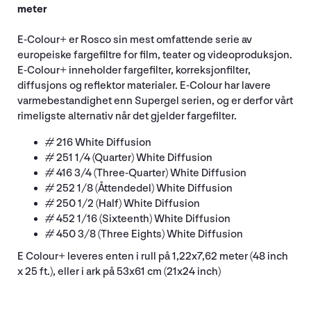
meter
E-Colour+ er Rosco sin mest omfattende serie av
europeiske fargefiltre for film, teater og videoproduksjon.
E-Colour+ inneholder fargefilter, korreksjonfilter,
diffusjons og reflektor materialer. E-Colour har lavere
varmebestandighet enn Supergel serien, og er derfor vårt
rimeligste alternativ når det gjelder fargefilter.
# 216 White Diffusion
# 251 1/4 (Quarter) White Diffusion
# 416 3/4 (Three-Quarter) White Diffusion
# 252 1/8 (Åttendedel) White Diffusion
# 250 1/2 (Half) White Diffusion
# 452 1/16 (Sixteenth) White Diffusion
# 450 3/8 (Three Eights) White Diffusion
E Colour+ leveres enten i rull på 1,22x7,62 meter (48 inch
x 25 ft.), eller i ark på 53x61 cm (21x24 inch)