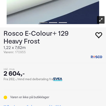
Rosco E-Colour+ 129
Heavy Frost
1,22 x 7,62m
Varenr:
170955
inkl. mva
2 604,-
Fra 262,-/mnd med delbetaling fra
Varen er ikke på butikklager