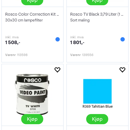
Kjøp
Kjøp
Rosco Color Correction Kit 12"x12"
Rosco TV Black 3,79 Liter (1 gallon)
30x30 cm lampefilter
Sort maling
inkl. mva
inkl. mva
1 508,-
1 801,-
Varenr
113598
Varenr
139556
Kjøp
Kjøp