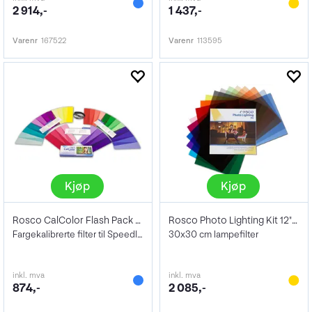
2 914,-
1 437,-
Varenr
167522
Varenr
113595
Kjøp
Kjøp
Rosco CalColor Flash Pack KIT
Rosco Photo Lighting Kit 12"x12"
Fargekalibrerte filter til Speedlight
30x30 cm lampefilter
inkl. mva
inkl. mva
874,-
2 085,-