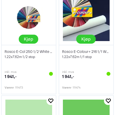
Kjøp
Kjøp
Rosco E-Col 250 1/2 White Diffusion F1 R
Rosco E-Colour+ 216 1/1 White Diffusion
1.22x7.62m 1/2 stop
1.22x7.62m 1/1 stop
inkl. mva
inkl. mva
1 941,-
1 941,-
Varenr
111473
Varenr
111474