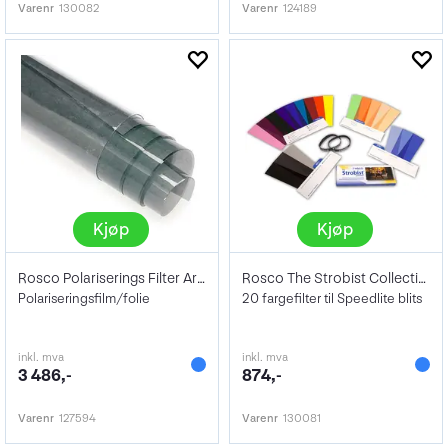
Varenr
130082
Varenr
124189
Kjøp
Kjøp
Rosco Polariserings Filter Ark 43x51cm
Rosco The Strobist Collection kit
Polariseringsfilm/folie
20 fargefilter til Speedlite blits
inkl. mva
inkl. mva
3 486,-
874,-
Varenr
127594
Varenr
130081