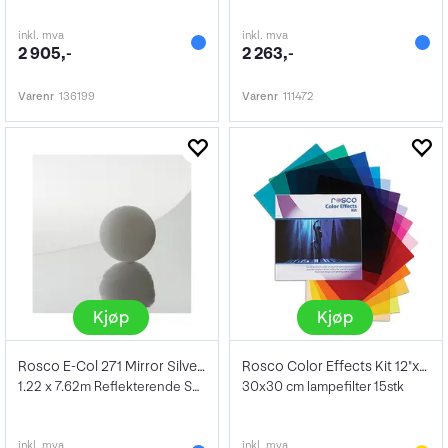
inkl. mva
inkl. mva
2 905,-
2 263,-
Varenr
136199
Varenr
111472
Kjøp
Kjøp
Rosco E-Col 271 Mirror Silver Rull
Rosco Color Effects Kit 12"x12"
1.22 x 7.62m Reflekterende Sølv
30x30 cm lampefilter 15stk
inkl. mva
inkl. mva