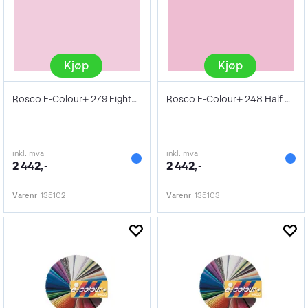
Kjøp
Kjøp
Rosco E-Colour+ 279 Eighth Minus Green
Rosco E-Colour+ 248 Half Minus Green
inkl. mva
inkl. mva
2 442,-
2 442,-
Varenr
135102
Varenr
135103