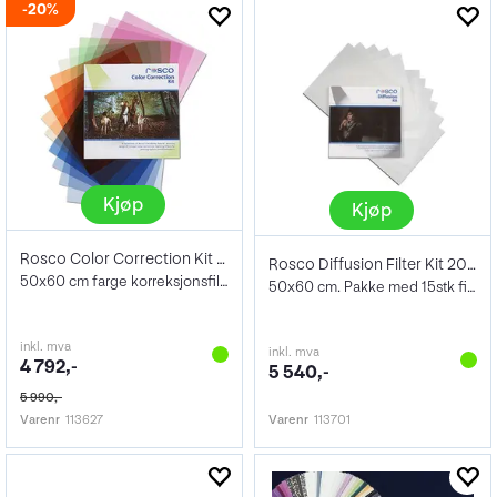
20%
Kjøp
Kjøp
Rosco Color Correction Kit 20"x24"
Rosco Diffusion Filter Kit 20"x24"
50x60 cm farge korreksjonsfilter 16stk
50x60 cm. Pakke med 15stk filtre
inkl. mva
inkl. mva
4 792,-
5 540,-
5 990,-
Varenr
113627
Varenr
113701