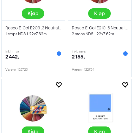
Kjøp
Kjøp
Rosco E-Col E209 .3 Neutral Density
Rosco E-Col E210 .6 Neutral Density
1 stops ND3 1.22x7.62m
2 stops ND6 1.22x7.62m
inkl. mva
inkl. mva
2 442,-
2 155,-
Varenr
122723
Varenr
122724
Kjøp
Kjøp