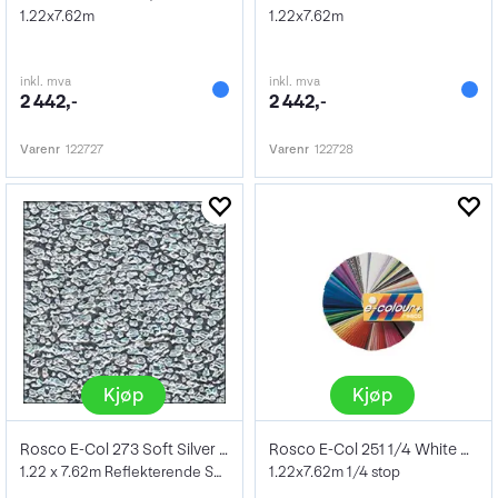
1.22x7.62m
1.22x7.62m
inkl. mva
inkl. mva
2 442,-
2 442,-
Varenr
122727
Varenr
122728
Kjøp
Kjøp
Rosco E-Col 273 Soft Silver Rull
Rosco E-Col 251 1/4 White diffusion F1 R
1.22 x 7.62m Reflekterende Sølv
1.22x7.62m 1/4 stop