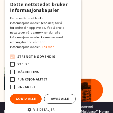
Dette nettstedet bruker
informasjonskapsler
Med forbehold om skrive- og lagerfeil
Dette nettstedet bruker
informasjonskapsler (cookies) for å
forbedre din opplevelse. Ved å bruke
nettstedet vårt samtykker du i alle
informasjonskapsler i samsvar med
retningslinjene våre for
informasjonskapsler.
Les mer
STRENGT NØDVENDIG
YTELSE
MÅLRETTING
FUNKSJONALITET
UGRADERT
GODTA ALLE
AVVIS ALLE
Copyright © 2026 Foto.no - All rights reserved
VIS DETALJER
Forretningssystem
og
nettbutikkløsning
levert av
Multicase™ Norge