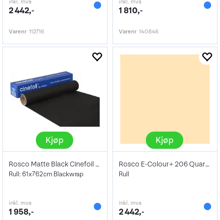
inkl. mva
inkl. mva
2 442,-
1 810,-
Varenr
112716
Varenr
140846
Kjøp
Kjøp
Rosco Matte Black Cinefoil 24" x 25'
Rosco E-Colour+ 206 Quarter CTO
Rull: 61x762cm Blackwrap
Rull
inkl. mva
inkl. mva
1 958,-
2 442,-