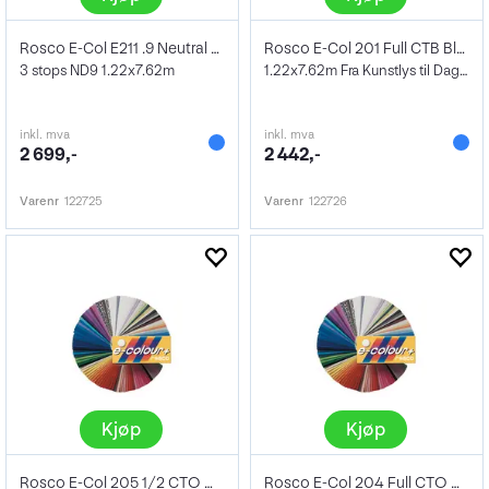
Rosco E-Col E211 .9 Neutral Density
Rosco E-Col 201 Full CTB Blue
3 stops ND9 1.22x7.62m
1.22x7.62m Fra Kunstlys til Dagslys
inkl. mva
inkl. mva
2 699,-
2 442,-
Varenr
122725
Varenr
122726
Kjøp
Kjøp
Rosco E-Col 205 1/2 CTO Orange
Rosco E-Col 204 Full CTO Orange