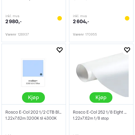
inkl. mva
inkl. mva
2 980,-
2 604,-
Varenr
128937
Varenr
170955
Kjøp
Kjøp
Rosco E-Col 202 1/2 CTB Blue
Rosco E-Col 252 1/8 Eight White Diffusio
1.22x7.62m 3200K til 4300K
1.22x7.62m 1/8 stop