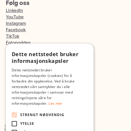
Følg oss
LinkedIn
YouTube
Instagram
Facebook
TikTok
Fotopodden
Dette nettstedet bruker
Med forbehold om skrive- og lagerfeil
informasjonskapsler
Dette nettstedet bruker
informasjonskapsler (cookies) for å
forbedre din opplevelse. Ved å bruke
nettstedet vårt samtykker du i alle
informasjonskapsler i samsvar med
retningslinjene våre for
informasjonskapsler.
Les mer
STRENGT NØDVENDIG
YTELSE