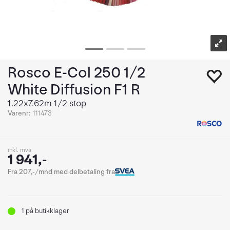
Rosco E-Col 250 1/2
White Diffusion F1 R
1.22x7.62m 1/2 stop
Varenr:
111473
inkl. mva
1 941,-
Fra 207,-/mnd med delbetaling fra
1
på butikklager