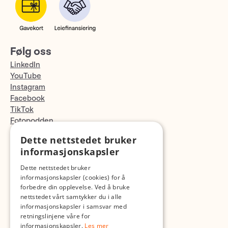
Følg oss
LinkedIn
YouTube
Instagram
Facebook
TikTok
Fotopodden
Dette nettstedet bruker
Med forbehold om skrive- og lagerfeil
informasjonskapsler
Dette nettstedet bruker
informasjonskapsler (cookies) for å
forbedre din opplevelse. Ved å bruke
nettstedet vårt samtykker du i alle
informasjonskapsler i samsvar med
retningslinjene våre for
informasjonskapsler.
Les mer