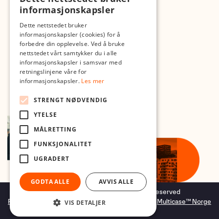
Med forbehold om skrive- og lagerfeil
informasjonskapsler
Dette nettstedet bruker
informasjonskapsler (cookies) for å
forbedre din opplevelse. Ved å bruke
nettstedet vårt samtykker du i alle
informasjonskapsler i samsvar med
retningslinjene våre for
informasjonskapsler.
Les mer
STRENGT NØDVENDIG
YTELSE
MÅLRETTING
FUNKSJONALITET
UGRADERT
GODTA ALLE
AVVIS ALLE
Copyright © 2026 Foto.no - All rights reserved
Forretningssystem
og
nettbutikkløsning
levert av
Multicase™ Norge
VIS DETALJER
AS