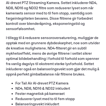
AI-drevet PTZ Streaming Kamera. Settet inkluderer ND4,
ND8, ND16 og ND32 filtre som reduserer lyset som når
kameraets sensor med to til fem stopp, samtidig som
fargeintegriteten bevares. Disse filtrene gir forbedret
kontroll over blenderåpning, eksponeringstid og
sensorfølsomhet.
I tillegg til å redusere sensoroversaturering, muliggjør de
opptak med en grunnere dybdeskarphet, noe som utvider
de kreative mulighetene. ND4-filteret gir en subtil
mykhetseffekt, mens de øvrige filtrene i settet sikrer
optimal bildebehandling i forhold til forhold som spenner
fra vanlig dagslys til ekstremt sterke lysforhold. Settet
inkluderer også en balanseringsvekt som gjør det mulig å
oppnå perfekt gimbalbalanse når filtrene brukes.
For Tail Air AI-drevet PTZ Kamera
ND4, ND8, ND16 & ND32 inkludert
Fester magnetisk på kameraet
Reduserer lyset med to til fem stopp
Balanseringsvekt inkludert