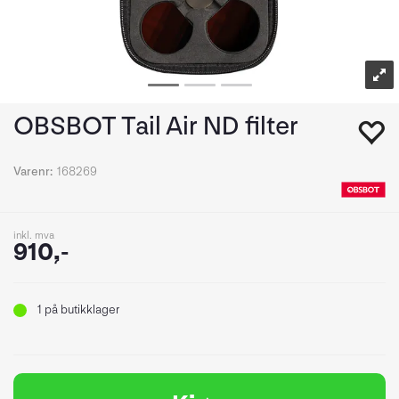
OBSBOT Tail Air ND filter
Varenr:
168269
inkl. mva
910,-
1
på butikklager