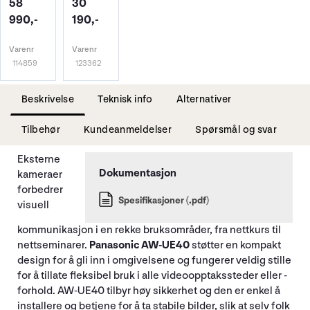
58
30
990,-
190,-
Varenr
Varenr
114859
123362
Beskrivelse
Teknisk info
Alternativer
Tilbehør
Kundeanmeldelser
Spørsmål og svar
Eksterne
kameraer
forbedrer
Spesifikasjoner (.pdf)
visuell
kommunikasjon i en rekke bruksområder, fra nettkurs til
nettseminarer.
Panasonic AW-UE40
støtter en kompakt
design for å gli inn i omgivelsene og fungerer veldig stille
for å tillate fleksibel bruk i alle videoopptakssteder eller -
forhold. AW-UE40 tilbyr høy sikkerhet og den er enkel å
installere og betjene for å ta stabile bilder, slik at selv folk