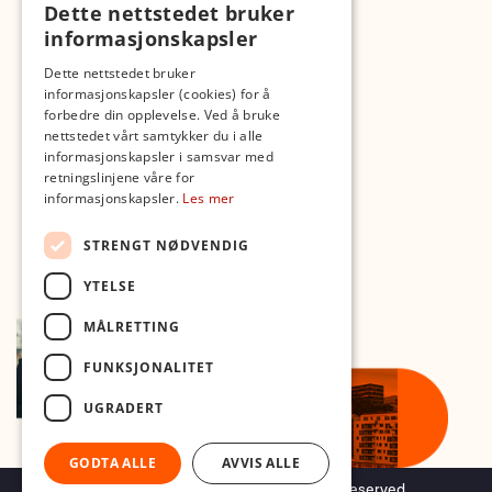
Dette nettstedet bruker
Fotopodden
informasjonskapsler
Med forbehold om skrive- og lagerfeil
Dette nettstedet bruker
informasjonskapsler (cookies) for å
forbedre din opplevelse. Ved å bruke
nettstedet vårt samtykker du i alle
informasjonskapsler i samsvar med
retningslinjene våre for
informasjonskapsler.
Les mer
STRENGT NØDVENDIG
YTELSE
MÅLRETTING
FUNKSJONALITET
UGRADERT
GODTA ALLE
AVVIS ALLE
Copyright © 2026 Foto.no - All rights reserved