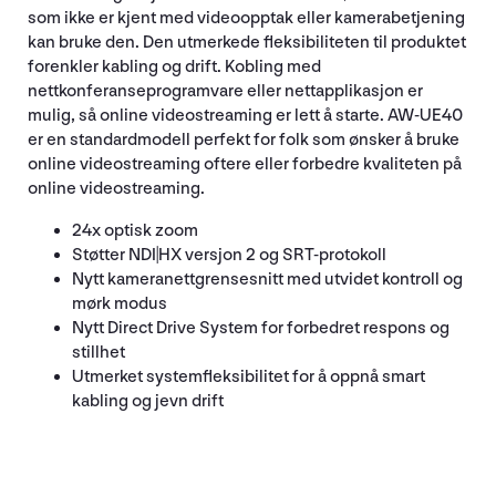
som ikke er kjent med videoopptak eller kamerabetjening
kan bruke den. Den utmerkede fleksibiliteten til produktet
forenkler kabling og drift. Kobling med
nettkonferanseprogramvare eller nettapplikasjon er
mulig, så online videostreaming er lett å starte. AW-UE40
er en standardmodell perfekt for folk som ønsker å bruke
online videostreaming oftere eller forbedre kvaliteten på
online videostreaming.
24x optisk zoom
Støtter NDI|HX versjon 2 og SRT-protokoll
Nytt kameranettgrensesnitt med utvidet kontroll og
mørk modus
Nytt Direct Drive System for forbedret respons og
stillhet
Utmerket systemfleksibilitet for å oppnå smart
kabling og jevn drift