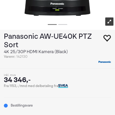
Panasonic AW-UE40K PTZ
Sort
4K 25/30P HDMI Kamera (Black)
Varenr:
142130
inkl. mva
34 346,-
Fra 1153,-/mnd med delbetaling fra
Bestillingsvare