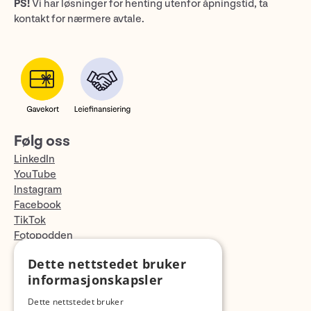
PS!
Vi har løsninger for henting utenfor åpningstid, ta
kontakt for nærmere avtale.
Følg oss
LinkedIn
YouTube
Instagram
Facebook
TikTok
Fotopodden
Dette nettstedet bruker
Med forbehold om skrive- og lagerfeil
informasjonskapsler
Dette nettstedet bruker