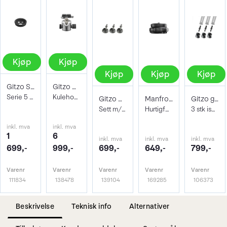
Kjøp
Kjøp
Kjøp
Kjøp
Kjøp
Gitzo Systematic Videoskål GS5321V75
Gitzo GH4383LR Center Ball Head Ser. 4
Serie 5 75mm skåladapter
Kulehode m/Arca hurtigfeste + hendel-lås
Gitzo Gummiføtter GSF50 Big Foot
Manfrotto XCHANGE Kit
Gitzo gummi og pigg-føtter GSF38S 38mm
Sett m/3 stk originale ben føtter. 50mm
Hurtigfeste for stativ og stativhode
3 stk ispigger i stål med gummiføtter
inkl. mva
inkl. mva
1
6
inkl. mva
inkl. mva
inkl. mva
699,-
999,-
699,-
649,-
799,-
Varenr
Varenr
Varenr
Varenr
Varenr
111834
138478
139104
169285
106373
Beskrivelse
Teknisk info
Alternativer