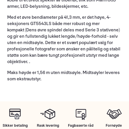
koble til et bredt spekter av tilbehør, slik som Manfrotto
armer, LED-belysning, bildeskjermer, etc.
Med et øvre bendiameter på 41,3 mm, er det høye, 4-
seksjoners GT5543LS både mer robust og mer
kompakt (Dens øvre spindel deles med Serie 3 stativene)
og gir en fullstendig lukket lengde/høyde-forhold - selv
uten en midtsøyle. Dette er et svært populært valg for
profesjonelle fotografer som ønsker en pålitelig og stabil
støtte som kan bære tungt profesjonelt utstyr med lange
objektiver. .
Maks høyde er 1,56 m uten midtsøyle. Midtsøyler leveres
som ekstrautstyr.
Sikker betaling
Rask levering
Fagbaserte råd
Fornøyde