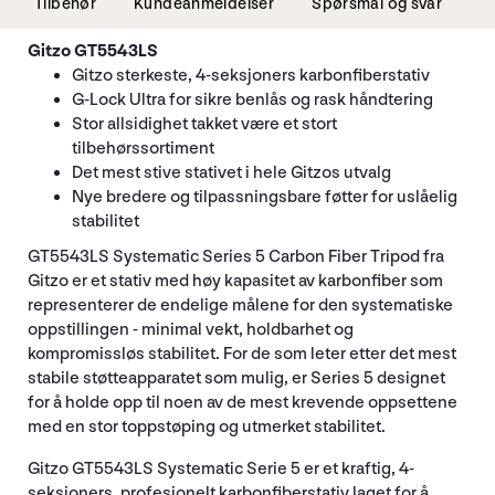
Tilbehør
Kundeanmeldelser
Spørsmål og svar
Gitzo GT5543LS
Gitzo sterkeste, 4-seksjoners karbonfiberstativ
G-Lock Ultra for sikre benlås og rask håndtering
Stor allsidighet takket være et stort
tilbehørssortiment
Det mest stive stativet i hele Gitzos utvalg
Nye bredere og tilpassningsbare føtter for uslåelig
stabilitet
GT5543LS Systematic Series 5 Carbon Fiber Tripod fra
Gitzo er et stativ med høy kapasitet av karbonfiber som
representerer de endelige målene for den systematiske
oppstillingen - minimal vekt, holdbarhet og
kompromissløs stabilitet. For de som leter etter det mest
stabile støtteapparatet som mulig, er Series 5 designet
for å holde opp til noen av de mest krevende oppsettene
med en stor toppstøping og utmerket stabilitet.
Gitzo GT5543LS Systematic Serie 5 er et kraftig, 4-
seksjoners, profesjonelt karbonfiberstativ laget for å