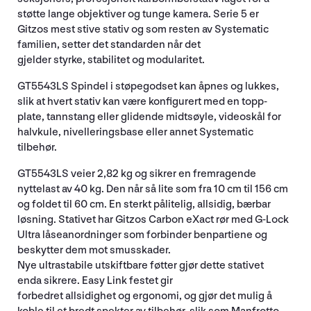
støtte lange objektiver og tunge kamera. Serie 5 er
Gitzos mest stive stativ og som resten av Systematic
familien, setter det standarden når det
gjelder styrke, stabilitet og modularitet.
GT5543LS Spindel i støpegodset kan åpnes og lukkes,
slik at hvert stativ kan være konfigurert med en topp-
plate, tannstang eller glidende midtsøyle, videoskål for
halvkule, nivelleringsbase eller annet Systematic
tilbehør.
GT5543LS veier 2,82 kg og sikrer en fremragende
nyttelast av 40 kg. Den når så lite som fra 10 cm til 156 cm
og foldet til 60 cm. En sterkt pålitelig, allsidig, bærbar
løsning. Stativet har Gitzos Carbon eXact rør med G-Lock
Ultra låseanordninger som forbinder benpartiene og
beskytter dem mot smusskader.
Nye ultrastabile utskiftbare føtter gjør dette stativet
enda sikrere. Easy Link festet gir
forbedret allsidighet og ergonomi, og gjør det mulig å