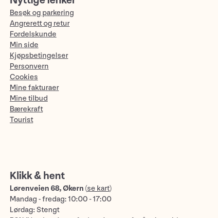
Nyttige lenker
Besøk og parkering
Angrerett og retur
Fordelskunde
Min side
Kjøpsbetingelser
Personvern
Cookies
Mine fakturaer
Mine tilbud
Bærekraft
Tourist
Klikk & hent
Lørenveien 68, Økern
(
se kart
)
Mandag - fredag: 10:00 - 17:00
Lørdag: Stengt