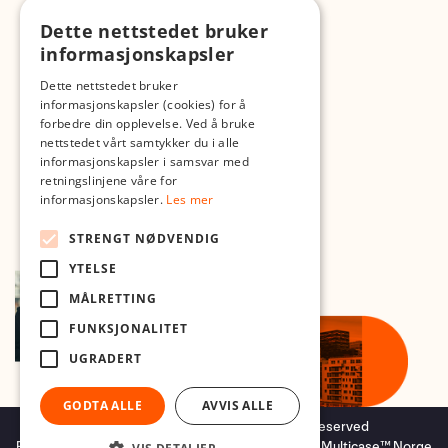
Dette nettstedet bruker
Med forbehold om skrive- og lagerfeil
informasjonskapsler
Dette nettstedet bruker
informasjonskapsler (cookies) for å
forbedre din opplevelse. Ved å bruke
nettstedet vårt samtykker du i alle
informasjonskapsler i samsvar med
retningslinjene våre for
informasjonskapsler.
Les mer
STRENGT NØDVENDIG
YTELSE
MÅLRETTING
FUNKSJONALITET
UGRADERT
GODTA ALLE
AVVIS ALLE
Copyright © 2026 Foto.no - All rights reserved
Forretningssystem
og
nettbutikkløsning
levert av
Multicase™ Norge