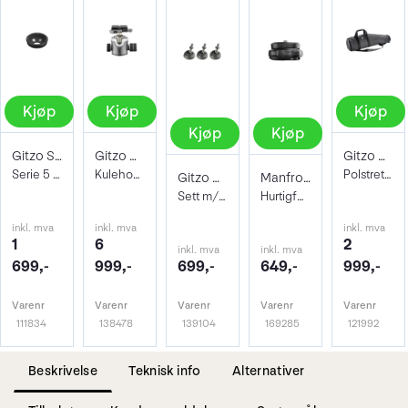
Kjøp
Kjøp
Kjøp
Kjøp
Kjøp
Gitzo Systematic Videoskål GS5321V75
Gitzo GH4383LR Center Ball Head Ser. 4
Gitzo GC5101 Tripod Bag Ser. 5
Serie 5 75mm skåladapter
Kulehode m/Arca hurtigfeste + hendel-lås
Polstret stativbag 89 x 23,5 cm
Gitzo Gummiføtter GSF50 Big Foot
Manfrotto XCHANGE Kit
Sett m/3 stk originale ben føtter. 50mm
Hurtigfeste for stativ og stativhode
inkl. mva
inkl. mva
inkl. mva
1
6
2
inkl. mva
inkl. mva
699,-
999,-
699,-
649,-
999,-
Varenr
Varenr
Varenr
Varenr
Varenr
111834
138478
139104
169285
121992
Beskrivelse
Teknisk info
Alternativer