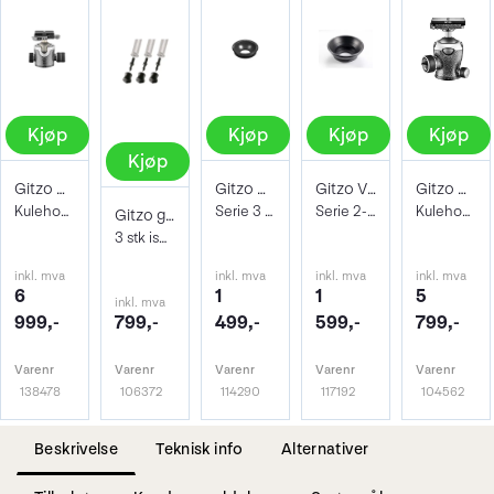
Kjøp
Kjøp
Kjøp
Kjøp
Kjøp
Gitzo GH4383LR Center Ball Head Ser. 4
Gitzo GS3321V75 75mm videoskål ser. 2-4
Gitzo Videoskål 100mm GS3322V100 Ser.2-4
Gitzo GH3382QD Center Ball Head Ser. 3
Kulehode m/Arca hurtigfeste + hendel-lås
Serie 3 75mm
Serie 2-4 100mm
Kulehode m/Arca Swiss hurtigfeste
Gitzo gummi og pigg-føtter GSF30S 30mm
3 stk ispigger i stål med gummiføtter
inkl. mva
inkl. mva
inkl. mva
inkl. mva
6
1
1
5
inkl. mva
999,-
799,-
499,-
599,-
799,-
Varenr
Varenr
Varenr
Varenr
Varenr
138478
106372
114290
117192
104562
Beskrivelse
Teknisk info
Alternativer