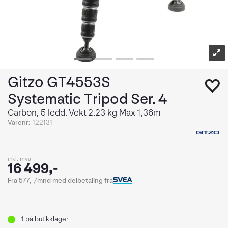
Gitzo GT4553S
Systematic Tripod Ser. 4
Carbon, 5 ledd. Vekt 2,23 kg Max 1,36m
Varenr:
122131
inkl. mva
16 499,-
Fra 577,-/mnd med delbetaling fra
1
på butikklager