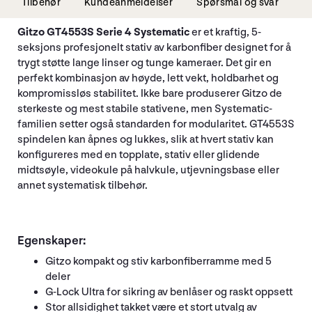
Tilbehør
Kundeanmeldelser
Spørsmål og svar
Gitzo GT4553S Serie 4 Systematic
er et kraftig, 5-
seksjons profesjonelt stativ av karbonfiber designet for å
trygt støtte lange linser og tunge kameraer. Det gir en
perfekt kombinasjon av høyde, lett vekt, holdbarhet og
kompromissløs stabilitet. Ikke bare produserer Gitzo de
sterkeste og mest stabile stativene, men Systematic-
familien setter også standarden for modularitet. GT4553S
spindelen kan åpnes og lukkes, slik at hvert stativ kan
konfigureres med en topplate, stativ eller glidende
midtsøyle, videokule på halvkule, utjevningsbase eller
annet systematisk tilbehør.
Egenskaper:
Gitzo kompakt og stiv karbonfiberramme med 5
deler
G-Lock Ultra for sikring av benlåser og raskt oppsett
Stor allsidighet takket være et stort utvalg av