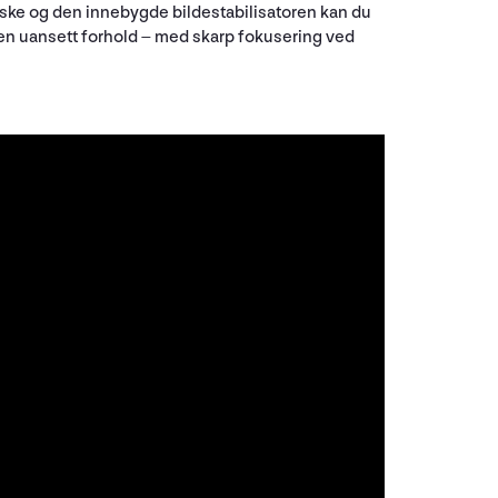
tiske og den innebygde bildestabilisatoren kan du
n uansett forhold – med skarp fokusering ved