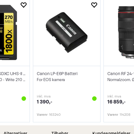
Lexar Pro 1800X SDXC UHS-II U3 128GB
Canon LP-E6P Batteri
V60, Max Read 280 - Write 210 MB/s
For EOS kamera
Normalzoom.
inkl. mva
inkl. mva
1 390,-
16 859,-
Varenr
163240
Varenr
114208
Alternativer
Tilbehør
Kundeanmeldelser