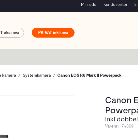
Min side
Kundesenter
In
FT
PRIVAT
le kamera
Systemkamera
Canon EOS R6 Mark II Powerpack
Canon E
Powerp
Inkl dobbel
Varenr:
174399