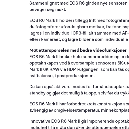
Sammenlignet med EOS R6 gir den nye sensoren mind
beveger seg raskt.
EOS R6 Mark II holder i tillegg tritt med fotografe
du fotograferer uforutsigbare motiver, fra tennissp
lagres i en individuell CR3-fil, alt sammen med AF
eller i kameraet, og lagre bildene som individuelle 
Møt etterspørselen med bedre videofunksjoner
EOS R6 Mark II bruker hele sensorbredden og er d
opptak skapes ved å oversample sensorens 6K-utd
Mark II 6K RAW via HDMI-utgangen, som kan tas opp
hvitbalanse, i postproduksjonen.
Du kan også aktivere modus for forhåndsopptak av 
standby og gjør det mulig å ta opp, selv før du tryk
EOS R6 Mark II har forbedret kretskonstruksjon so
avhengig av omgivelsestemperatur, minnekortplass
Innovative EOS R6 Mark II gir imponerende opptak i
mulighet til å møte den økende etterspørselen ette