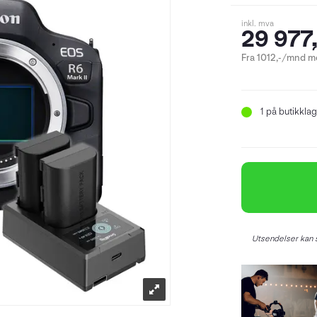
inkl. mva
29 977,
Fra 1012,-/mnd me
1
på butikklag
Utsendelser kan s