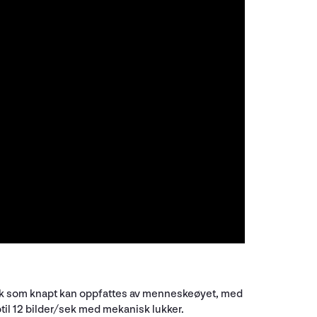
likk som knapt kan oppfattes av menneskeøyet, med
til 12 bilder/sek med mekanisk lukker.