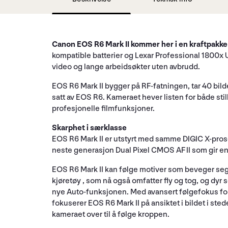
Canon EOS R6 Mark II kommer her i en kraftpakke 
kompatible batterier og Lexar Professional 1800x U
video og lange arbeidsøkter uten avbrudd.
EOS R6 Mark II bygger på RF-fatningen, tar 40 bil
satt av EOS R6. Kameraet hever listen for både sti
profesjonelle filmfunksjoner.
Skarphet i særklasse
EOS R6 Mark II er utstyrt med samme DIGIC X-pros
neste generasjon Dual Pixel CMOS AF II som gir en
EOS R6 Mark II kan følge motiver som beveger seg 
kjøretøy , som nå også omfatter fly og tog, og dyr
nye Auto-funksjonen. Med avansert følgefokus for 
fokuserer EOS R6 Mark II på ansiktet i bildet i ste
kameraet over til å følge kroppen.