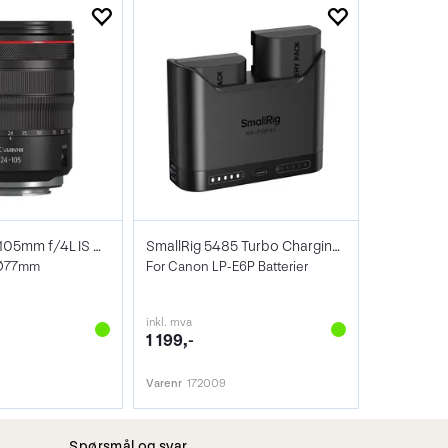
Canon RF 24-105mm f/4L IS USM
SmallRig 5485 Turbo Charging Kit
 Ø77mm
For Canon LP-E6P Batterier
inkl. mva
1 199,-
Varenr
172009
Spørsmål og svar