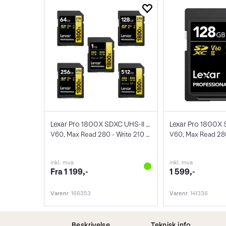
Lexar Pro 1800X SDXC UHS-II U3
V60, Max Read 280 - Write 210 MB/s
inkl. mva
inkl. mva
Fra 1 199,-
1 599,-
Varenr
166353
Varenr
141336
Beskrivelse
Teknisk info