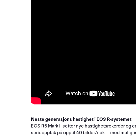
Neste generasjons hastighet i EOS R-systemet
EOS R6 Mark II setter nye hastighetsrekorder og 
serieopptak på opptil 40 bilder/sek – med mulighe