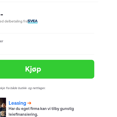
-
d delbetaling fra
er
Kjøp
kje fra både butikk- og nettlager.
Leasing
Har du eget firma kan vi tilby gunstig
leiefinansiering.