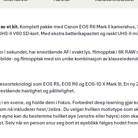
av et kit.
Komplett pakke med Canon EOS R6 Mark II kamerahus, S
HS-II V60 SD-kort. Med ekstra batterikapasitet og raskt UHS-II min
der i sekundet, har enestående AF i svakt lys, filmopptak i 6K R
llbilde- og filmopptak med sin unike kombinasjon av klasseledende
essorteknologi som EOS R5, EOS R6 og EOS-1D X Mark III. En ny 2
estående hastighet og pålitelighet.
i en scene, og holde dem i fokus. Forbedret deep learning gjør k
 som nå inkluderer hest/zebra . Du velger hvilken motivtype som s
øyne kan du bestemme hvilket øye (venstre eller høyre) som skal h
det. Selv når en person snur seg bort et øyeblikk følges hodet fre