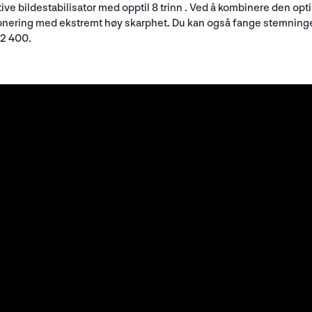
ive bildestabilisator med opptil 8 trinn . Ved å kombinere den op
nering med ekstremt høy skarphet. Du kan også fange stemninge
02 400.