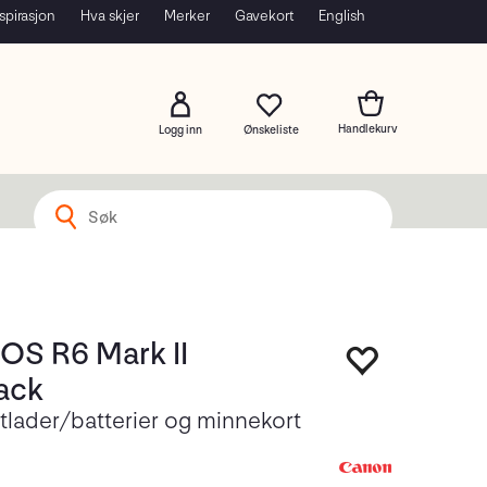
spirasjon
Hva skjer
Merker
Gavekort
English
Logg inn
OS R6 Mark II
ack
tlader/batterier og minnekort