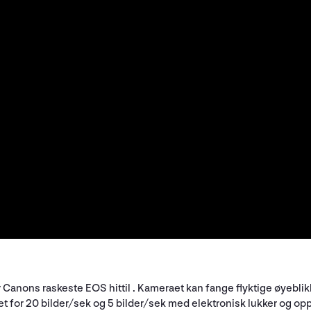
er Canons raskeste EOS hittil . Kameraet kan fange flyktige øyeb
t for 20 bilder/sek og 5 bilder/sek med elektronisk lukker og opp