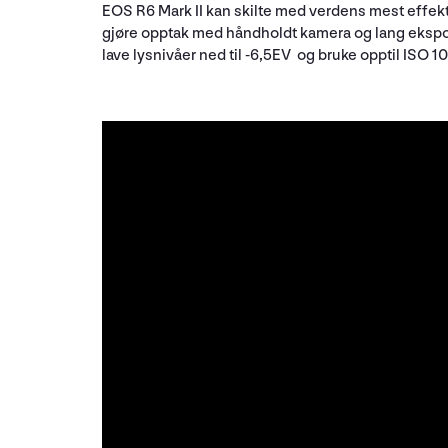
EOS R6 Mark II kan skilte med verdens mest effekt
gjøre opptak med håndholdt kamera og lang ekspo
lave lysnivåer ned til -6,5EV og bruke opptil ISO 1