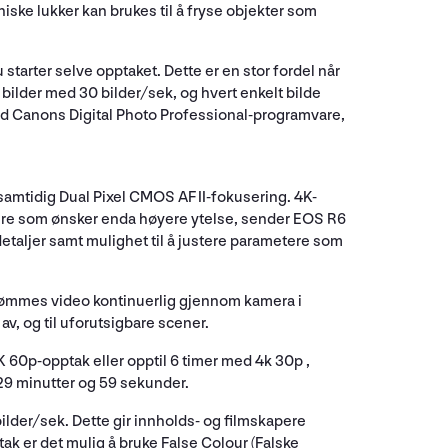
ske lukker kan brukes til å fryse objekter som
starter selve opptaket. Dette er en stor fordel når
 bilder med 30 bilder/sek, og hvert enkelt bilde
 med Canons Digital Photo Professional-programvare,
amtidig Dual Pixel CMOS AF II-fokusering. 4K-
ere som ønsker enda høyere ytelse, sender EOS R6
etaljer samt mulighet til å justere parametere som
strømmes video kontinuerlig gjennom kamera i
av, og til uforutsigbare scener.
 60p-opptak eller opptil 6 timer med 4k 30p ,
29 minutter og 59 sekunder.
ilder/sek. Dette gir innholds- og filmskapere
ak er det mulig å bruke False Colour (Falske