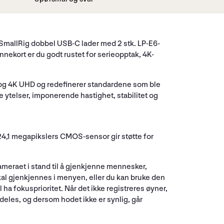
mallRig dobbel USB-C lader med 2 stk. LP-E6-
nekort er du godt rustet for serieopptak, 4K-
AW og 4K UHD og redefinerer standardene som ble
 ytelser, imponerende hastighet, stabilitet og
4,1 megapikslers CMOS-sensor gir støtte for
ameraet i stand til å gjenkjenne mennesker,
kal gjenkjennes i menyen, eller du kan bruke den
a fokusprioritet. Når det ikke registreres øyner,
mdeles, og dersom hodet ikke er synlig, går