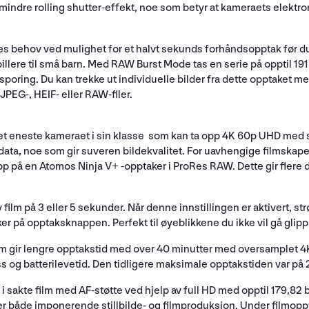
re rolling shutter-effekt, noe som betyr at kameraets elektroni
nes behov ved mulighet for et halvt sekunds forhåndsopptak før du 
illere til små barn. Med RAW Burst Mode tas en serie på opptil 191
-sporing. Du kan trekke ut individuelle bilder fra dette opptaket
JPEG-, HEIF- eller RAW-filer.
et eneste kameraet i sin klasse som kan ta opp 4K 60p UHD med s
ata, noe som gir suveren bildekvalitet. For uavhengige filmskap
 på en Atomos Ninja V+ -opptaker i ProRes RAW. Dette gir flere d
film på 3 eller 5 sekunder. Når denne innstillingen er aktivert, 
ker på opptaksknappen. Perfekt til øyeblikkene du ikke vil gå glipp 
m gir lengre opptakstid med over 40 minutter med oversamplet 4K
 og batterilevetid. Den tidligere maksimale opptakstiden var på 
 sakte film med AF-støtte ved hjelp av full HD med opptil 179,82 b
r både imponerende stillbilde- og filmproduksjon. Under filmoppt