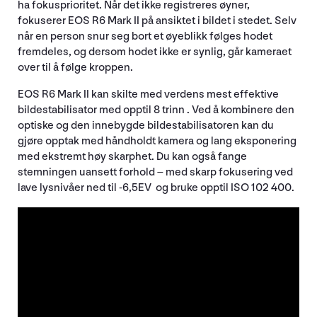
ha fokusprioritet. Når det ikke registreres øyner,
fokuserer EOS R6 Mark II på ansiktet i bildet i stedet. Selv
når en person snur seg bort et øyeblikk følges hodet
fremdeles, og dersom hodet ikke er synlig, går kameraet
over til å følge kroppen.
EOS R6 Mark II kan skilte med verdens mest effektive
bildestabilisator med opptil 8 trinn . Ved å kombinere den
optiske og den innebygde bildestabilisatoren kan du
gjøre opptak med håndholdt kamera og lang eksponering
med ekstremt høy skarphet. Du kan også fange
stemningen uansett forhold – med skarp fokusering ved
lave lysnivåer ned til -6,5EV og bruke opptil ISO 102 400.