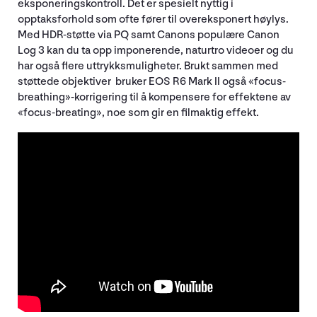
eksponeringskontroll. Det er spesielt nyttig i
opptaksforhold som ofte fører til overeksponert høylys.
Med HDR-støtte via PQ samt Canons populære Canon
Log 3 kan du ta opp imponerende, naturtro videoer og du
har også flere uttrykksmuligheter. Brukt sammen med
støttede objektiver bruker EOS R6 Mark II også «focus-
breathing»-korrigering til å kompensere for effektene av
«focus-breating», noe som gir en filmaktig effekt.