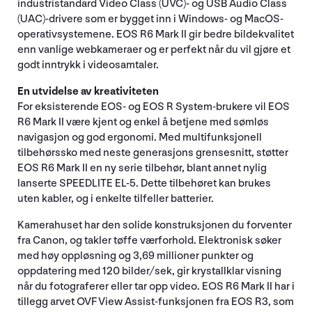
industristandard Video Class (UVC)- og USB Audio Class
(UAC)-drivere som er bygget inn i Windows- og MacOS-
operativsystemene. EOS R6 Mark II gir bedre bildekvalitet
enn vanlige webkameraer og er perfekt når du vil gjøre et
godt inntrykk i videosamtaler.
En utvidelse av kreativiteten
For eksisterende EOS- og EOS R System-brukere vil EOS
R6 Mark II være kjent og enkel å betjene med sømløs
navigasjon og god ergonomi. Med multifunksjonell
tilbehørssko med neste generasjons grensesnitt, støtter
EOS R6 Mark II en ny serie tilbehør, blant annet nylig
lanserte SPEEDLITE EL-5. Dette tilbehøret kan brukes
uten kabler, og i enkelte tilfeller batterier.
Kamerahuset har den solide konstruksjonen du forventer
fra Canon, og takler tøffe værforhold. Elektronisk søker
med høy oppløsning og 3,69 millioner punkter og
oppdatering med 120 bilder/sek, gir krystallklar visning
når du fotograferer eller tar opp video. EOS R6 Mark II har i
tillegg arvet OVF View Assist-funksjonen fra EOS R3, som