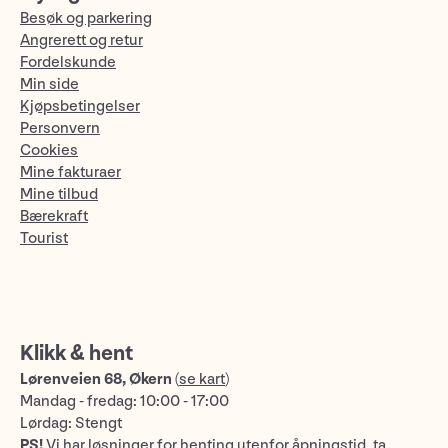
Besøk og parkering
Angrerett og retur
Fordelskunde
Min side
Kjøpsbetingelser
Personvern
Cookies
Mine fakturaer
Mine tilbud
Bærekraft
Tourist
Klikk & hent
Lørenveien 68, Økern
(
se kart
)
Mandag - fredag: 10:00 - 17:00
Lørdag: Stengt
PS!
Vi har løsninger for henting utenfor åpningstid, ta