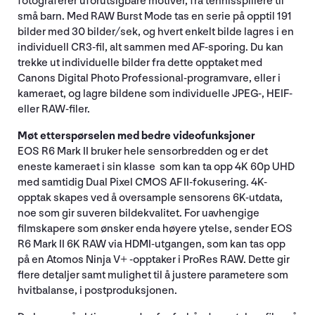
fotograferer uforutsigbare motiver, fra tennisspillere til
små barn. Med RAW Burst Mode tas en serie på opptil 191
bilder med 30 bilder/sek, og hvert enkelt bilde lagres i en
individuell CR3-fil, alt sammen med AF-sporing. Du kan
trekke ut individuelle bilder fra dette opptaket med
Canons Digital Photo Professional-programvare, eller i
kameraet, og lagre bildene som individuelle JPEG-, HEIF-
eller RAW-filer.
Møt etterspørselen med bedre videofunksjoner
EOS R6 Mark II bruker hele sensorbredden og er det
eneste kameraet i sin klasse som kan ta opp 4K 60p UHD
med samtidig Dual Pixel CMOS AF II-fokusering. 4K-
opptak skapes ved å oversample sensorens 6K-utdata,
noe som gir suveren bildekvalitet. For uavhengige
filmskapere som ønsker enda høyere ytelse, sender EOS
R6 Mark II 6K RAW via HDMI-utgangen, som kan tas opp
på en Atomos Ninja V+ -opptaker i ProRes RAW. Dette gir
flere detaljer samt mulighet til å justere parametere som
hvitbalanse, i postproduksjonen.