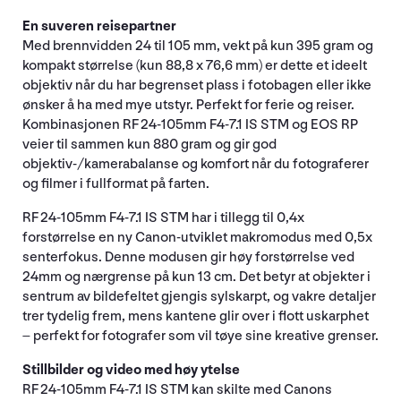
En suveren reisepartner
Med brennvidden 24 til 105 mm, vekt på kun 395 gram og
kompakt størrelse (kun 88,8 x 76,6 mm) er dette et ideelt
objektiv når du har begrenset plass i fotobagen eller ikke
ønsker å ha med mye utstyr. Perfekt for ferie og reiser.
Kombinasjonen RF 24-105mm F4-7.1 IS STM og EOS RP
veier til sammen kun 880 gram og gir god
objektiv-/kamerabalanse og komfort når du fotograferer
og filmer i fullformat på farten.
RF 24-105mm F4-7.1 IS STM har i tillegg til 0,4x
forstørrelse en ny Canon-utviklet makromodus med 0,5x
senterfokus. Denne modusen gir høy forstørrelse ved
24mm og nærgrense på kun 13 cm. Det betyr at objekter i
sentrum av bildefeltet gjengis sylskarpt, og vakre detaljer
trer tydelig frem, mens kantene glir over i flott uskarphet
– perfekt for fotografer som vil tøye sine kreative grenser.
Stillbilder og video med høy ytelse
RF 24-105mm F4-7.1 IS STM kan skilte med Canons