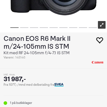
Canon EOS R6 Mark II
m/24-105mm IS STM
Kit med RF 24-105mm f/4-7.1 IS STM
Varenr:
148146
inkl. mva
31 987,-
Fra 1077,-/mnd med delbetaling fra
1
på butikklager