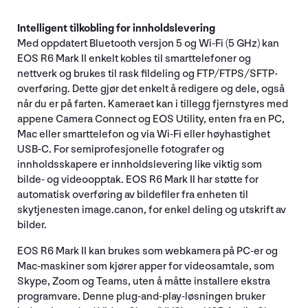
Intelligent tilkobling for innholdslevering
Med oppdatert Bluetooth versjon 5 og Wi-Fi (5 GHz) kan
EOS R6 Mark II enkelt kobles til smarttelefoner og
nettverk og brukes til rask fildeling og FTP/FTPS/SFTP-
overføring. Dette gjør det enkelt å redigere og dele, også
når du er på farten. Kameraet kan i tillegg fjernstyres med
appene Camera Connect og EOS Utility, enten fra en PC,
Mac eller smarttelefon og via Wi-Fi eller høyhastighet
USB-C. For semiprofesjonelle fotografer og
innholdsskapere er innholdslevering like viktig som
bilde- og videoopptak. EOS R6 Mark II har støtte for
automatisk overføring av bildefiler fra enheten til
skytjenesten image.canon, for enkel deling og utskrift av
bilder.
EOS R6 Mark II kan brukes som webkamera på PC-er og
Mac-maskiner som kjører apper for videosamtale, som
Skype, Zoom og Teams, uten å måtte installere ekstra
programvare. Denne plug-and-play-løsningen bruker