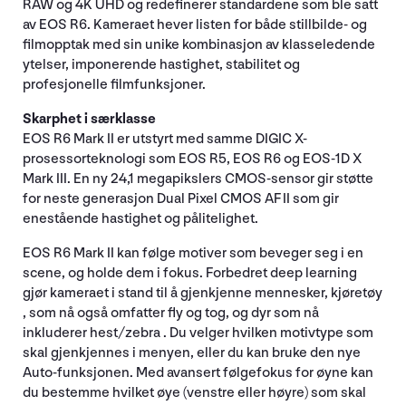
RAW og 4K UHD og redefinerer standardene som ble satt
av EOS R6. Kameraet hever listen for både stillbilde- og
filmopptak med sin unike kombinasjon av klasseledende
ytelser, imponerende hastighet, stabilitet og
profesjonelle filmfunksjoner.
Skarphet i særklasse
EOS R6 Mark II er utstyrt med samme DIGIC X-
prosessorteknologi som EOS R5, EOS R6 og EOS-1D X
Mark III. En ny 24,1 megapikslers CMOS-sensor gir støtte
for neste generasjon Dual Pixel CMOS AF II som gir
enestående hastighet og pålitelighet.
EOS R6 Mark II kan følge motiver som beveger seg i en
scene, og holde dem i fokus. Forbedret deep learning
gjør kameraet i stand til å gjenkjenne mennesker, kjøretøy
, som nå også omfatter fly og tog, og dyr som nå
inkluderer hest/zebra . Du velger hvilken motivtype som
skal gjenkjennes i menyen, eller du kan bruke den nye
Auto-funksjonen. Med avansert følgefokus for øyne kan
du bestemme hvilket øye (venstre eller høyre) som skal