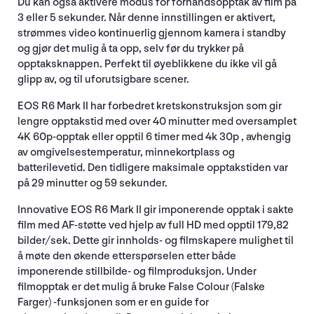
Du kan også aktivere modus for forhåndsopptak av film på
3 eller 5 sekunder. Når denne innstillingen er aktivert,
strømmes video kontinuerlig gjennom kamera i standby
og gjør det mulig å ta opp, selv før du trykker på
opptaksknappen. Perfekt til øyeblikkene du ikke vil gå
glipp av, og til uforutsigbare scener.
EOS R6 Mark II har forbedret kretskonstruksjon som gir
lengre opptakstid med over 40 minutter med oversamplet
4K 60p-opptak eller opptil 6 timer med 4k 30p , avhengig
av omgivelsestemperatur, minnekortplass og
batterilevetid. Den tidligere maksimale opptakstiden var
på 29 minutter og 59 sekunder.
Innovative EOS R6 Mark II gir imponerende opptak i sakte
film med AF-støtte ved hjelp av full HD med opptil 179,82
bilder/sek. Dette gir innholds- og filmskapere mulighet til
å møte den økende etterspørselen etter både
imponerende stillbilde- og filmproduksjon. Under
filmopptak er det mulig å bruke False Colour (Falske
Farger) -funksjonen som er en guide for