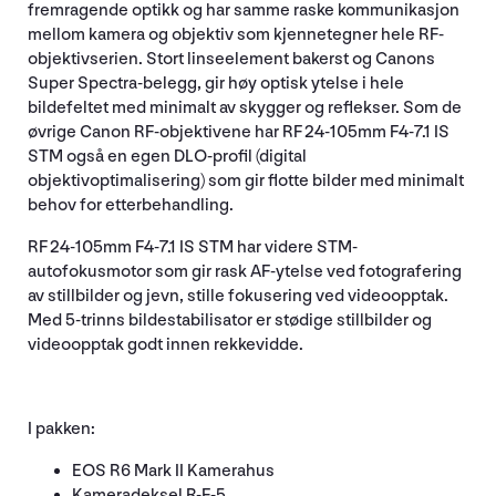
fremragende optikk og har samme raske kommunikasjon
mellom kamera og objektiv som kjennetegner hele RF-
objektivserien. Stort linseelement bakerst og Canons
Super Spectra-belegg, gir høy optisk ytelse i hele
bildefeltet med minimalt av skygger og reflekser. Som de
øvrige Canon RF-objektivene har RF 24-105mm F4-7.1 IS
STM også en egen DLO-profil (digital
objektivoptimalisering) som gir flotte bilder med minimalt
behov for etterbehandling.
RF 24-105mm F4-7.1 IS STM har videre STM-
autofokusmotor som gir rask AF-ytelse ved fotografering
av stillbilder og jevn, stille fokusering ved videoopptak.
Med 5-trinns bildestabilisator er stødige stillbilder og
videoopptak godt innen rekkevidde.
I pakken:
EOS R6 Mark II Kamerahus
Kameradeksel R-F-5