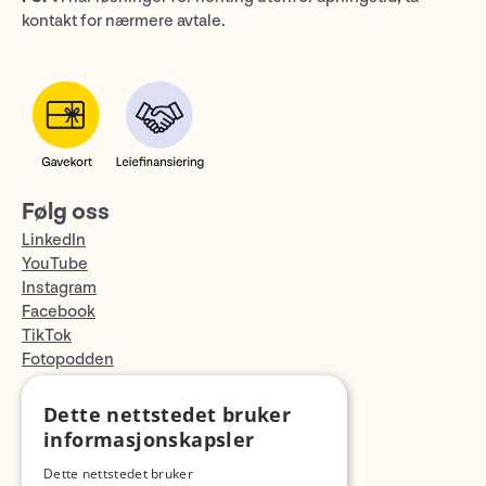
kontakt for nærmere avtale.
Følg oss
LinkedIn
YouTube
Instagram
Facebook
TikTok
Fotopodden
Dette nettstedet bruker
Med forbehold om skrive- og lagerfeil
informasjonskapsler
Dette nettstedet bruker