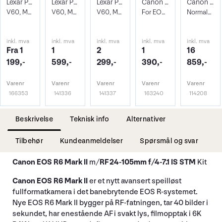
Lexar Pro 1800X SDXC UHS-II U3
Lexar Pro 1800X SDXC UHS-II U3 128GB
Lexar Pro 1800X SDXC UHS-II U3 256GB
Canon LP-E6P Batteri
Canon RF 24-105mm f/4L IS USM
V60, Max Read 280 - Write 210 MB/s
V60, Max Read 280 - Write 210 MB/s
V60, Max Read 280 - Write 210 MB/s
For EOS kamera
Normalzoom. Ø77mm
inkl. mva
inkl. mva
inkl. mva
inkl. mva
inkl. mva
Fra 1
1
2
1
16
199,-
599,-
299,-
390,-
859,-
Varenr
Varenr
Varenr
Varenr
Varenr
166353
141336
141337
163240
114208
Beskrivelse
Teknisk info
Alternativer
Tilbehør
Kundeanmeldelser
Spørsmål og svar
Canon EOS R6 Mark II
m/
RF 24-105mm f/4-7.1 IS STM
Kit
Canon EOS R6 Mark II
er et nytt avansert speilløst
fullformatkamera i det banebrytende EOS R-systemet.
Nye EOS R6 Mark II bygger på RF-fatningen, tar 40 bilder i
sekundet, har enestående AF i svakt lys, filmopptak i 6K