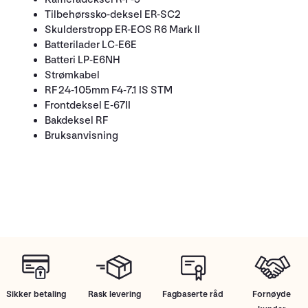
Tilbehørssko-deksel ER-SC2
Skulderstropp ER-EOS R6 Mark II
Batterilader LC-E6E
Batteri LP-E6NH
Strømkabel
RF 24-105mm F4-7.1 IS STM
Frontdeksel E-67II
Bakdeksel RF
Bruksanvisning
Sikker betaling
Rask levering
Fagbaserte råd
Fornøyde