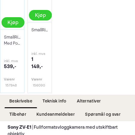
Kjøp
Kjøp
SmallRig 4257 Cage Kit For Sony ZV-E1
SmallRig 4269 Dummy Battery for NP-FZ100
Med Power adapter
inkl. mva
1
inkl. mva
539,-
149,-
Varenr
Varenr
157848
156090
Beskrivelse
Teknisk info
Alternativer
Tilbehør
Kundeanmeldelser
Spørsmål og svar
Sony ZV-E1
| Fullformatsvloggkamera med utskiftbart
objektiv