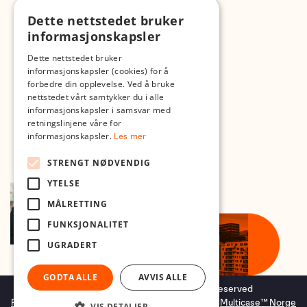
Dette nettstedet bruker
Med forbehold om skrive- og lagerfeil
informasjonskapsler
Dette nettstedet bruker
informasjonskapsler (cookies) for å
forbedre din opplevelse. Ved å bruke
nettstedet vårt samtykker du i alle
informasjonskapsler i samsvar med
retningslinjene våre for
informasjonskapsler.
Les mer
STRENGT NØDVENDIG
YTELSE
MÅLRETTING
FUNKSJONALITET
UGRADERT
GODTA ALLE
AVVIS ALLE
Copyright © 2026 Foto.no - All rights reserved
Forretningssystem
og
nettbutikkløsning
levert av
Multicase™ Norge
VIS DETALJER