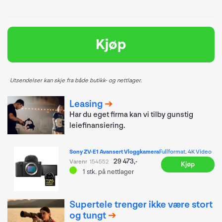
Kjøp
Utsendelser kan skje fra både butikk- og nettlager.
Leasing
Har du eget firma kan vi tilby gunstig
leiefinansiering.
Sony ZV-E1 Avansert Vloggkamera
Fullformat. 4K Video
29 473,-
Varenr
154552
Kjøp
1
stk.
på nettlager
Supertele trenger ikke være stort
og tungt