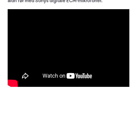
aldri før med Sonys digitale ECM-mikrofoner.