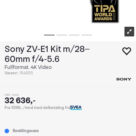
Sony ZV-E1 Kit m/28–
60mm f/4-5.6
Fullformat. 4K Video
Varenr:
154555
inkl. mva
32 636,-
Fra 1098,-/mnd med delbetaling fra
Bestillingsvare