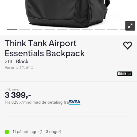
Think Tank Airport
Essentials Backpack
26L. Black
Varenr:
175840
inkl. mva
3 399,-
Fra 329,-/mnd med delbetaling fra
11
på nettlager (1 - 3 dager)