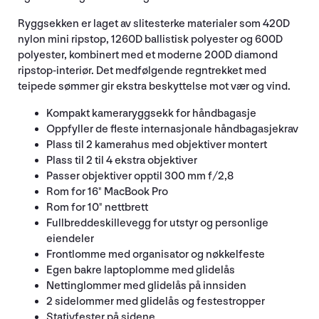
Ryggsekken er laget av slitesterke materialer som 420D
nylon mini ripstop, 1260D ballistisk polyester og 600D
polyester, kombinert med et moderne 200D diamond
ripstop-interiør. Det medfølgende regntrekket med
teipede sømmer gir ekstra beskyttelse mot vær og vind.
Kompakt kameraryggsekk for håndbagasje
Oppfyller de fleste internasjonale håndbagasjekrav
Plass til 2 kamerahus med objektiver montert
Plass til 2 til 4 ekstra objektiver
Passer objektiver opptil 300 mm f/2,8
Rom for 16" MacBook Pro
Rom for 10" nettbrett
Fullbreddeskillevegg for utstyr og personlige
eiendeler
Frontlomme med organisator og nøkkelfeste
Egen bakre laptoplomme med glidelås
Nettinglommer med glidelås på innsiden
2 sidelommer med glidelås og festestropper
Stativfester på sidene