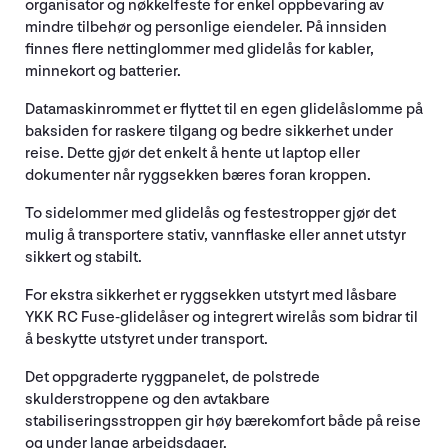
organisator og nøkkelfeste for enkel oppbevaring av
mindre tilbehør og personlige eiendeler. På innsiden
finnes flere nettinglommer med glidelås for kabler,
minnekort og batterier.
Datamaskinrommet er flyttet til en egen glidelåslomme på
baksiden for raskere tilgang og bedre sikkerhet under
reise. Dette gjør det enkelt å hente ut laptop eller
dokumenter når ryggsekken bæres foran kroppen.
To sidelommer med glidelås og festestropper gjør det
mulig å transportere stativ, vannflaske eller annet utstyr
sikkert og stabilt.
For ekstra sikkerhet er ryggsekken utstyrt med låsbare
YKK RC Fuse-glidelåser og integrert wirelås som bidrar til
å beskytte utstyret under transport.
Det oppgraderte ryggpanelet, de polstrede
skulderstroppene og den avtakbare
stabiliseringsstroppen gir høy bærekomfort både på reise
og under lange arbeidsdager.