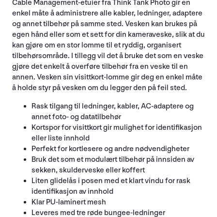
Cable Management-etuier fra Think Tank Photo gir en
enkel måte å administrere alle kabler, ledninger, adaptere
og annet tilbehør på samme sted. Vesken kan brukes på
egen hånd eller som et sett for din kameraveske, slik at du
kan gjøre om en stor lomme til et ryddig, organisert
tilbehørsområde. I tillegg vil det å bruke det som en veske
gjøre det enkelt å overføre tilbehør fra en veske til en
annen. Vesken sin visittkort-lomme gir deg en enkel måte
å holde styr på vesken om du legger den på feil sted.
Rask tilgang til ledninger, kabler, AC-adaptere og
annet foto- og datatilbehør
Kortspor for visittkort gir mulighet for identifikasjon
eller liste innhold
Perfekt for kortlesere og andre nødvendigheter
Bruk det som et modulært tilbehør på innsiden av
sekken, skulderveske eller koffert
Liten glidelås i posen med et klart vindu for rask
identifikasjon av innhold
Klar PU-laminert mesh
Leveres med tre røde bungee-ledninger