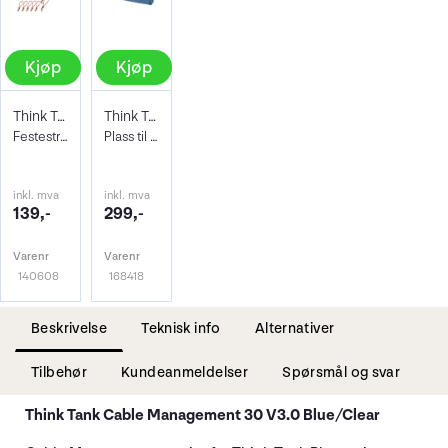
Kjøp
Kjøp
Think Tank Red Whips 12-pk
Think Tank Pixel Pocket Rocket Blue
Festestrikker for kabler og lignende
Plass til 10 CFast/CF Express Type B
inkl. mva
inkl. mva
139,-
299,-
Varenr
Varenr
140608
168418
Beskrivelse
Teknisk info
Alternativer
Tilbehør
Kundeanmeldelser
Spørsmål og svar
Think Tank Cable Management 30 V3.0 Blue/Clear