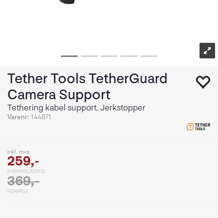
Tether Tools TetherGuard
Camera Support
Tethering kabel support. Jerkstopper
Varenr:
144871
inkl. mva
259,-
KAMPANJEPRIS
369,-
FØRPRIS