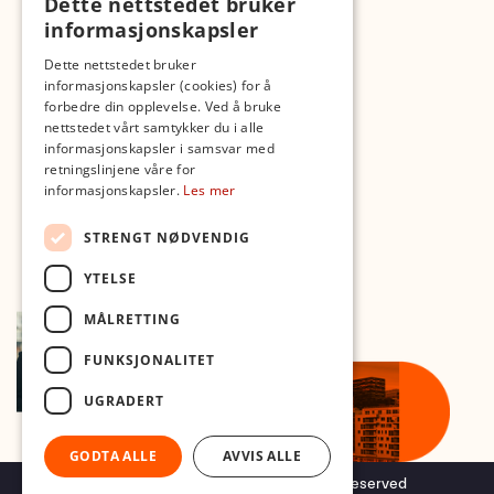
Dette nettstedet bruker
Fotopodden
informasjonskapsler
Med forbehold om skrive- og lagerfeil
Dette nettstedet bruker
informasjonskapsler (cookies) for å
forbedre din opplevelse. Ved å bruke
nettstedet vårt samtykker du i alle
informasjonskapsler i samsvar med
retningslinjene våre for
informasjonskapsler.
Les mer
STRENGT NØDVENDIG
YTELSE
MÅLRETTING
FUNKSJONALITET
UGRADERT
GODTA ALLE
AVVIS ALLE
Copyright © 2026 Foto.no - All rights reserved