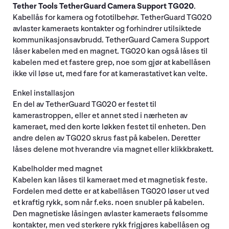
Tether Tools TetherGuard Camera Support TG020
.
Kabellås for kamera og fototilbehør. TetherGuard TG020
avlaster kameraets kontakter og forhindrer utilsiktede
kommunikasjonsavbrudd. TetherGuard Camera Support
låser kabelen med en magnet. TG020 kan også låses til
kabelen med et fastere grep, noe som gjør at kabellåsen
ikke vil løse ut, med fare for at kamerastativet kan velte.
Enkel installasjon
En del av TetherGuard TG020 er festet til
kamerastroppen, eller et annet sted i nærheten av
kameraet, med den korte løkken festet til enheten. Den
andre delen av TG020 skrus fast på kabelen. Deretter
låses delene mot hverandre via magnet eller klikkbrakett.
Kabelholder med magnet
Kabelen kan låses til kameraet med et magnetisk feste.
Fordelen med dette er at kabellåsen TG020 løser ut ved
et kraftig rykk, som når f.eks. noen snubler på kabelen.
Den magnetiske låsingen avlaster kameraets følsomme
kontakter, men ved sterkere rykk frigjøres kabellåsen og