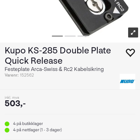
Kupo KS-285 Double Plate
Quick Release
Festeplate Arca-Swiss & Rc2 Kabelsikring
Varenr:
152562
inkl. mva
503,-
4
på butikklager
4
på nettlager (1 - 3 dager)