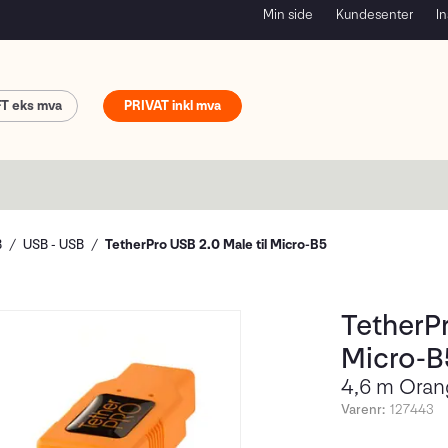
Min side
Kundesenter
In
FT
PRIVAT
B
USB - USB
TetherPro USB 2.0 Male til Micro-B5
TetherPr
Micro-B
4,6 m Oran
Varenr:
127443