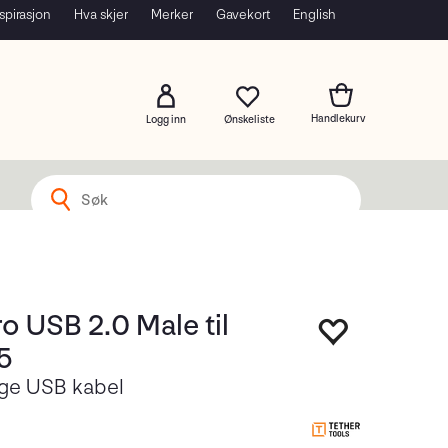
spirasjon
Hva skjer
Merker
Gavekort
English
Logg inn
o USB 2.0 Male til
5
ge USB kabel