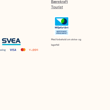
Bærekraft
Tourist
Med forbehold om skrive- og
lagerfeil