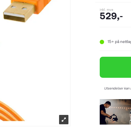
inkl. mva
529,-
15+
på nettlag
Utsendelser kan s