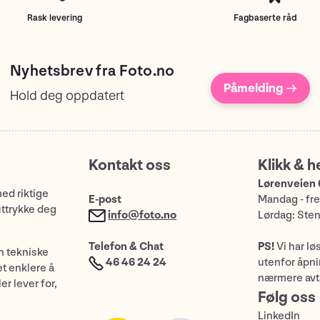
Rask levering
Fagbaserte råd
Nyhetsbrev fra Foto.no
Påmelding →
Hold deg oppdatert
Kontakt oss
Klikk & h
Lørenveien 
med riktige
E-post
Mandag - fre
uttrykke deg
info@foto.no
Lørdag: Ste
Telefon & Chat
PS!
Vi har lø
n tekniske
46 46 24 24
utenfor åpnin
et enklere å
nærmere avt
er lever for,
Følg oss
LinkedIn