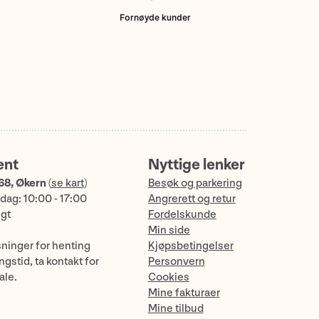
Fornøyde kunder
ent
Nyttige lenker
68, Økern
(
se kart
)
Besøk og parkering
dag: 10:00 - 17:00
Angrerett og retur
ngt
Fordelskunde
Min side
sninger for henting
Kjøpsbetingelser
gstid, ta kontakt for
Personvern
ale.
Cookies
Mine fakturaer
Mine tilbud