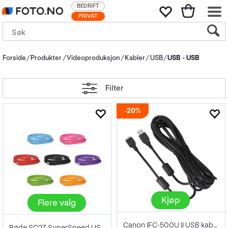
BEDRIFT
PRIVAT
Forside
Produkter
Videoproduksjon
Kabler
USB
USB - USB
Filter
20%
Kjøp
Flere valg
Canon IFC-500U II USB kabel 4,6 meter
Røde SC27 SuperSpeed USB-C to USB-C 2m