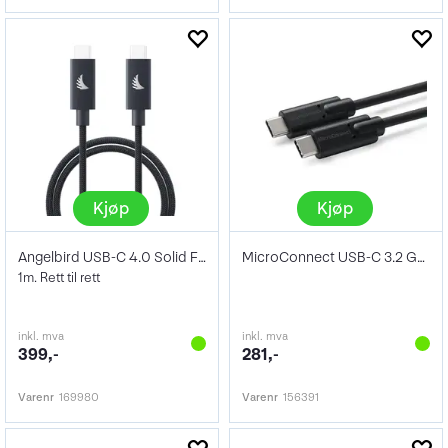
Kjøp
Kjøp
Angelbird USB-C 4.0 Solid Flex Blue 1m
MicroConnect USB-C 3.2 Gen2 Sort 1m
1m. Rett til rett
inkl. mva
inkl. mva
399,-
281,-
Varenr
169980
Varenr
156391