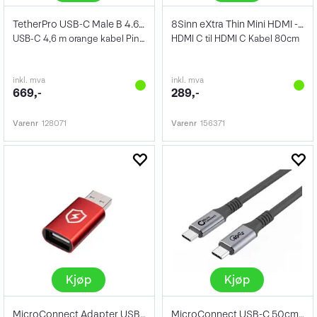
TetherPro USB-C Male B 4.6m Orange
8Sinn eXtra Thin Mini HDMI - Mini HDMI
USB-C 4,6 m orange kabel Pinter/Skanner
HDMI C til HDMI C Kabel 80cm
inkl. mva
inkl. mva
669,-
289,-
Varenr
128071
Varenr
156371
Kjøp
Kjøp
MicroConnect Adapter USB-A
MicroConnect USB-C 50cm 100W 40Gbps