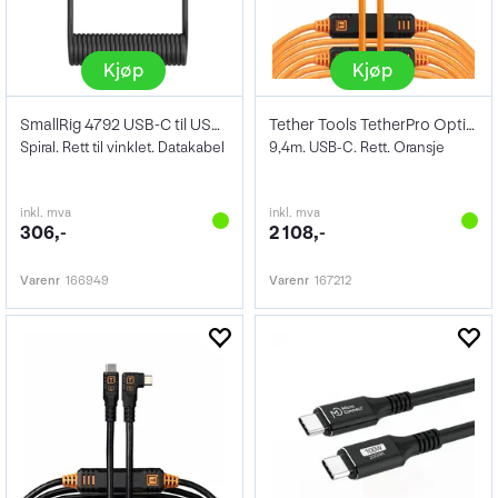
Kjøp
Kjøp
SmallRig 4792 USB-C til USB-C
Tether Tools TetherPro Optima 10G 9,4m
Spiral. Rett til vinklet. Datakabel
9,4m. USB-C. Rett. Oransje
inkl. mva
inkl. mva
306,-
2 108,-
Varenr
166949
Varenr
167212