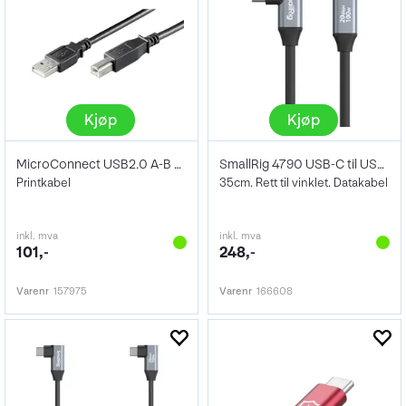
Kjøp
Kjøp
MicroConnect USB2.0 A-B Kabel 5m
SmallRig 4790 USB-C til USB-C 35cm
Printkabel
35cm. Rett til vinklet. Datakabel
inkl. mva
inkl. mva
101,-
248,-
Varenr
157975
Varenr
166608