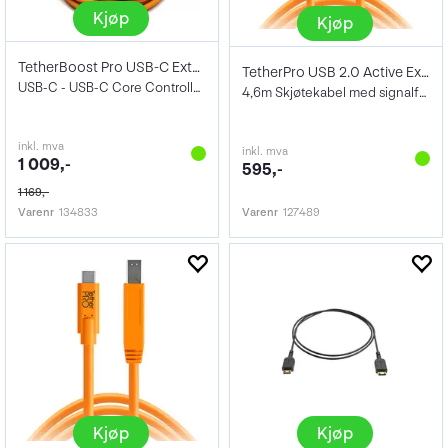
Kjøp
Kjøp
TetherBoost Pro USB-C Extension Cable Or
TetherPro USB 2.0 Active Extension
USB-C - USB-C Core Controller 4,6m Orang
4,6m Skjøtekabel med signalforsterker
inkl. mva
inkl. mva
1 009,-
595,-
1 169,-
Varenr
134833
Varenr
127489
Kjøp
Kjøp