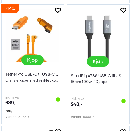
14%
Kjøp
Kjøp
TetherPro USB-C til USB-C 4,6m Vinklet
SmallRig 4789 USB-C til USB-C 60cm
Oransje kabel med vinklet kontakt
60cm 100w, 20gbps
inkl. mva
inkl. mva
689,-
248,-
798,-
Varenr
134830
Varenr
166607