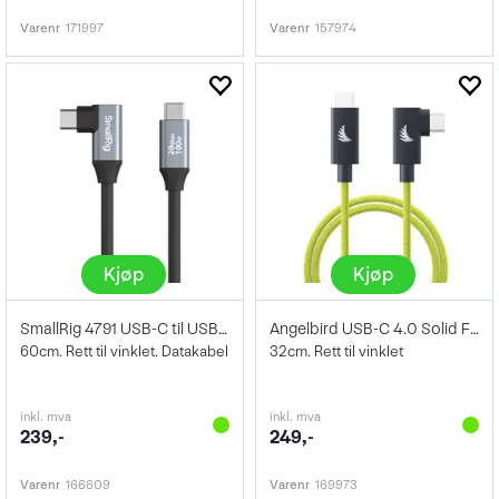
Varenr
171997
Varenr
157974
Kjøp
Kjøp
SmallRig 4791 USB-C til USB-C 60cm
Angelbird USB-C 4.0 Solid Flex Lime 32cm
60cm. Rett til vinklet. Datakabel
32cm. Rett til vinklet
inkl. mva
inkl. mva
239,-
249,-
Varenr
166609
Varenr
169973