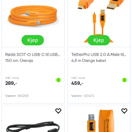
Kjøp
Kjøp
Røde SC17-O USB-C til USB-C kabel
TetherPro USB 2.0 A Male til Mini-B 8Pin
150 cm. Oransje
4,6 m Orange kabel.
inkl. mva
inkl. mva
289,-
459,-
Varenr
166268
Varenr
120474