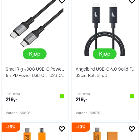
Kjøp
Kjøp
SmallRig 4908 USB-C Power Cable 240W 1m
Angelbird USB-C 4.0 Solid Flex Blue 32cm
1m. PD Power USB-C til USB-C kabel
32cm. Rett til rett
inkl. mva
inkl. mva
219,-
219,-
Varenr
166626
Varenr
169979
15%
13%