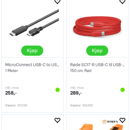
Kjøp
Kjøp
MicroConnect USB-C to USB2.0 Micro B
Røde SC17-R USB-C til USB-C kabel
1 Meter
150 cm. Rød
inkl. mva
inkl. mva
258,-
289,-
Varenr
161326
Varenr
166265