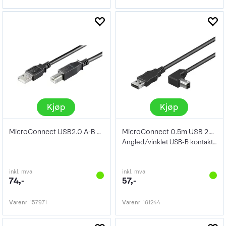
Kjøp
Kjøp
MicroConnect USB2.0 A-B Kabel 3m
MicroConnect 0.5m USB 2.0 Type A to B
Angled/vinklet USB-B kontakt 50cm
inkl. mva
inkl. mva
74,-
57,-
Varenr
157971
Varenr
161244