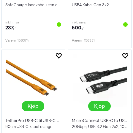
SafeCharge ladekabel uten dataoverføring
USB4 Kabel Gen 3x2
inkl. mva
inkl. mva
237,-
500,-
Varenr
156374
Varenr
156381
Kjøp
Kjøp
TetherPro USB-C til USB-C 0,9m
MicroConnect USB-C to USB-C kabel 0,5m
90cm USB-C kabel orange
20Gbps, USB 3.2 Gen 2x2, 100W