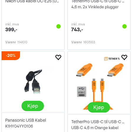
Nikon USB kabel UC-E25 (USB C - USB C)
TetherPro USB-C til USB-C 4,6m Vinklet 2
4,6 m. 2x Vinklede plugger
inkl. mva
inkl. mva
399,-
743,-
Varenr
114100
Varenr
160563
20%
Kjøp
Kjøp
Panasonic USB Kabel
TetherPro USB-C til USB-C 4.6 m Orange
K1HY04YY0106
USB-C 4,6 m Orange kabel