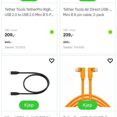
Tether Tools TetherPro Right Angle Adapt
Tether Tools Air Direct USB-C - USB 2.0
USB 2.0 to USB 2.0 Mini-B 5-Pin 50 cm
Mini-B 8-pin cable, 2-pack
inkl. mva
inkl. mva
209,-
239,-
249,-
299,-
Varenr
153263
Varenr
164888
Kjøp
Kjøp