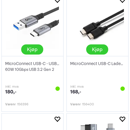
Kjøp
Kjøp
MicroConnect USB-C - USB-A Kabel 1m
MicroConnect USB-C Ladekabel Sort 1.5m
60W 10Gbps USB 3.2 Gen 2
inkl. mva
inkl. mva
180,-
168,-
Varenr
156396
Varenr
156400