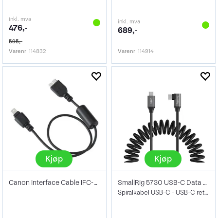
inkl. mva
inkl. mva
476,-
689,-
595,-
Varenr
114832
Varenr
114914
Kjøp
Kjøp
Canon Interface Cable IFC-40AB II
SmallRig 5730 USB-C Data Cable Coiled
Spiralkabel USB-C - USB-C rett/vinklet