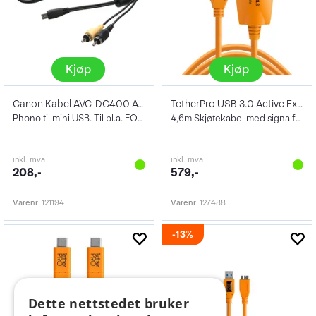
Kjøp
Kjøp
Canon Kabel AVC-DC400 AV til Mini USB
TetherPro USB 3.0 Active Extension 5 m
Phono til mini USB. Til bl.a. EOS 500D
4,6m Skjøtekabel med signalforsterker
inkl. mva
inkl. mva
208,-
579,-
Varenr
121194
Varenr
127488
13%
Dette nettstedet bruker