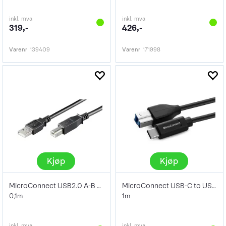
inkl. mva
inkl. mva
319,-
426,-
Varenr
139409
Varenr
171998
Kjøp
Kjøp
MicroConnect USB2.0 A-B Kabel 0,1m
MicroConnect USB-C to USB3.0 B 1m
0,1m
1m
inkl. mva
inkl. mva