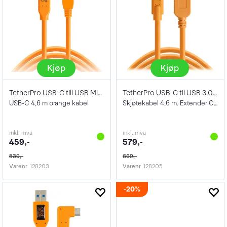
Kjøp
Kjøp
TetherPro USB-C till USB Mini B 5 Pin
TetherPro USB-C til USB 3.0 Female
USB-C 4,6 m orange kabel
Skjøtekabel 4,6 m. Extender Cable
inkl. mva
inkl. mva
459,-
579,-
539,-
669,-
Varenr
128203
Varenr
128205
20%