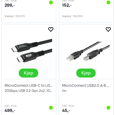
inkl. mva
inkl. mva
299,-
152,-
Varenr
156376
Varenr
156399
Kjøp
Kjøp
MicroConnect USB-C to USB-C kabel 2m
MicroConnect USB2.0 A-B Kabel 1m
20Gbps, USB 3.2 Gen 2x2, 100W
1m
inkl. mva
inkl. mva
499,-
45,-