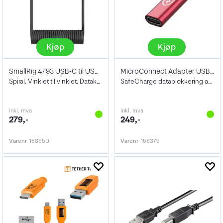
Kjøp
Kjøp
SmallRig 4793 USB-C til USB-C
MicroConnect Adapter USB-C
Spiral. Vinklet til vinklet. Datakabel
SafeCharge datablokkering adapter
inkl. mva
inkl. mva
279,-
249,-
Varenr
166950
Varenr
156375