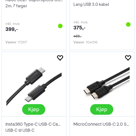
Lang USB 3.0 kabel
2m. 7 farger
inkl. mva
inkl. mva
375,-
399,-
469,-
Varenr
172117
Varenr
104016
Kjøp
Kjøp
Insta360 Type-C USB-C Cable
MicroConnect USB-C 2.0 Sort 2m
USB-C til USB-C