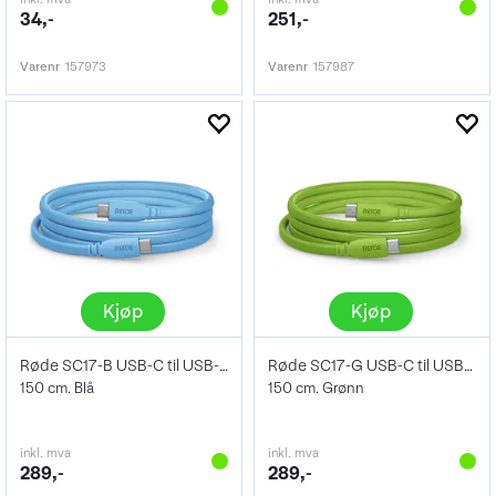
34,-
251,-
Varenr
157973
Varenr
157987
Kjøp
Kjøp
Røde SC17-B USB-C til USB-C kabel
Røde SC17-G USB-C til USB-C kabel
150 cm. Blå
150 cm. Grønn
inkl. mva
inkl. mva
289,-
289,-