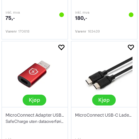
inkl. mva
inkl. mva
75,-
180,-
Varenr
170618
Varenr
163439
Kjøp
Kjøp
MicroConnect Adapter USB-A til C
MicroConnect USB-C Ladekabel Sort 1m
SafeCharge uten dataoverføring