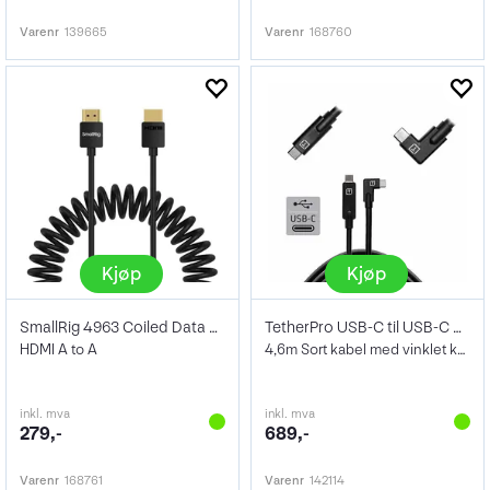
Varenr
139665
Varenr
168760
Kjøp
Kjøp
SmallRig 4963 Coiled Data Cable
TetherPro USB-C til USB-C 4,6m Vinklet
HDMI A to A
4,6m Sort kabel med vinklet kontakt
inkl. mva
inkl. mva
279,-
689,-
Varenr
168761
Varenr
142114