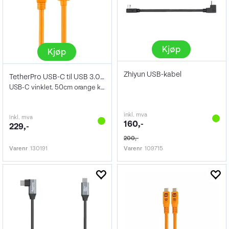
Kjøp
Kjøp
Zhiyun USB-kabel
TetherPro USB-C til USB 3.0 Vinklet 50cm
USB-C vinklet. 50cm orange kabel
inkl. mva
inkl. mva
160,-
229,-
200,-
Varenr
130191
Varenr
109715