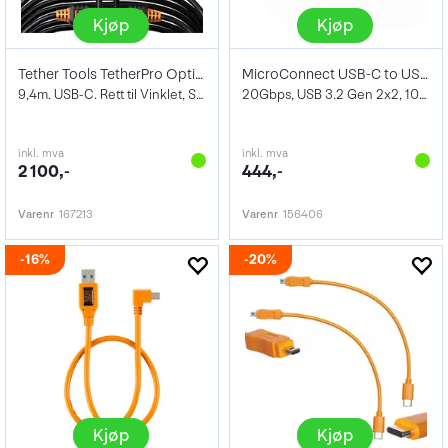
Kjøp
Kjøp
Tether Tools TetherPro Optima 10G 9,4m
MicroConnect USB-C to USB-C kabel 1m
9,4m. USB-C. Rett til Vinklet, Sort
20Gbps, USB 3.2 Gen 2x2, 100W
inkl. mva
inkl. mva
2 100,-
444,-
Varenr
167213
Varenr
156406
16%
20%
Kjøp
Kjøp