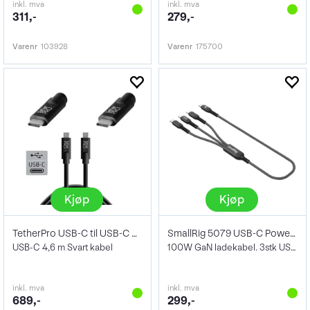
inkl. mva
inkl. mva
311,-
279,-
Varenr
103928
Varenr
175700
Kjøp
Kjøp
TetherPro USB-C til USB-C 4,6m Black
SmallRig 5079 USB-C Power Cable 3-in-1
USB-C 4,6 m Svart kabel
100W GaN ladekabel. 3stk USB-C ladepunk
inkl. mva
inkl. mva
689,-
299,-