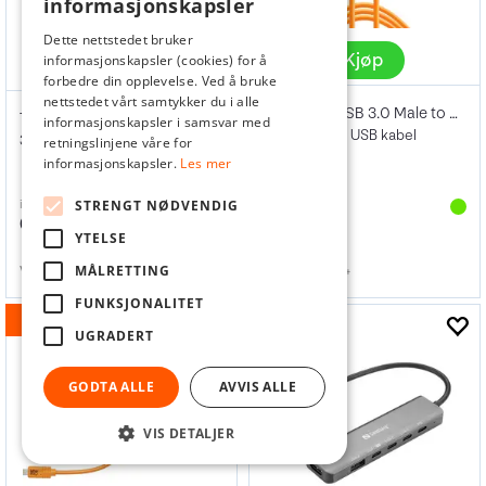
informasjonskapsler
Dette nettstedet bruker
Kjøp
informasjonskapsler (cookies) for å
Kjøp
forbedre din opplevelse. Ved å bruke
nettstedet vårt samtykker du i alle
TetherPro USB 3.0 Male to Micro-B 4.6m
TetherPro USB-C til USB-C 3m Orange
informasjonskapsler i samsvar med
4,6 m orange USB kabel
3m USB-C orange kabel
retningslinjene våre for
informasjonskapsler.
Les mer
inkl. mva
inkl. mva
STRENGT NØDVENDIG
579,-
669,-
YTELSE
669,-
MÅLRETTING
Varenr
128070
Varenr
109454
FUNKSJONALITET
15%
UGRADERT
GODTA ALLE
AVVIS ALLE
VIS DETALJER