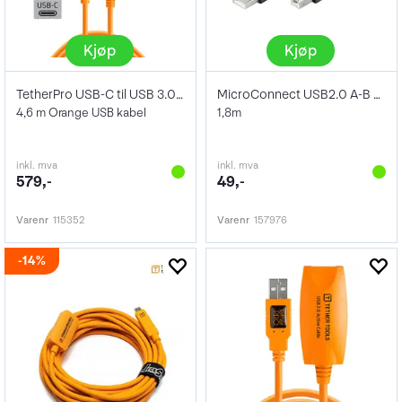
Kjøp
Kjøp
TetherPro USB-C til USB 3.0 4.6 m Orange
MicroConnect USB2.0 A-B Kabel 1,8m
4,6 m Orange USB kabel
1,8m
inkl. mva
inkl. mva
579,-
49,-
Varenr
115352
Varenr
157976
14%