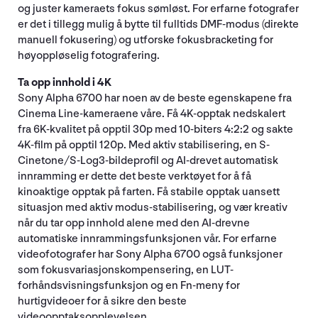
og juster kameraets fokus sømløst. For erfarne fotografer
er det i tillegg mulig å bytte til fulltids DMF-modus (direkte
manuell fokusering) og utforske fokusbracketing for
høyoppløselig fotografering.
Ta opp innhold i 4K
Sony Alpha 6700 har noen av de beste egenskapene fra
Cinema Line-kameraene våre. Få 4K-opptak nedskalert
fra 6K-kvalitet på opptil 30p med 10-biters 4:2:2 og sakte
4K-film på opptil 120p. Med aktiv stabilisering, en S-
Cinetone/S-Log3-bildeprofil og AI-drevet automatisk
innramming er dette det beste verktøyet for å få
kinoaktige opptak på farten. Få stabile opptak uansett
situasjon med aktiv modus-stabilisering, og vær kreativ
når du tar opp innhold alene med den AI-drevne
automatiske innrammingsfunksjonen vår. For erfarne
videofotografer har Sony Alpha 6700 også funksjoner
som fokusvariasjonskompensering, en LUT-
forhåndsvisningsfunksjon og en Fn-meny for
hurtigvideoer for å sikre den beste
videoopptaksopplevelsen.