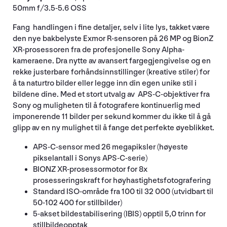
50mm f/3.5-5.6 OSS
Fang handlingen i fine detaljer, selv i lite lys, takket være
den nye bakbelyste Exmor R-sensoren på 26 MP og BionZ
XR-prosessoren fra de profesjonelle Sony Alpha-
kameraene. Dra nytte av avansert fargegjengivelse og en
rekke justerbare forhåndsinnstillinger (kreative stiler) for
å ta naturtro bilder eller legge inn din egen unike stil i
bildene dine. Med et stort utvalg av APS-C-objektiver fra
Sony og muligheten til å fotografere kontinuerlig med
imponerende 11 bilder per sekund kommer du ikke til å gå
glipp av en ny mulighet til å fange det perfekte øyeblikket.
APS-C-sensor med 26 megapiksler (høyeste
pikselantall i Sonys APS-C-serie)
BIONZ XR-prosessormotor for 8x
prosesseringskraft for høyhastighetsfotografering
Standard ISO-område fra 100 til 32 000 (utvidbart til
50-102 400 for stillbilder)
5-akset bildestabilisering (IBIS) opptil 5,0 trinn for
stillbildeopptak