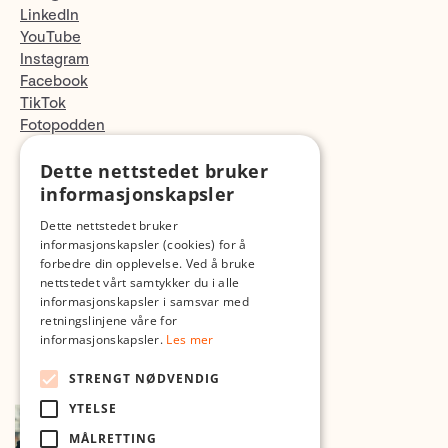
LinkedIn
YouTube
Instagram
Facebook
TikTok
Fotopodden
Dette nettstedet bruker
Med forbehold om skrive- og lagerfeil
informasjonskapsler
Dette nettstedet bruker
informasjonskapsler (cookies) for å
forbedre din opplevelse. Ved å bruke
nettstedet vårt samtykker du i alle
informasjonskapsler i samsvar med
retningslinjene våre for
informasjonskapsler.
Les mer
STRENGT NØDVENDIG
YTELSE
MÅLRETTING