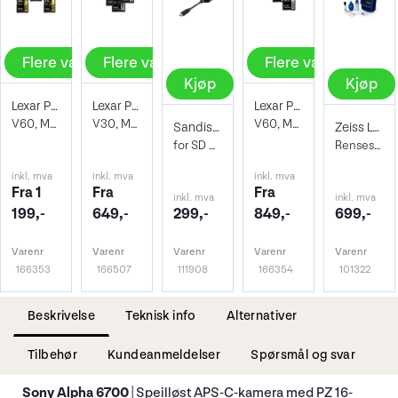
Flere valg
Flere valg
Flere valg
Kjøp
Kjøp
Lexar Pro 1800X SDXC UHS-II U3
Lexar Pro Silver 1066X SDXC UHS-I (V30)
Lexar Pro 1667X SDXC UHS-II U3
V60, Max Read 280 - Write 210 MB/s
V30, Max Read 205 - Write 150 MB/s
V60, Max Read 250 - Write 120 MB/s
Sandisk Minnekortleser USB Type-C
Zeiss Lens Cleaning Kit
for SD UHS-I, UHS-II
Rensesett for objektiv og kamera
inkl. mva
inkl. mva
inkl. mva
Fra 1
Fra
Fra
inkl. mva
inkl. mva
199,-
649,-
299,-
849,-
699,-
Varenr
Varenr
Varenr
Varenr
Varenr
166353
166507
111908
166354
101322
Beskrivelse
Teknisk info
Alternativer
Tilbehør
Kundeanmeldelser
Spørsmål og svar
Sony Alpha 6700
| Speilløst APS-C-kamera med PZ 16-