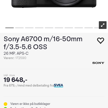
Sony A6700 m/16-50mm
f/3.5-5.6 OSS
26 MP. APS-C
Varenr:
172590
inkl. mva
19 648,-
Fra 679,-/mnd med delbetaling fra
Varen er ikke på butikklager