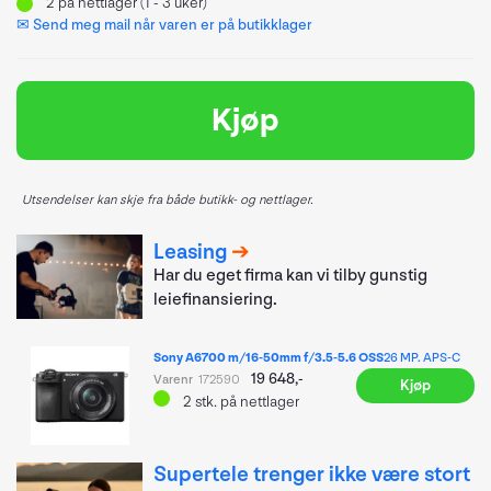
2
på nettlager (1 - 3 uker)
✉ Send meg mail når varen er på butikklager
Kjøp
Utsendelser kan skje fra både butikk- og nettlager.
Leasing
Har du eget firma kan vi tilby gunstig
leiefinansiering.
Sony A6700 m/16-50mm f/3.5-5.6 OSS
26 MP. APS-C
19 648,-
Varenr
172590
Kjøp
2
stk.
på nettlager
Supertele trenger ikke være stort