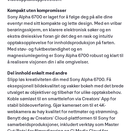
Kompakt uten kompromisser
Sony Alpha 6700 er laget for å følge deg på alle dine
eventyr med sitt kompakte og lette design. Med en vribar
berøringsskjerm, en klarere elektronisk søker og en
ekstra dreieskive foran gir det deg en rask og intuitiv
opptaksopplevelse for innholdsproduksjon på farten.
Med støv- og fuktbestandighet og en
magnesiumlegering er Sony Alpha 6700 robust og klart til
å realisere visjonen din i alle omgivelser.
Del innhold enkelt med andre
Slipp løs kreativiteten din med Sony Alpha 6700. Få
eksepsjonell bildekvalitet og vakker bokeh med det brede
utvalget av objektiver og tilbehør for ulike opptaksbehov.
Koble sømløst til en smarttelefon via Creators' App for
stabil bildeoverføring. Gjør kameraet om til et 4K-
webkamera av høy kvalitet for nettmøter og strømming.
Benytt deg av Creators' Cloud-plattformen til Sony for
samarbeidsproduksjoner, inkludert verktøy som Master