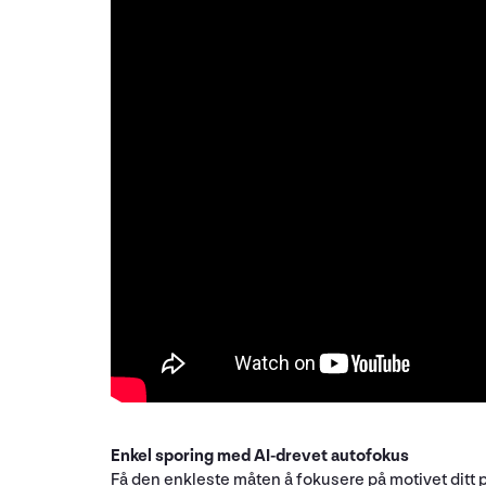
Enkel sporing med AI-drevet autofokus
Få den enkleste måten å fokusere på motivet ditt