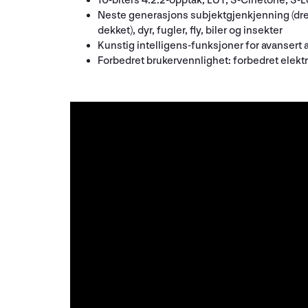
10-biters 4:2:2-opptak, LUT, S-Cinetone, S-L
Neste generasjons subjektgjenkjenning (drev
dekket), dyr, fugler, fly, biler og insekter
Kunstig intelligens-funksjoner for avanser
Forbedret brukervennlighet: forbedret elektr