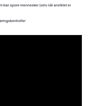
m kan spore mennesker (selv når ansiktet er
øringskontroller