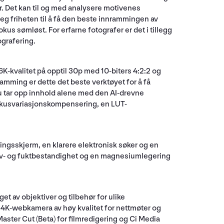
. Det kan til og med analysere motivenes
eg friheten til å få den beste innrammingen av
kus sømløst. For erfarne fotografer er det i tillegg
ografering.
-kvalitet på opptil 30p med 10-biters 4:2:2 og
amming er dette det beste verktøyet for å få
du tar opp innhold alene med den AI-drevne
okusvariasjonskompensering, en LUT-
ringsskjerm, en klarere elektronisk søker og en
støv- og fuktbestandighet og en magnesiumlegering
t av objektiver og tilbehør for ulike
et 4K-webkamera av høy kvalitet for nettmøter og
ster Cut (Beta) for filmredigering og Ci Media