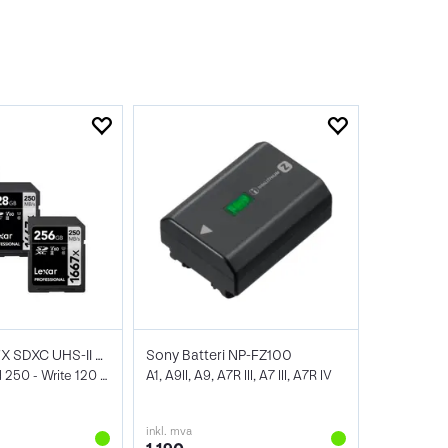
Lexar Pro 1667X SDXC UHS-II U3
Sony Batteri NP-FZ100
V60, Max Read 250 - Write 120 MB/s
A1, A9II, A9, A7R III, A7 III, A7R IV
inkl. mva