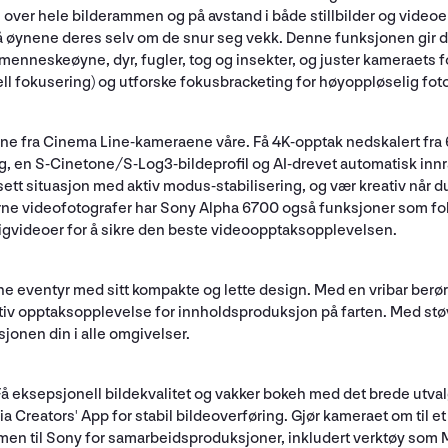
ver hele bilderammen og på avstand i både stillbilder og videoer
på øynene deres selv om de snur seg vekk. Denne funksjonen gir d
menneskeøyne, dyr, fugler, tog og insekter, og juster kameraets fo
ell fokusering) og utforske fokusbracketing for høyoppløselig fot
 fra Cinema Line-kameraene våre. Få 4K-opptak nedskalert fra 6K
ing, en S-Cinetone/S-Log3-bildeprofil og AI-drevet automatisk innr
sett situasjon med aktiv modus-stabilisering, og vær kreativ når 
rne videofotografer har Sony Alpha 6700 også funksjoner som f
igvideoer for å sikre den beste videoopptaksopplevelsen.
ine eventyr med sitt kompakte og lette design. Med en vribar berø
tuitiv opptaksopplevelse for innholdsproduksjon på farten. Med 
isjonen din i alle omgivelser.
å eksepsjonell bildekvalitet og vakker bokeh med det brede utvalge
a Creators' App for stabil bildeoverføring. Gjør kameraet om til 
men til Sony for samarbeidsproduksjoner, inkludert verktøy som Ma