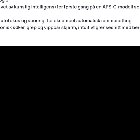
og 3
et av kunstig intelligens) for første gang på en APS-C-modell so
t autofokus og sporing, for eksempel automatisk rammesetting
onisk søker, grep og vippbar skjerm, intuitivt grensesnitt med ber