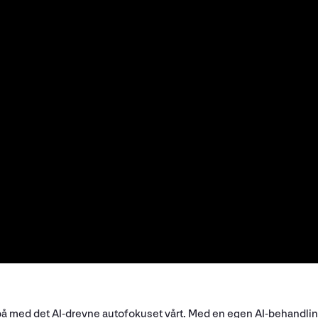
 på med det AI-drevne autofokuset vårt. Med en egen AI-behandl