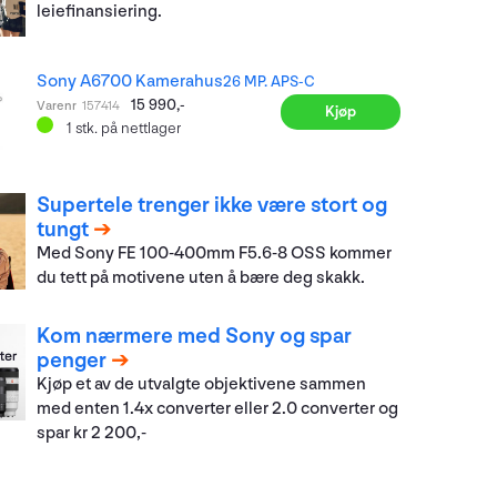
leiefinansiering.
Sony A6700 Kamerahus
26 MP. APS-C
15 990,-
Varenr
157414
Kjøp
1
stk.
på nettlager
Supertele trenger ikke være stort og
tungt
Med Sony FE 100-400mm F5.6-8 OSS kommer
du tett på motivene uten å bære deg skakk.
Kom nærmere med Sony og spar
penger
Kjøp et av de utvalgte objektivene sammen
med enten 1.4x converter eller 2.0 converter og
spar kr 2 200,-