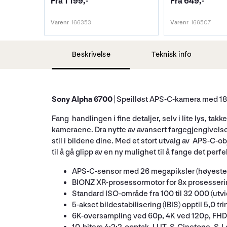
Fra 1 199,-
Fra 649,-
Varenr
166353
Varenr
166507
Beskrivelse
Teknisk info
Sony Alpha 6700
| Speilløst APS-C-kamera med 1
Fang handlingen i fine detaljer, selv i lite lys,
kameraene. Dra nytte av avansert fargegjengivelse o
stil i bildene dine. Med et stort utvalg av APS-C-
til å gå glipp av en ny mulighet til å fange det perf
APS-C-sensor med 26 megapiksler (høyeste p
BIONZ XR-prosessormotor for 8x prosesserin
Standard ISO-område fra 100 til 32 000 (utvidb
5-akset bildestabilisering (IBIS) opptil 5,0 tri
6K-oversampling ved 60p, 4K ved 120p, FH