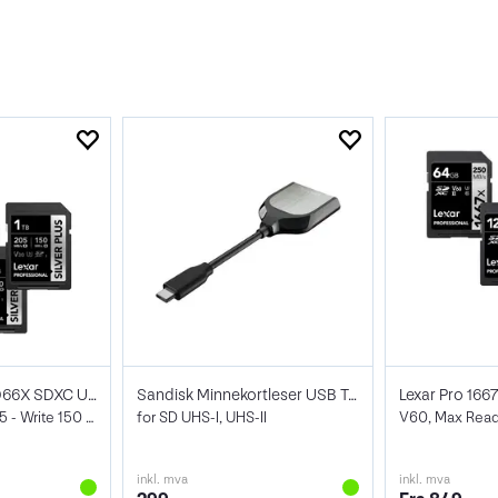
Lexar Pro Silver 1066X SDXC UHS-I (V30)
Sandisk Minnekortleser USB Type-C
V30, Max Read 205 - Write 150 MB/s
for SD UHS-I, UHS-II
inkl. mva
inkl. mva