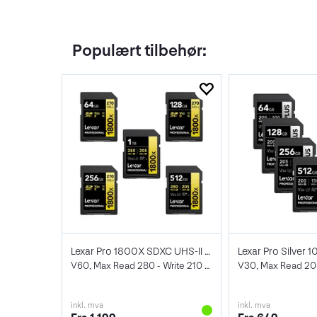
Populært tilbehør:
Lexar Pro 1800X SDXC UHS-II U3
V60, Max Read 280 - Write 210 MB/s
inkl. mva
inkl. mva