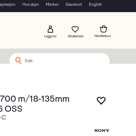
spirasjon
Hva skjer
Merker
Gavekort
English
Logg inn
6700 m/18-135mm
.6 OSS
-C