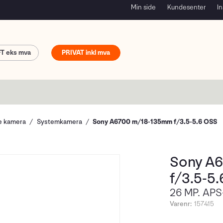
Min side
Kundesenter
In
FT
PRIVAT
le kamera
Systemkamera
Sony A6700 m/18-135mm f/3.5-5.6 OSS
Sony A
f/3.5-5
26 MP. APS
Varenr:
157415