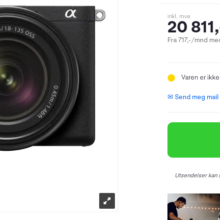
inkl. mva
20 811,
Fra 717,-/mnd med
Varen er ikke
✉ Send meg mail n
Utsendelser kan s