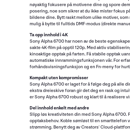
nøyaktig fokusere på motivene dine og spore dem o
posering, noe som sikrer at du ikke mister fokus 
bildene dine. Bytt raskt mellom ulike motiver, som 
mulig å bytte til fulltids DMF-modus (direkte manu
Ta opp innhold i 4K
Sony Alpha 6700 har noen av de beste egenskapene
sakte 4K-film på opptil 120p. Med aktiv stabiliser
kinoaktige opptak på farten. Få stabile opptak uan
automatiske innrammingsfunksjonen vår. For erfa
forhåndsvisningsfunksjon og en Fn-meny for hurt
Kompakt uten kompromisser
Sony Alpha 6700 er laget for å følge deg på alle d
ekstra dreieskive foran gir det deg en rask og in
er Sony Alpha 6700 robust og klart til å realisere v
Del innhold enkelt med andre
Slipp løs kreativiteten din med Sony Alpha 6700. F
opptaksbehov. Koble sømløst til en smarttelefon vi
strømming. Benytt deg av Creators' Cloud-plattfor