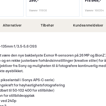
299,-
Fra 849,-
Varenr
111908
Varenr
166354
Alternativer
Tilbehør
Kundeanmeldelser
8-135mm f/3.5-5.6 OSS
 takket være den nye bakbelyste Exmor R-sensoren på 26 MP og Bion
g en rekke justerbare forhåndsinnstillinger (kreative stiler) for å 
objektiver fra Sony og muligheten til å fotografere kontinuerlig 
ekte øyeblikket.
ikselantall i Sonys APS-C-serie)
gskraft for høyhastighetsfotografering
art til 50-102 400 for stillbilder)
nn for stillbildeopptak
D ved 240p