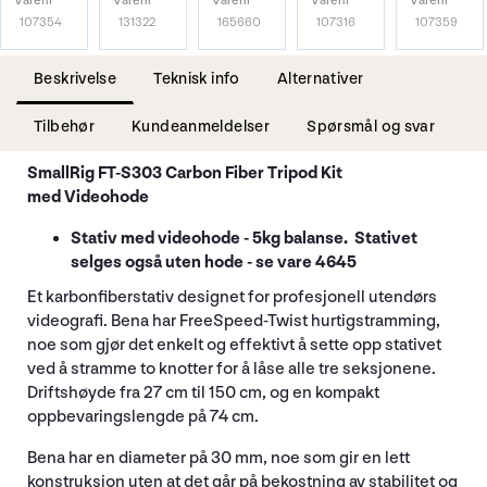
Varenr
Varenr
Varenr
Varenr
Varenr
107354
131322
165660
107316
107359
Beskrivelse
Teknisk info
Alternativer
Tilbehør
Kundeanmeldelser
Spørsmål og svar
SmallRig
FT-S303
Carbon Fiber Tripod Kit
med Videohode
Stativ med videohode - 5kg balanse. Stativet
selges også uten hode - se vare 4645
Et karbonfiberstativ designet for profesjonell utendørs
videografi. Bena har FreeSpeed-Twist hurtigstramming,
noe som gjør det enkelt og effektivt å sette opp stativet
ved å stramme to knotter for å låse alle tre seksjonene.
Driftshøyde fra 27 cm til 150 cm, og en kompakt
oppbevaringslengde på 74 cm.
Bena har en diameter på 30 mm, noe som gir en lett
konstruksjon uten at det går på bekostning av stabilitet og