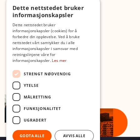
TikTok
Fotopodden
Dette nettstedet bruker
informasjonskapsler
Med forbehold om skrive- og lagerfeil
Dette nettstedet bruker
informasjonskapsler (cookies) for å
forbedre din opplevelse. Ved å bruke
nettstedet vårt samtykker du i alle
informasjonskapsler i samsvar med
retningslinjene våre for
informasjonskapsler.
Les mer
STRENGT NØDVENDIG
YTELSE
MÅLRETTING
FUNKSJONALITET
UGRADERT
GODTA ALLE
AVVIS ALLE