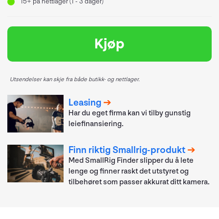
15+
på nettlager (1 - 3 dager)
Kjøp
Utsendelser kan skje fra både butikk- og nettlager.
Leasing
Har du eget firma kan vi tilby gunstig
leiefinansiering.
Finn riktig Smallrig-produkt
Med SmallRig Finder slipper du å lete
lenge og finner raskt det utstyret og
tilbehøret som passer akkurat ditt kamera.