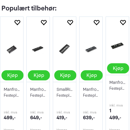
Populært tilbehør:
Kjøp
Kjøp
Kjøp
Kjøp
Kjøp
Manfrotto Kameraplate 501PLONG
Festeplate til videohoder
Manfrotto Kameraplate 501PL Video
Manfrotto Kameraplate 504PLONGR-1
SmallRig 3158 QR-Plate
Manfrotto Kameraplate 500PLONG Video
Festeplate for videohoder
Festeplate til Pro Videohoder
Festeplate DJI RS 2/ RSC 2/ Ronin S
Festeplate til videohoder
inkl. mva
1
inkl. mva
inkl. mva
inkl. mva
inkl. mva
499,-
649,-
419,-
639,-
499,-