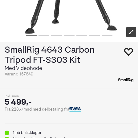
SmallRig 4643 Carbon
Tripod FT-S303 Kit
Med Videohode
Varenr:
167649
inkl. mva
5 499,-
Fra 223,-/mnd med delbetaling fra
1
på butikklager