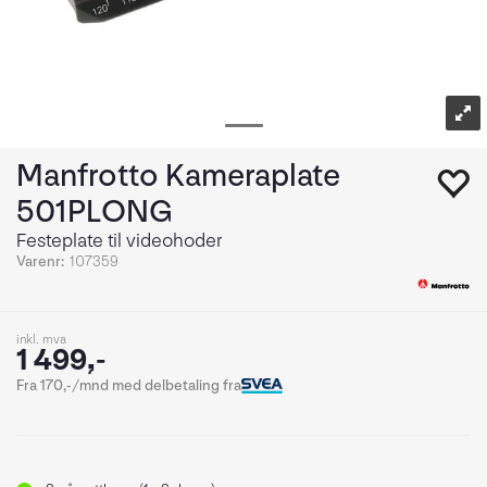
Manfrotto Kameraplate
501PLONG
Festeplate til videohoder
Varenr:
107359
inkl. mva
1 499,-
Fra 170,-/mnd med delbetaling fra