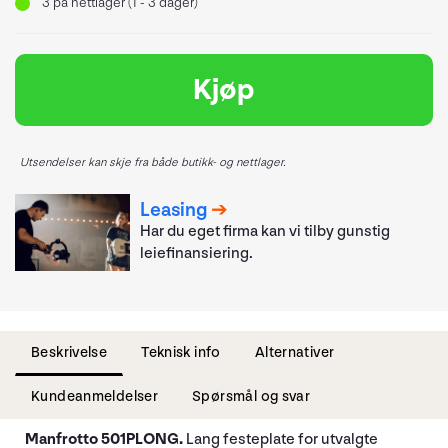
3
på nettlager (1 - 3 dager)
Kjøp
Utsendelser kan skje fra både butikk- og nettlager.
Leasing
Har du eget firma kan vi tilby gunstig
leiefinansiering.
Beskrivelse
Teknisk info
Alternativer
Kundeanmeldelser
Spørsmål og svar
Manfrotto 501PLONG.
Lang festeplate for utvalgte