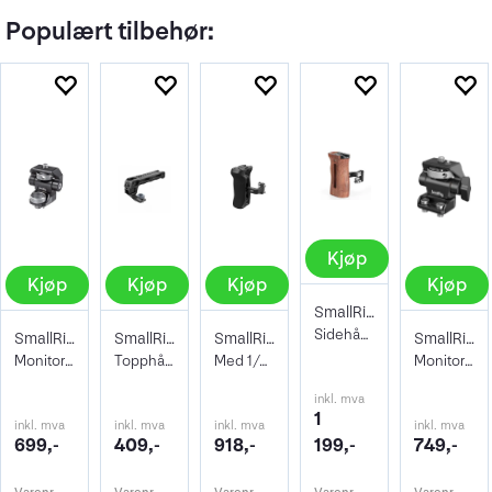
Populært tilbehør:
Kjøp
Kjøp
Kjøp
Kjøp
Kjøp
SmallRig 2093 Univ Wooden Side Handle
Sidehåndtak grep i tre, for kamerabur
SmallRig 2903 Swivel and Tilt Adjustable
SmallRig 3765 Top Handle ARRI Locating
SmallRig 4015 Side Handle 1/4" mount
SmallRig 2904B Swivel/Tilt Monitor Mount
Monitorholder ARRI-Mount
Topphåndtak til Cage Arri feste
Med 1/4" skruer for feste
Monitorholder med skrufester
inkl. mva
1
inkl. mva
inkl. mva
inkl. mva
inkl. mva
699,-
409,-
918,-
199,-
749,-