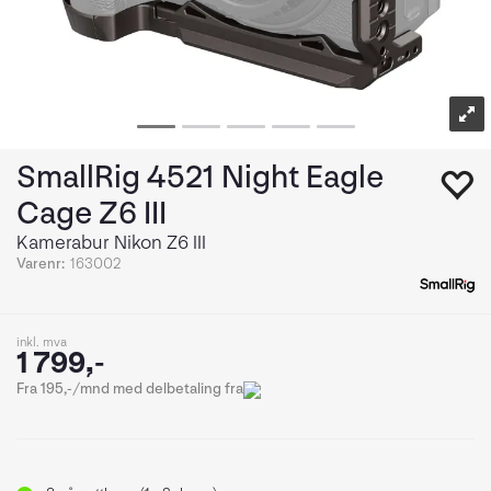
SmallRig 4521 Night Eagle
Cage Z6 III
Kamerabur Nikon Z6 III
Varenr:
163002
inkl. mva
1 799,-
Fra 195,-/mnd med delbetaling fra