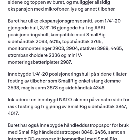
sidene og toppen av buret, og muliggjør allsidig
ekspansjon med mikrofoner, lys og annet tilbehør.
Buret har ulike ekspansjonsgrensesnitt, som 1/4"-20
gjengede hull, 3/8"-16 gjengede hull og ARRI
posisjoneringshull, kompatible med SmallRig
sidehåndtak 2093, 4015, topphåndtak 3765,
monitormonteringer 2903, 2904, stativer 3989, 4465,
strømbankholdere 2336 og mini V-
monteringsbatteriplater 2987.
Innebygde 1/4"-20 posisjoneringshull på sidene tillater
festing av tilbehør som SmallRig enkel stangklemme
3598, magisk arm 3873 og sidehåndtak 4346.
Inkluderer en innebygd NATO-skinne på venstre side for
rask festing og frigjøring av SmallRig sidehåndtak 3847,
4017.
Buret har også innebygde håndleddsstroppspor for bruk
med SmallRig håndleddsstropper 3848, 2456, samt en
integrert QD-grensesnitt kompatibel med SmallRig