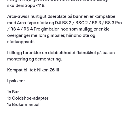
skulderstropp 4118.
Arca-Swiss hurtigutløserplate på bunnen er kompatibel
med Arca-type stativ og DJI RS 2 / RSC 2 / RS 3 / RS 3 Pro
/ RS 4 / RS 4 Pro gimbaler, noe som muliggjør enkle
overganger mellom gimbaler, håndholdte og
stativoppsett.
I tillegg forenkler en dobbelthodet flatnøkkel på basen
montering og demontering.
Kompatibilitet: Nikon Z6 III
I pakken:
1x Bur
1x Coldshoe-adapter
1x Brukermanual