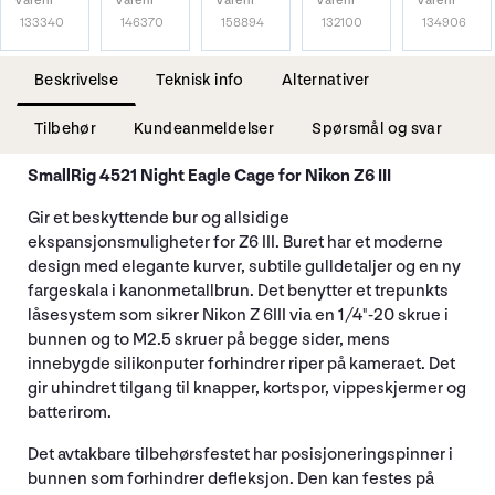
Varenr
Varenr
Varenr
Varenr
Varenr
133340
146370
158894
132100
134906
Beskrivelse
Teknisk info
Alternativer
Tilbehør
Kundeanmeldelser
Spørsmål og svar
SmallRig 4521 Night Eagle Cage for Nikon Z6 III
Gir et beskyttende bur og allsidige
ekspansjonsmuligheter for Z6 III. Buret har et moderne
design med elegante kurver, subtile gulldetaljer og en ny
fargeskala i kanonmetallbrun. Det benytter et trepunkts
låsesystem som sikrer Nikon Z 6III via en 1/4"-20 skrue i
bunnen og to M2.5 skruer på begge sider, mens
innebygde silikonputer forhindrer riper på kameraet. Det
gir uhindret tilgang til knapper, kortspor, vippeskjermer og
batterirom.
Det avtakbare tilbehørsfestet har posisjoneringspinner i
bunnen som forhindrer defleksjon. Den kan festes på