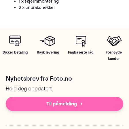
1 x skjermmontering
2 x unbrakonøkkel
Sikker betaling
Rask levering
Fagbaserte råd
Fornøyde
kunder
Nyhetsbrev fra Foto.no
Hold deg oppdatert
Til påmelding →