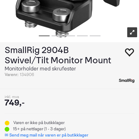
SmallRig 2904B
Swivel/Tilt Monitor Mount
Monitorholder med skrufester
Varenr:
134906
inkl. mva
749,-
Varen er ikke på butikklager
15+
på nettlager (1 - 3 dager)
✉ Send meg mail når varen er på butikklager