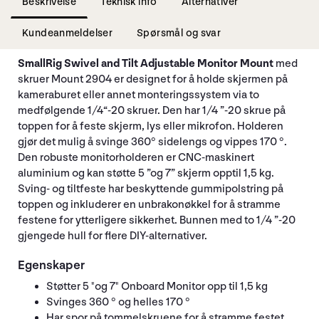
Beskrivelse
Teknisk info
Alternativer
Kundeanmeldelser
Spørsmål og svar
SmallRig Swivel and Tilt Adjustable Monitor Mount
med
skruer Mount 2904 er designet for å holde skjermen på
kameraburet eller annet monteringssystem via to
medfølgende 1/4“-20 skruer. Den har 1/4 ”-20 skrue på
toppen for å feste skjerm, lys eller mikrofon. Holderen
gjør det mulig å svinge 360° sidelengs og vippes 170 °.
Den robuste monitorholderen er CNC-maskinert
aluminium og kan støtte 5 ”og 7” skjerm opptil 1,5 kg.
Sving- og tiltfeste har beskyttende gummipolstring på
toppen og inkluderer en unbrakonøkkel for å stramme
festene for ytterligere sikkerhet. Bunnen med to 1/4 ”-20
gjengede hull for flere DIY-alternativer.
Egenskaper
Støtter 5 "og 7" Onboard Monitor opp til 1,5 kg
Svinges 360 ° og helles 170 °
Har spor på tommelskruene for å stramme festet