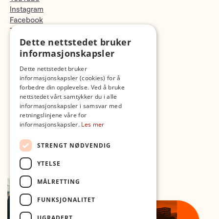
Instagram
Facebook
TikTok
Dette nettstedet bruker
Fotopodden
informasjonskapsler
Med forbehold om skrive- og lagerfeil
Dette nettstedet bruker
informasjonskapsler (cookies) for å
forbedre din opplevelse. Ved å bruke
nettstedet vårt samtykker du i alle
informasjonskapsler i samsvar med
retningslinjene våre for
informasjonskapsler.
Les mer
STRENGT NØDVENDIG
YTELSE
MÅLRETTING
FUNKSJONALITET
UGRADERT