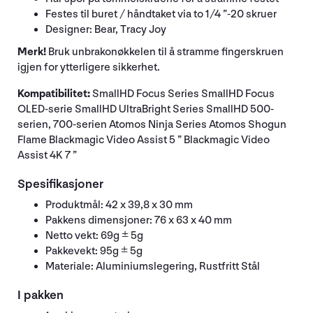
Festes til buret / håndtaket via to 1/4 ”-20 skruer
Designer: Bear, Tracy Joy
Merk!
Bruk unbrakonøkkelen til å stramme fingerskruen
igjen for ytterligere sikkerhet.
Kompatibilitet:
SmallHD Focus Series SmallHD Focus
OLED-serie SmallHD UltraBright Series SmallHD 500-
serien, 700-serien Atomos Ninja Series Atomos Shogun
Flame Blackmagic Video Assist 5 ” Blackmagic Video
Assist 4K 7 ”
Spesifikasjoner
Produktmål: 42 x 39,8 x 30 mm
Pakkens dimensjoner: 76 x 63 x 40 mm
Netto vekt: 69g ± 5g
Pakkevekt: 95g ± 5g
Materiale: Aluminiumslegering, Rustfritt Stål
I pakken