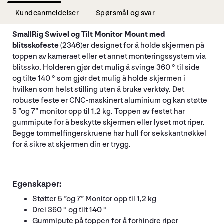
Kundeanmeldelser
Spørsmål og svar
SmallRig Swivel og Tilt Monitor Mount med
blitsskofeste
(2346)er designet for å holde skjermen på
toppen av kameraet eller et annet monteringssystem via
blitssko. Holderen gjør det mulig å svinge 360 ° til side
og tilte 140 ° som gjør det mulig å holde skjermen i
hvilken som helst stilling uten å bruke verktøy. Det
robuste feste er CNC-maskinert aluminium og kan støtte
5 ”og 7” monitor opp til 1,2 kg. Toppen av festet har
gummipute for å beskytte skjermen eller lyset mot riper.
Begge tommelfingerskruene har hull for sekskantnøkkel
for å sikre at skjermen din er trygg.
Egenskaper:
Støtter 5 ”og 7” Monitor opp til 1,2 kg
Drei 360 ° og tilt 140 °
Gummipute på toppen for å forhindre riper