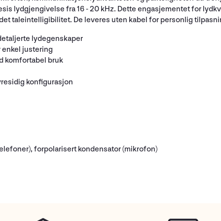
esis lydgjengivelse fra 16 - 20 kHz. Dette engasjementet for lydk
t taleintelligibilitet. De leveres uten kabel for personlig tilpasni
detaljerte lydegenskaper
 enkel justering
d komfortabel bruk
yresidig konfigurasjon
lefoner), forpolarisert kondensator (mikrofon)