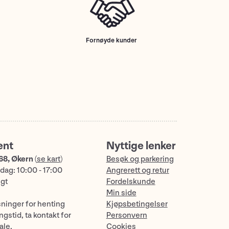
Fornøyde kunder
ent
Nyttige lenker
68, Økern
(
se kart
)
Besøk og parkering
dag: 10:00 - 17:00
Angrerett og retur
ngt
Fordelskunde
Min side
sninger for henting
Kjøpsbetingelser
gstid, ta kontakt for
Personvern
ale.
Cookies