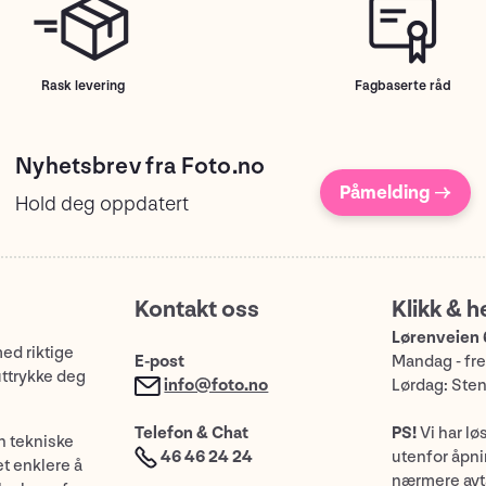
Rask levering
Fagbaserte råd
Nyhetsbrev fra Foto.no
Påmelding →
Hold deg oppdatert
Kontakt oss
Klikk & h
Lørenveien 
med riktige
E-post
Mandag - fre
uttrykke deg
info@foto.no
Lørdag: Ste
Telefon & Chat
PS!
Vi har lø
n tekniske
46 46 24 24
utenfor åpnin
et enklere å
nærmere avt