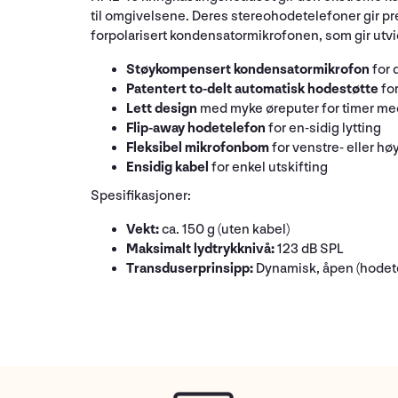
til omgivelsene. Deres stereohodetelefoner gir pr
forpolarisert kondensatormikrofonen, som gir utvide
Støykompensert kondensatormikrofon
for 
Patentert to-delt automatisk hodestøtte
for
Lett design
med myke øreputer for timer me
Flip-away hodetelefon
for en-sidig lytting
Fleksibel mikrofonbom
for venstre- eller hø
Ensidig kabel
for enkel utskifting
Spesifikasjoner:
Vekt:
ca. 150 g (uten kabel)
Maksimalt lydtrykknivå:
123 dB SPL
Transduserprinsipp:
Dynamisk, åpen (hodete