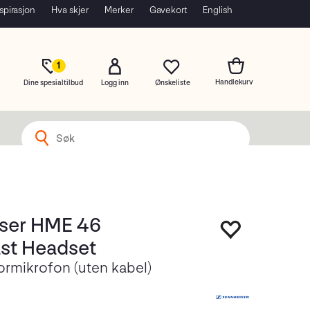
spirasjon
Hva skjer
Merker
Gavekort
English
1
Dine spesialtilbud
Logg inn
ser HME 46
st Headset
rmikrofon (uten kabel)