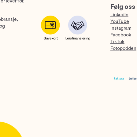
er lever for,
Følg oss
LinkedIn
obransje,
YouTube
 og
Instagram
Facebook
TikTok
Fotopodden