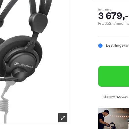
inkl. mva
3 679,-
Fra 352,-/mnd me
Bestillingsva
Utsendelser kan s