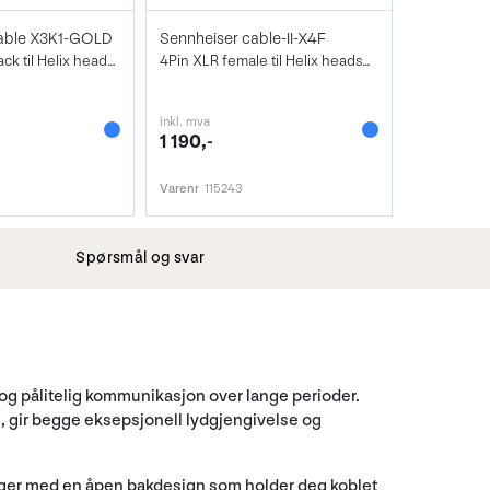
able X3K1-GOLD
Sennheiser cable-II-X4F
3 Pin XLR og Jack til Helix headsett
4Pin XLR female til Helix headsett
inkl. mva
1 190,-
Varenr
115243
Spørsmål og svar
g pålitelig kommunikasjon over lange perioder.
l, gir begge eksepsjonell lydgjengivelse og
nger med en åpen bakdesign som holder deg koblet