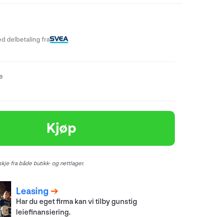
d delbetaling fra
re
Kjøp
kje fra både butikk- og nettlager.
Leasing
Har du eget firma kan vi tilby gunstig
leiefinansiering.