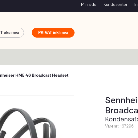
Min side
Kundesenter
In
FT
PRIVAT
nheiser HME 46 Broadcast Headset
Sennhei
Broadca
Kondensato
Varenr:
167296