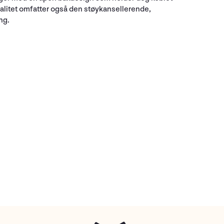
valitet omfatter også den støykansellerende,
ng.