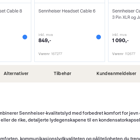
set Cable 8
Sennheiser Headset Cable 6
Sennheiser C
inkl. mva
inkl. mva
849,-
1 090,-
Varenr
167277
Varenr
112677
Alternativer
Tilbehør
Kundeanmeldelser
inerer Sennheiser-kvalitetslyd med forbedret komfort for jevn o
eller de rike, detaljerte lydegenskapene til en kondensatorkapse
mforten, kommunikasjonslydkvaliteten og påliteligheten du tre