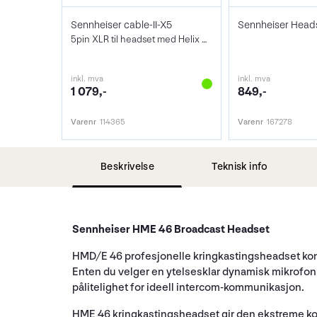
Sennheiser cable-II-X5
Sennheiser Head
5pin XLR til headset med Helix kontakt
inkl. mva
inkl. mva
1 079,-
849,-
Varenr
114365
Varenr
167278
Beskrivelse
Teknisk info
Sennheiser HME 46 Broadcast Headset
HMD/E 46 profesjonelle kringkastingsheadset komb
Enten du velger en ytelsesklar dynamisk mikrofon 
pålitelighet for ideell intercom-kommunikasjon.
HME 46 kringkastingsheadset gir den ekstreme ko