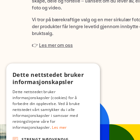
skape, dele og fortelle – uansett om du lever av, ell
foto og video.
Vi tror på bærekraftige valg og en mer sirkulær fot
der produkter får lengre levetid gjennom innbytte
bruktsalg.
👉
Les mer om oss
Dette nettstedet bruker
informasjonskapsler
Dette nettstedet bruker
informasjonskapsler (cookies) for å
forbedre din opplevelse. Ved å bruke
nettstedet vårt samtykker du i alle
informasjonskapsler i samsvar med
retningslinjene våre for
informasjonskapsler.
Les mer
STRENGT NØDVENDIG