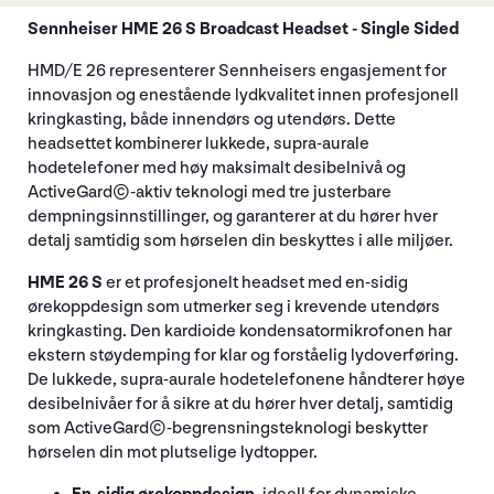
Sennheiser HME 26 S Broadcast Headset - Single Sided
HMD/E 26 representerer Sennheisers engasjement for
innovasjon og enestående lydkvalitet innen profesjonell
kringkasting, både innendørs og utendørs. Dette
headsettet kombinerer lukkede, supra-aurale
hodetelefoner med høy maksimalt desibelnivå og
ActiveGard©-aktiv teknologi med tre justerbare
dempningsinnstillinger, og garanterer at du hører hver
detalj samtidig som hørselen din beskyttes i alle miljøer.
HME 26 S
er et profesjonelt headset med en-sidig
ørekoppdesign som utmerker seg i krevende utendørs
kringkasting. Den kardioide kondensatormikrofonen har
ekstern støydemping for klar og forståelig lydoverføring.
De lukkede, supra-aurale hodetelefonene håndterer høye
desibelnivåer for å sikre at du hører hver detalj, samtidig
som ActiveGard©-begrensningsteknologi beskytter
hørselen din mot plutselige lydtopper.