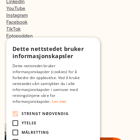
LinkedIn
YouTube
Instagram
Facebook
TikTok
Fotopodden
Dette nettstedet bruker
Med forbehold om skrive- og lagerfeil
informasjonskapsler
Dette nettstedet bruker
informasjonskapsler (cookies) for å
forbedre din opplevelse. Ved å bruke
nettstedet vårt samtykker du i alle
informasjonskapsler i samsvar med
retningslinjene våre for
informasjonskapsler.
Les mer
STRENGT NØDVENDIG
YTELSE
MÅLRETTING