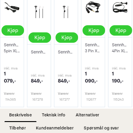
Kjøp
Kjøp
Kjøp
Kjøp
Kjøp
Sennheiser cable-II-X5
Sennheiser Cable X3K1-GOLD
Sennheiser cable-II-X4F
5pin XLR til headset med Helix kontakt
3 Pin XLR og Jack til Helix headsett
4Pin XLR female til Helix headsett
Sennheiser Headset Cable 8
Sennheiser Headset Cable 6
inkl. mva
inkl. mva
inkl. mva
1
1
1
inkl. mva
inkl. mva
079,-
849,-
849,-
090,-
190,-
Varenr
Varenr
Varenr
Varenr
Varenr
114365
167278
167277
112677
115243
Beskrivelse
Teknisk info
Alternativer
Tilbehør
Kundeanmeldelser
Spørsmål og svar