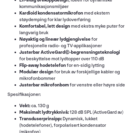
En-sidig ørekoppdesign
, ideell for dynamiske
kommunikasjonsmiljøer
Kardioid kondensatormikrofon
med ekstern
støydemping for klar lydoverføring
Komfortabel, lett design
med ekstra myke puter for
langvarig bruk
Nøyaktig og lineær lydgjengivelse
for
profesjonelle radio- og TV-applikasjoner
Justerbar ActiveGard©-begrensningsteknologi
for beskyttelse mot lydtopper over 110 dB
Flip-away hodetelefon
for en-sidig lytting
Modulær design
for bruk av forskjellige kabler og
mikrofonbommer
Justerbar mikrofonbom
for venstre eller høyre side
Spesifikasjoner:
Vekt:
ca. 130 g
Maksimalt lydtrykknivå:
128 dB SPL (ActiveGard av)
Transduserprinsipp:
Dynamisk, lukket
(hodetelefoner), forpolarisert kondensator
(mikrofon)