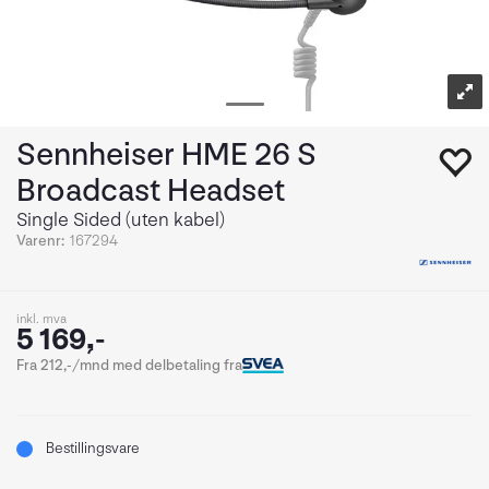
Sennheiser HME 26 S
Broadcast Headset
Single Sided (uten kabel)
Varenr:
167294
inkl. mva
5 169,-
Fra 212,-/mnd med delbetaling fra
Bestillingsvare