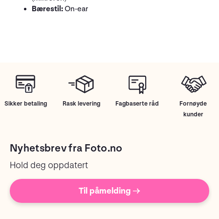
Bærestil:
On-ear
Sikker betaling
Rask levering
Fagbaserte råd
Fornøyde
kunder
Nyhetsbrev fra Foto.no
Hold deg oppdatert
Til påmelding →