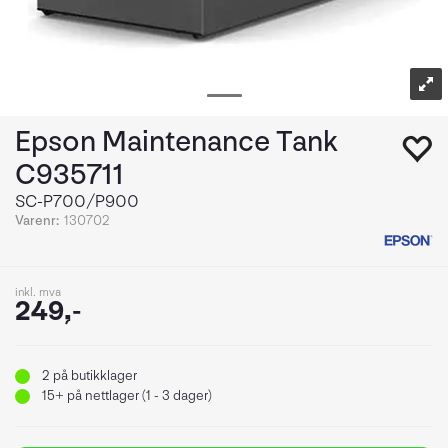
Epson Maintenance Tank
C935711
SC-P700/P900
Varenr:
130702
inkl. mva
249,-
2
på butikklager
15+
på nettlager (1 - 3 dager)