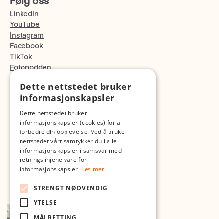
Følg oss
LinkedIn
YouTube
Instagram
Facebook
TikTok
Fotopodden
Dette nettstedet bruker
Med forbehold om skrive- og lagerfeil
informasjonskapsler
Dette nettstedet bruker
informasjonskapsler (cookies) for å
forbedre din opplevelse. Ved å bruke
nettstedet vårt samtykker du i alle
informasjonskapsler i samsvar med
retningslinjene våre for
informasjonskapsler.
Les mer
STRENGT NØDVENDIG
YTELSE
MÅLRETTING