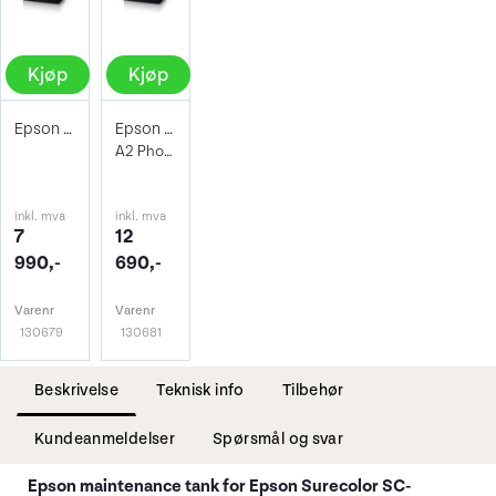
Kjøp
Kjøp
Epson SureColor SC-P700
Epson SureColor SC-P900
A2 Photo Printer
inkl. mva
inkl. mva
7
12
990,-
690,-
Varenr
Varenr
130679
130681
Beskrivelse
Teknisk info
Tilbehør
Kundeanmeldelser
Spørsmål og svar
Epson maintenance tank for Epson Surecolor SC-