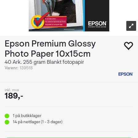
Epson Premium Glossy
Photo Paper 10x15cm
40 Ark. 255 gram Blankt fotopapir
Varenr:
139518
inkl. mva
189,-
1
på butikklager
14
på nettlager (1 - 3 dager)