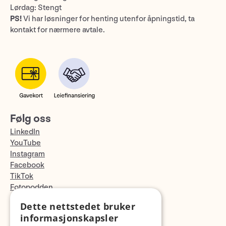
Lørdag: Stengt
PS!
Vi har løsninger for henting utenfor åpningstid, ta
kontakt for nærmere avtale.
Følg oss
LinkedIn
YouTube
Instagram
Facebook
TikTok
Fotopodden
Dette nettstedet bruker
Med forbehold om skrive- og lagerfeil
informasjonskapsler