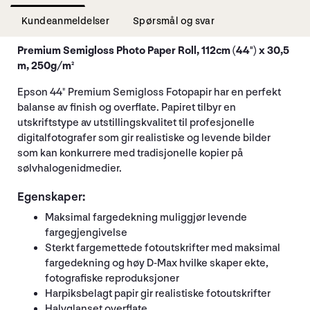
Kundeanmeldelser
Spørsmål og svar
Premium Semigloss Photo Paper Roll, 112cm (44") x 30,5
m, 250g/m²
Epson 44" Premium Semigloss Fotopapir har en perfekt
balanse av finish og overflate. Papiret tilbyr en
utskriftstype av utstillingskvalitet til profesjonelle
digitalfotografer som gir realistiske og levende bilder
som kan konkurrere med tradisjonelle kopier på
sølvhalogenidmedier.
Egenskaper:
Maksimal fargedekning muliggjør levende
fargegjengivelse
Sterkt fargemettede fotoutskrifter med maksimal
fargedekning og høy D-Max hvilke skaper ekte,
fotografiske reproduksjoner
Harpiksbelagt papir gir realistiske fotoutskrifter
Halvglanset overflate