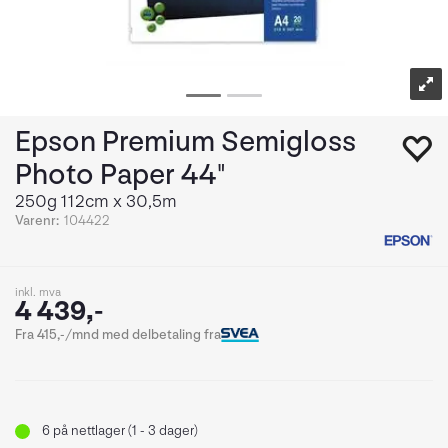
Epson Premium Semigloss
Photo Paper 44"
250g 112cm x 30,5m
Varenr:
104422
inkl. mva
4 439,-
Fra 415,-/mnd med delbetaling fra
6
på nettlager (1 - 3 dager)