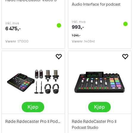
Audio Interface for podcast
inkl. mva
inkl. mva
993,-
6 475,-
1 241,-
Varenr
171300
Varenr
140841
Kjøp
Kjøp
Røde Rødecaster Pro II Podcast Bundle 2
Røde RødeCaster Pro II
Podcast Studio