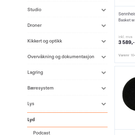
Studio
Droner
inkl. mva
Kikkert og optikk
3 589,-
Varenr
16
Overvåkning og dokumentasjon
Lagring
Bæresystem
Lys
Lyd
Podcast