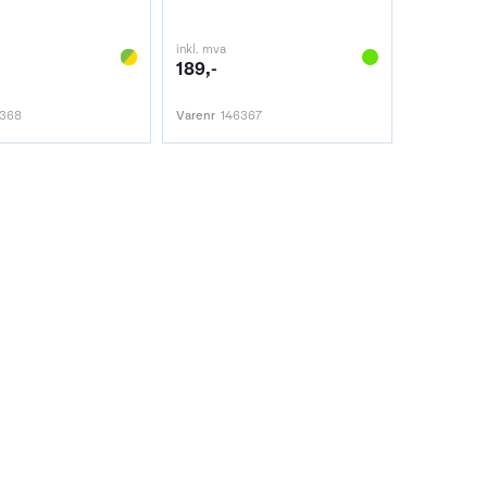
inkl. mva
189,-
0368
Varenr
146367