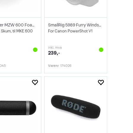
Sennheiser MZW 600 Foam windshield
SmallRig 5989 Furry Windscreen
 Skum, til MKE 600
For Canon PowerShot V1
inkl. mva
239,-
8045
Varenr
174026