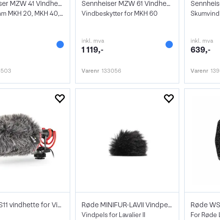
Sennheiser MZW 41 Vindhette
Sennheiser MZW 61 Vindhette
Wind Foam MKH 20, MKH 40, MKH 50
Vindbeskytter for MKH 60
Skumvind
inkl. mva
inkl. mva
1 119,-
639,-
3503
Varenr
133056
Varenr
139
Røde WS11 vindhette for VideoMic NTG
Røde MINIFUR-LAVII Vindpels
Røde WS-
Vindpels for Lavalier II
For Røde L