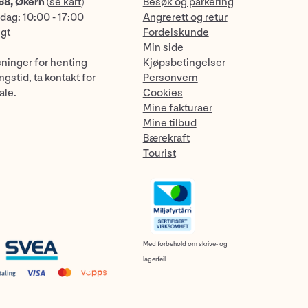
68, Økern
(
se kart
)
Besøk og parkering
dag: 10:00 - 17:00
Angrerett og retur
ngt
Fordelskunde
Min side
sninger for henting
Kjøpsbetingelser
gstid, ta kontakt for
Personvern
ale.
Cookies
Mine fakturaer
Mine tilbud
Bærekraft
Tourist
Med forbehold om skrive- og
lagerfeil