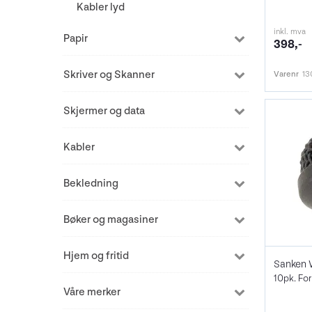
Kabler lyd
inkl. mva
Papir
398,-
Skriver og Skanner
Varenr
13
Skjermer og data
Kabler
Bekledning
Bøker og magasiner
Hjem og fritid
Våre merker