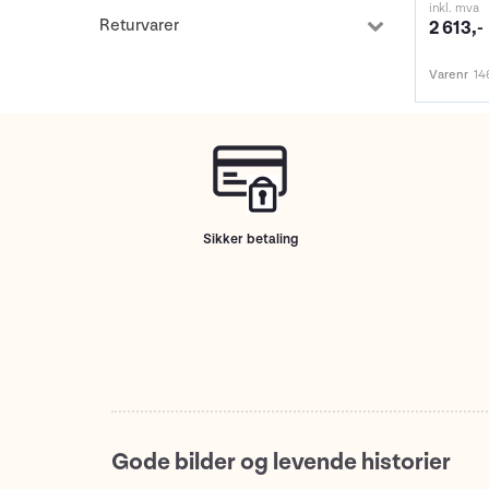
inkl. mva
Returvarer
2 613,-
Varenr
14
Sikker betaling
Gode bilder og levende historier