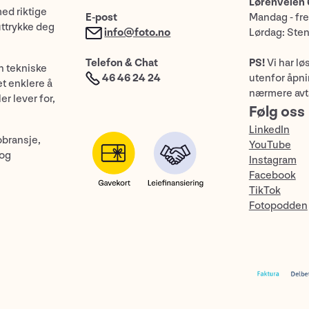
Lørenveien 
med riktige
E-post
Mandag - fre
uttrykke deg
info@foto.no
Lørdag: Ste
Telefon & Chat
PS!
Vi har lø
n tekniske
46 46 24 24
utenfor åpnin
et enklere å
nærmere avt
er lever for,
Følg oss
LinkedIn
obransje,
YouTube
 og
Instagram
Facebook
TikTok
Fotopodden