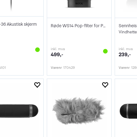
-36 Akustisk skjerm
Røde WS14 Pop-filter for PodMic/PodMic
Vindhette
inkl. mva
inkl. mva
499,-
239,-
4101
Varenr
170429
Varenr
12