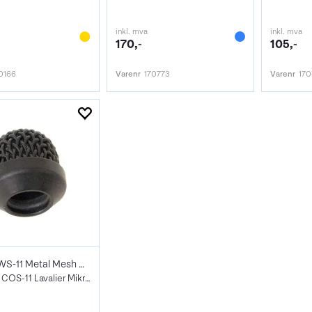
inkl. mva
inkl. mva
170,-
105,-
0166
Varenr
170773
Varenr
17
Sanken WS-11 Metal Mesh Windscreen
10pk. For COS-11 Lavalier Mikrofon