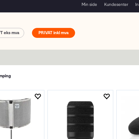
Min side
Kundesenter
In
FT
PRIVAT
emping