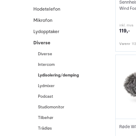
Hodetelefon
Mikrofon
inkl. mva
119,-
Lydopptaker
Diverse
Varenr
11
Diverse
Intercom
Lydisolering/demping
Lydmixer
Podcast
Studiomonitor
Tilbehør
Trådløs