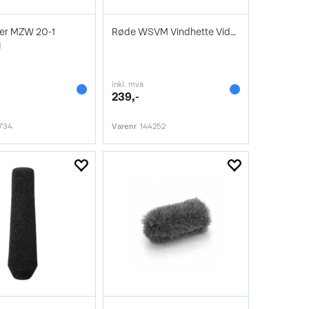
er MZW 20-1
Røde WSVM Vindhette VideoMic/NTG1/NTG2
1
inkl. mva
239,-
734
Varenr
144252