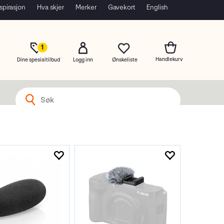
spirasjon
Hva skjer
Merker
Gavekort
English
1
Dine spesialtilbud
Logg inn