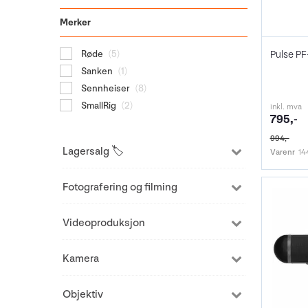
Merker
Pulse PF
Røde
(5)
Sanken
(1)
Sennheiser
(8)
SmallRig
(2)
inkl. mva
795,-
994,-
Lagersalg 🏷️
Varenr
14
Fotografering og filming
Videoproduksjon
Kamera
Objektiv