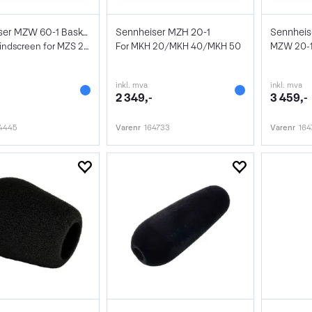
Sennheiser MZW 60-1 Basket Windshield
Sennheiser MZH 20-1
Sennheis
Basket windscreen for MZS 20-1
For MKH 20/MKH 40/MKH 50
MZW 20-
inkl. mva
inkl. mva
2 349,-
3 459,-
4445
Varenr
164733
Varenr
164