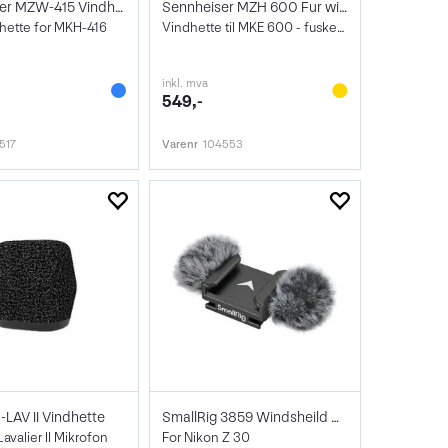
Sennheiser MZW-415 Vindhette
Sennheiser MZH 600 Fur windshield
hette for MKH-416
Vindhette til MKE 600 - fuskepels
inkl. mva
549,-
517
Varenr
104553
LAV II Vindhette
SmallRig 3859 Windsheild Cold Shoe Z30
avalier II Mikrofon
For Nikon Z 30