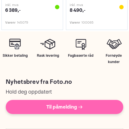
inkl. mva
inkl. mva
6 389,-
8 490,-
Varenr
145079
Varenr
100065
Sikker betaling
Rask levering
Fagbaserte råd
Fornøyde
kunder
Nyhetsbrev fra Foto.no
Hold deg oppdatert
Til påmelding →