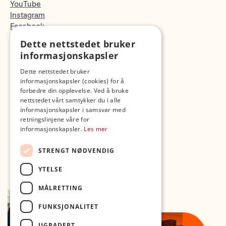
YouTube
Instagram
Facebook
TikTok
Dette nettstedet bruker
Fotopodden
informasjonskapsler
Dette nettstedet bruker
Med forbehold om skrive- og lagerfeil
informasjonskapsler (cookies) for å
forbedre din opplevelse. Ved å bruke
nettstedet vårt samtykker du i alle
informasjonskapsler i samsvar med
retningslinjene våre for
informasjonskapsler.
Les mer
STRENGT NØDVENDIG
YTELSE
MÅLRETTING
FUNKSJONALITET
UGRADERT