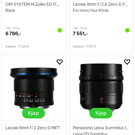
OM SYSTEM M.Zuiko ED 17mm f/1.8 II
Laowa 9mm f/2.8 Zero-D For Mft
Black
For micro four thirds
inkl. mva
inkl. mva
6 786,-
7 551,-
Varenr
173248
Varenr
117803
Kjøp
Kjøp
Laowa 6mm f/2 Zero-D MFT
Panasonic Leica Summilux 12mm f/1.4 ASPH
Leica DG Summilux