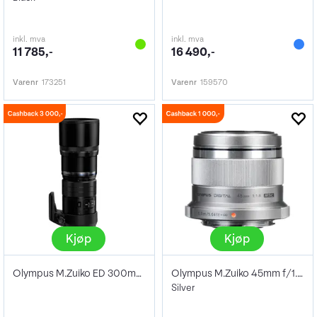
inkl. mva
inkl. mva
11 785,-
16 490,-
Varenr
173251
Varenr
159570
Kjøp
Kjøp
Olympus M.Zuiko ED 300mm f/4 IS PRO
Olympus M.Zuiko 45mm f/1.8 Silver
Silver