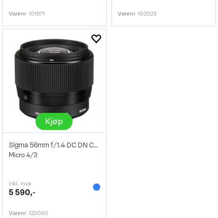
Varenr
101971
Varenr
102023
Kjøp
Sigma 56mm f/1.4 DC DN Contemporary MFT
Micro 4/3
inkl. mva
5 590,-
Varenr
123060