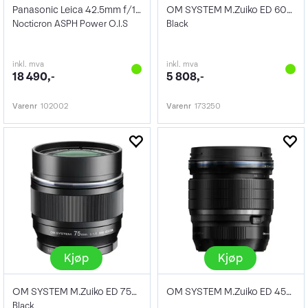
Panasonic Leica 42.5mm f/1.2
OM SYSTEM M.Zuiko ED 60mm f/2.8
Nocticron ASPH Power O.I.S
Black
inkl. mva
inkl. mva
18 490,-
5 808,-
Varenr
102002
Varenr
173250
Kjøp
Kjøp
OM SYSTEM M.Zuiko ED 75mm f/1.8
OM SYSTEM M.Zuiko ED 45mm f/1.2 PRO
Black