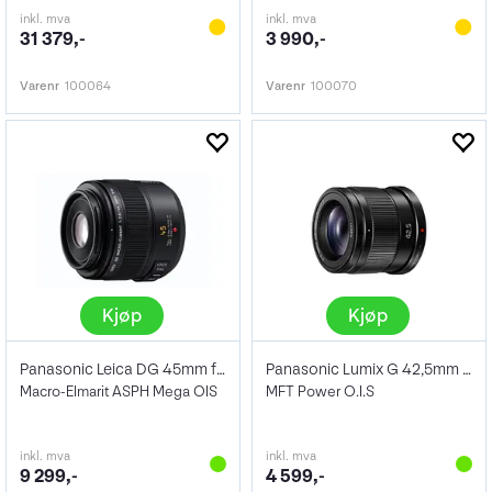
inkl. mva
inkl. mva
31 379,-
3 990,-
Varenr
100064
Varenr
100070
Kjøp
Kjøp
Panasonic Leica DG 45mm f/2.8 OIS
Panasonic Lumix G 42,5mm f/1.7 Sort
Macro-Elmarit ASPH Mega OIS
MFT Power O.I.S
inkl. mva
inkl. mva
9 299,-
4 599,-