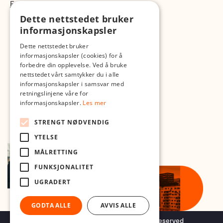
Fotopodden
Dette nettstedet bruker
Med forbehold om skrive- og lagerfeil
informasjonskapsler
Dette nettstedet bruker
informasjonskapsler (cookies) for å
forbedre din opplevelse. Ved å bruke
nettstedet vårt samtykker du i alle
informasjonskapsler i samsvar med
retningslinjene våre for
informasjonskapsler.
Les mer
STRENGT NØDVENDIG
YTELSE
MÅLRETTING
FUNKSJONALITET
UGRADERT
GODTA ALLE
AVVIS ALLE
Copyright © 2026 Foto.no - All rights reserved