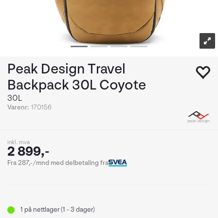
Peak Design Travel
Backpack 30L Coyote
30L
Varenr:
170156
inkl. mva
2 899,-
Fra 287,-/mnd med delbetaling fra
1
på nettlager (1 - 3 dager)