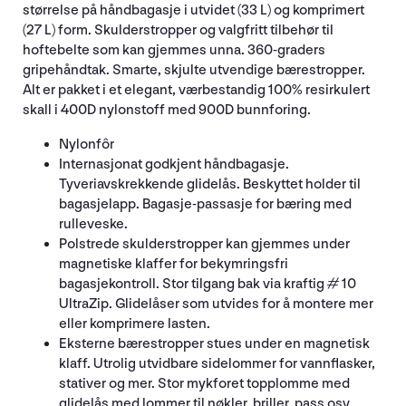
størrelse på håndbagasje i utvidet (33 L) og komprimert
(27 L) form. Skulderstropper og valgfritt tilbehør til
hoftebelte som kan gjemmes unna. 360-graders
gripehåndtak. Smarte, skjulte utvendige bærestropper.
Alt er pakket i et elegant, værbestandig 100% resirkulert
skall i 400D nylonstoff med 900D bunnforing.
Nylonfôr
Internasjonat godkjent håndbagasje.
Tyveriavskrekkende glidelås. Beskyttet holder til
bagasjelapp. Bagasje-passasje for bæring med
rulleveske.
Polstrede skulderstropper kan gjemmes under
magnetiske klaffer for bekymringsfri
bagasjekontroll. Stor tilgang bak via kraftig # 10
UltraZip. Glidelåser som utvides for å montere mer
eller komprimere lasten.
Eksterne bærestropper stues under en magnetisk
klaff. Utrolig utvidbare sidelommer for vannflasker,
stativer og mer. Stor mykforet topplomme med
glidelås med lommer til nøkler, briller, pass osv.