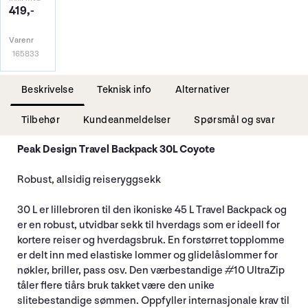
419,-
Varenr
165833
Beskrivelse
Teknisk info
Alternativer
Tilbehør
Kundeanmeldelser
Spørsmål og svar
Peak Design Travel Backpack 30L Coyote
Robust, allsidig reiseryggsekk
30 L er lillebroren til den ikoniske 45 L Travel Backpack og
er en robust, utvidbar sekk til hverdags som er ideell for
kortere reiser og hverdagsbruk. En forstørret topplomme
er delt inn med elastiske lommer og glidelåslommer for
nøkler, briller, pass osv. Den værbestandige #10 UltraZip
tåler flere tiårs bruk takket være den unike
slitebestandige sømmen. Oppfyller internasjonale krav til