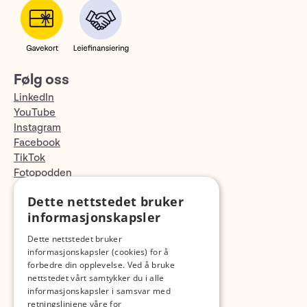
Følg oss
LinkedIn
YouTube
Instagram
Facebook
TikTok
Fotopodden
Dette nettstedet bruker
Med forbehold om skrive- og lagerfeil
informasjonskapsler
Dette nettstedet bruker
informasjonskapsler (cookies) for å
forbedre din opplevelse. Ved å bruke
nettstedet vårt samtykker du i alle
informasjonskapsler i samsvar med
retningslinjene våre for