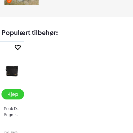
Populært tilbehør:
Kjøp
Peak Design Rain Fly 25L-30L Black
Regntrekk
inkl. mva