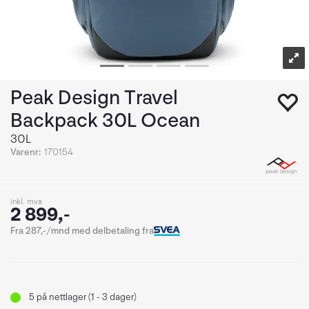
Peak Design Travel
Backpack 30L Ocean
30L
Varenr:
170154
inkl. mva
2 899,-
Fra 287,-/mnd med delbetaling fra
5
på nettlager (1 - 3 dager)