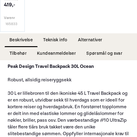
419,-
Varenr
165833
Beskrivelse
Teknisk info
Alternativer
Tilbehør
Kundeanmeldelser
Spørsmål og svar
Peak Design Travel Backpack 30L Ocean
Robust, allsidig reiseryggsekk
30 L er lillebroren til den ikoniske 45 L Travel Backpack og
er en robust, utvidbar sekk til hverdags som er ideell for
kortere reiser og hverdagsbruk. En forstørret topplomme
er delt inn med elastiske lommer og glidelåslommer for
nøkler, briller, pass osv. Den værbestandige #10 UltraZip
tåler flere tiårs bruk takket være den unike
slitebestandige sømmen. Oppfyller internasjonale krav til