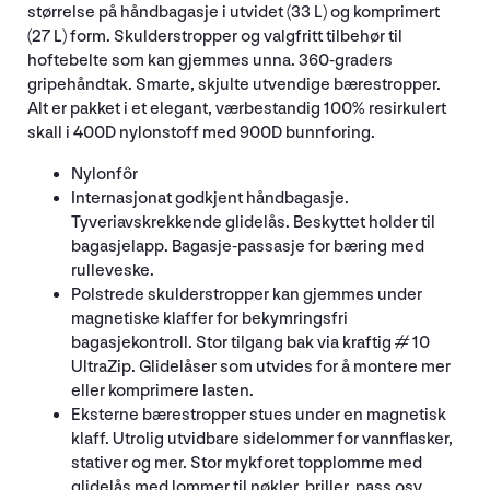
størrelse på håndbagasje i utvidet (33 L) og komprimert
(27 L) form. Skulderstropper og valgfritt tilbehør til
hoftebelte som kan gjemmes unna. 360-graders
gripehåndtak. Smarte, skjulte utvendige bærestropper.
Alt er pakket i et elegant, værbestandig 100% resirkulert
skall i 400D nylonstoff med 900D bunnforing.
Nylonfôr
Internasjonat godkjent håndbagasje.
Tyveriavskrekkende glidelås. Beskyttet holder til
bagasjelapp. Bagasje-passasje for bæring med
rulleveske.
Polstrede skulderstropper kan gjemmes under
magnetiske klaffer for bekymringsfri
bagasjekontroll. Stor tilgang bak via kraftig # 10
UltraZip. Glidelåser som utvides for å montere mer
eller komprimere lasten.
Eksterne bærestropper stues under en magnetisk
klaff. Utrolig utvidbare sidelommer for vannflasker,
stativer og mer. Stor mykforet topplomme med
glidelås med lommer til nøkler, briller, pass osv.