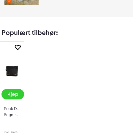
Populært tilbehør:
Kjøp
Peak Design Rain Fly 25L-30L Black
Regntrekk
inkl. mva