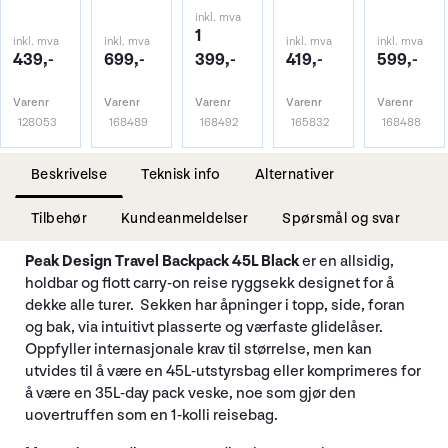
inkl. mva
1
inkl. mva
inkl. mva
inkl. mva
inkl. mva
439,-
699,-
399,-
419,-
599,-
Varenr
Varenr
Varenr
Varenr
Varenr
128053
168489
168492
165832
168488
Beskrivelse
Teknisk info
Alternativer
Tilbehør
Kundeanmeldelser
Spørsmål og svar
Peak Design Travel Backpack 45L Black
er en allsidig,
holdbar og flott carry-on reise ryggsekk designet for å
dekke alle turer. Sekken har åpninger i topp, side, foran
og bak, via intuitivt plasserte og værfaste glidelåser.
Oppfyller internasjonale krav til størrelse, men kan
utvides til å være en 45L-utstyrsbag eller komprimeres for
å være en 35L-day pack veske, noe som gjør den
uovertruffen som en 1-kolli reisebag.