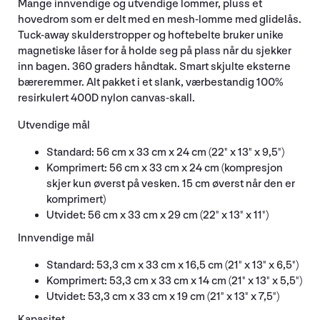
Mange innvendige og utvendige lommer, pluss et
hovedrom som er delt med en mesh-lomme med glidelås.
Tuck-away skulderstropper og hoftebelte bruker unike
magnetiske låser for å holde seg på plass når du sjekker
inn bagen. 360 graders håndtak. Smart skjulte eksterne
bæreremmer. Alt pakket i et slank, værbestandig 100%
resirkulert 400D nylon canvas-skall.
Utvendige mål
Standard: 56 cm x 33 cm x 24 cm (22" x 13" x 9,5")
Komprimert: 56 cm x 33 cm x 24 cm (kompresjon
skjer kun øverst på vesken. 15 cm øverst når den er
komprimert)
Utvidet: 56 cm x 33 cm x 29 cm (22" x 13" x 11")
Innvendige mål
Standard: 53,3 cm x 33 cm x 16,5 cm (21" x 13" x 6,5")
Komprimert: 53,3 cm x 33 cm x 14 cm (21" x 13" x 5,5")
Utvidet: 53,3 cm x 33 cm x 19 cm (21" x 13" x 7,5")
Kapasitet