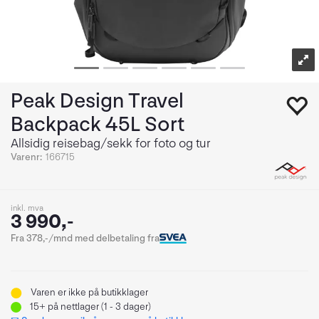
Peak Design Travel
Backpack 45L Sort
Allsidig reisebag/sekk for foto og tur
Varenr:
166715
inkl. mva
3 990,-
Fra 378,-/mnd med delbetaling fra
Varen er ikke på butikklager
15+
på nettlager (1 - 3 dager)