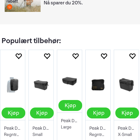
Nå sparer du 20%.
Populært tilbehør:
Kjøp
Kjøp
Kjøp
Kjøp
Kjøp
Peak Design Camera Cube V2 Large
Large
Peak Design Rain Fly
Peak Design Camera Cube V2 Small
Peak Design Rain Fly 45L Black
Peak Design Camera Cube V2 X-Small
Regntrekk til Travel Back Pack 45L
Small
Regntrekk
X-Small