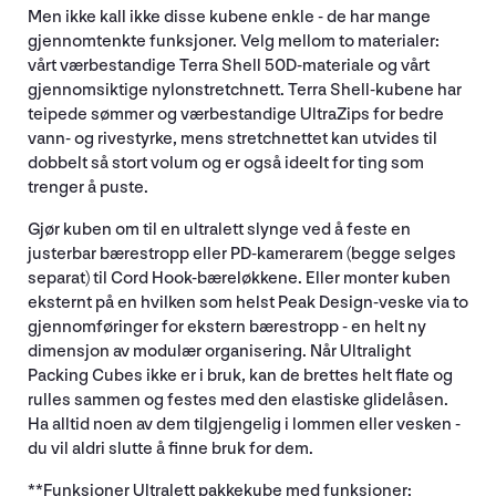
Men ikke kall ikke disse kubene enkle - de har mange
gjennomtenkte funksjoner. Velg mellom to materialer:
vårt værbestandige Terra Shell 50D-materiale og vårt
gjennomsiktige nylonstretchnett. Terra Shell-kubene har
teipede sømmer og værbestandige UltraZips for bedre
vann- og rivestyrke, mens stretchnettet kan utvides til
dobbelt så stort volum og er også ideelt for ting som
trenger å puste.
Gjør kuben om til en ultralett slynge ved å feste en
justerbar bærestropp eller PD-kamerarem (begge selges
separat) til Cord Hook-bæreløkkene. Eller monter kuben
eksternt på en hvilken som helst Peak Design-veske via to
gjennomføringer for ekstern bærestropp - en helt ny
dimensjon av modulær organisering. Når Ultralight
Packing Cubes ikke er i bruk, kan de brettes helt flate og
rulles sammen og festes med den elastiske glidelåsen.
Ha alltid noen av dem tilgjengelig i lommen eller vesken -
du vil aldri slutte å finne bruk for dem.
**Funksjoner Ultralett pakkekube med funksjoner: