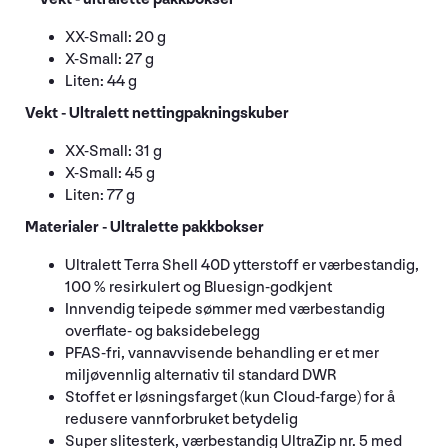
XX-Small: 20 g
X-Small: 27 g
Liten: 44 g
Vekt - Ultralett nettingpakningskuber
XX-Small: 31 g
X-Small: 45 g
Liten: 77 g
Materialer - Ultralette pakkbokser
Ultralett Terra Shell 40D ytterstoff er værbestandig,
100 % resirkulert og Bluesign-godkjent
Innvendig teipede sømmer med værbestandig
overflate- og baksidebelegg
PFAS-fri, vannavvisende behandling er et mer
miljøvennlig alternativ til standard DWR
Stoffet er løsningsfarget (kun Cloud-farge) for å
redusere vannforbruket betydelig
Super slitesterk, værbestandig UltraZip nr. 5 med