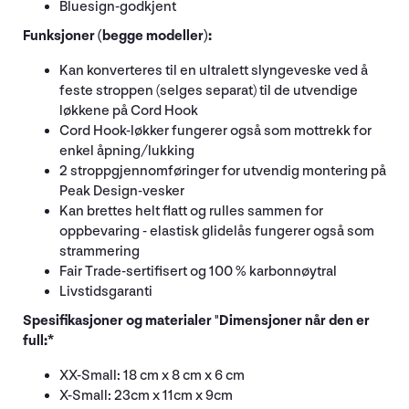
Bluesign-godkjent
Funksjoner (begge modeller):
Kan konverteres til en ultralett slyngeveske ved å
feste stroppen (selges separat) til de utvendige
løkkene på Cord Hook
Cord Hook-løkker fungerer også som mottrekk for
enkel åpning/lukking
2 stroppgjennomføringer for utvendig montering på
Peak Design-vesker
Kan brettes helt flatt og rulles sammen for
oppbevaring - elastisk glidelås fungerer også som
strammering
Fair Trade-sertifisert og 100 % karbonnøytral
Livstidsgaranti
Spesifikasjoner og materialer "Dimensjoner når den er
full:*
XX-Small: 18 cm x 8 cm x 6 cm
X-Small: 23cm x 11cm x 9cm