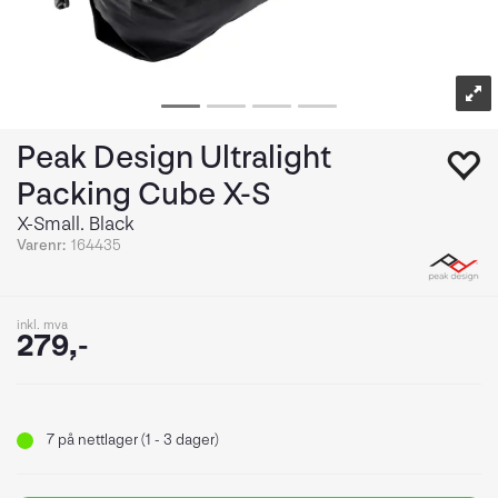
Peak Design Ultralight
Packing Cube X-S
X-Small. Black
Varenr:
164435
inkl. mva
279,-
7
på nettlager (1 - 3 dager)