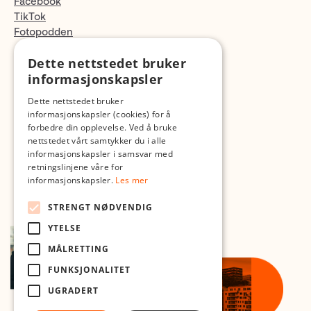
Facebook
TikTok
Fotopodden
Dette nettstedet bruker
Med forbehold om skrive- og lagerfeil
informasjonskapsler
Dette nettstedet bruker
informasjonskapsler (cookies) for å
forbedre din opplevelse. Ved å bruke
nettstedet vårt samtykker du i alle
informasjonskapsler i samsvar med
retningslinjene våre for
informasjonskapsler.
Les mer
STRENGT NØDVENDIG
YTELSE
MÅLRETTING
FUNKSJONALITET
UGRADERT