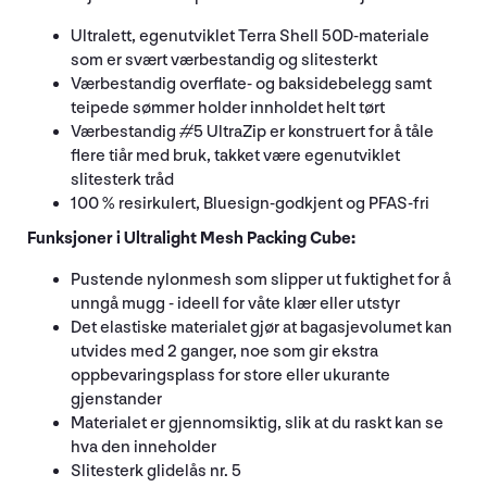
Ultralett, egenutviklet Terra Shell 50D-materiale
som er svært værbestandig og slitesterkt
Værbestandig overflate- og baksidebelegg samt
teipede sømmer holder innholdet helt tørt
Værbestandig #5 UltraZip er konstruert for å tåle
flere tiår med bruk, takket være egenutviklet
slitesterk tråd
100 % resirkulert, Bluesign-godkjent og PFAS-fri
Funksjoner i Ultralight Mesh Packing Cube:
Pustende nylonmesh som slipper ut fuktighet for å
unngå mugg - ideell for våte klær eller utstyr
Det elastiske materialet gjør at bagasjevolumet kan
utvides med 2 ganger, noe som gir ekstra
oppbevaringsplass for store eller ukurante
gjenstander
Materialet er gjennomsiktig, slik at du raskt kan se
hva den inneholder
Slitesterk glidelås nr. 5