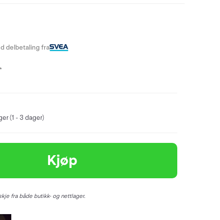
d delbetaling fra
-
er (1 - 3 dager)
Kjøp
kje fra både butikk- og nettlager.