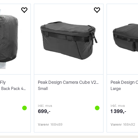
Fly
Peak Design Camera Cube V2 Small
Regntrekk til Travel Back Pack 45L
Small
Large
inkl. mva
inkl. mva
699,-
1 399,-
Varenr
168489
Varenr
168492