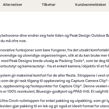
Alternativer
Tilbehør
Kundeanmeldelser
g behovene dine endrer seg hele tiden og Peak Design Outdoor B
t du må ofre noe.
ovative funksjoner som bare fungerer, fra det utsøkt komfortable 
nnvendige og utvendige organiseringen, slik at du kan bruke mer t
 med Peak Designs brede utvalg av Packing Tools*, som lar deg ti
tsutstyr og kamerautstyr - fra et enkelt kamera/objektiv til et ful
gssystem gir maksimal komfort for de aller fleste. Stroppene i vest-
 som de gir rask tilgang til oppbevaring og Capture Camera Clip*-
tte, oppbevaring og festepunkter for Capture Clip*. Denne vesken 
er 100% resirkulert, Bluesign-godkjent og PFAS-fritt. Et valgfritt R
ltra Cinch-rulletoppen for enkel pakking og utpakking, som gir l
ksiden gjør pakking til en lek og gir også et ideelt format for ut