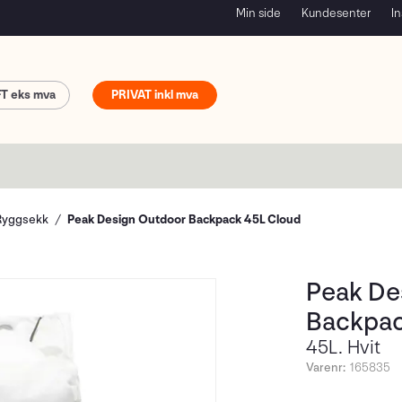
Min side
Kundesenter
In
FT
PRIVAT
Ryggsekk
Peak Design Outdoor Backpack 45L Cloud
Peak De
Backpac
45L. Hvit
Varenr:
165835