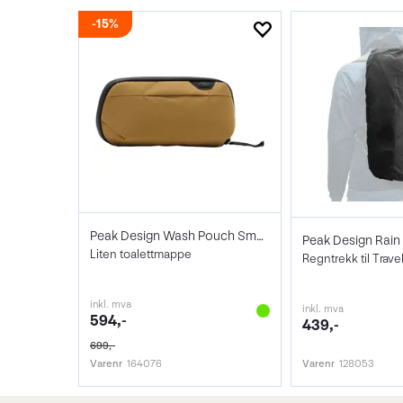
15%
Peak Design Wash Pouch Small Coyote
Peak Design Rain 
Liten toalettmappe
inkl. mva
inkl. mva
594,-
439,-
699,-
Varenr
164076
Varenr
128053