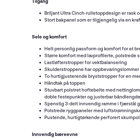
Tilgang
Briljant Ultra Cinch-rulletoppdesign er rask
Stort bakpanel som er tilgjengelig via en kr
Sele og komfort
Helt personlig passform og komfort for et br
Større komfort med lavprofilerte, polstrede s
Lastløfterstropper for vektbalansering
Skulderstroppene har oppbevaringslommer i n
To hurtigjusterende bryststropper for en me
Håndtak på toppen
Stuvbart polstret hoftebelte med nettinglom
doble festepunkter og justerbar båndlengde f
Spenstig 3-delt innvendig ramme i fjærstål g
Polstrede ryggpaneler med luftstrømningska
Pustende, hurtigtørkende perforert skumpols
Innvendig bæreevne