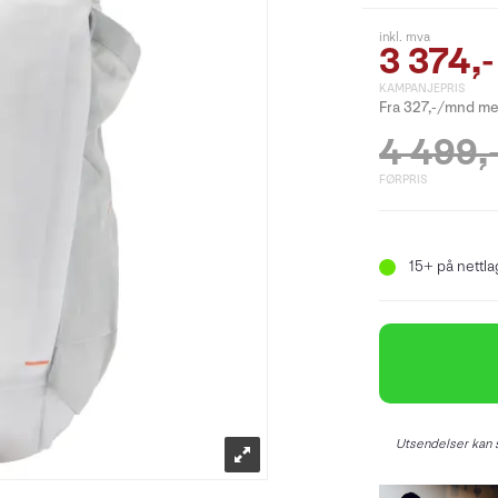
inkl. mva
3 374,-
KAMPANJEPRIS
Fra 327,-/mnd me
4 499,
FØRPRIS
15+
på nettlag
Utsendelser kan s