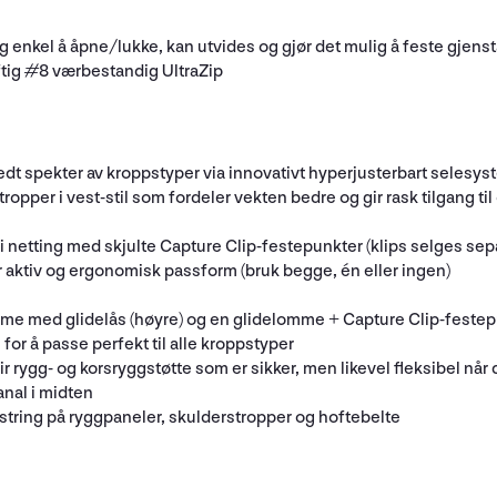
 og enkel å åpne/lukke, kan utvides og gjør det mulig å feste gjen
aftig #8 værbestandig UltraZip
edt spekter av kroppstyper via innovativt hyperjusterbart selesy
tropper i vest-stil som fordeler vekten bedre og gir rask tilgang t
etting med skjulte Capture Clip-festepunkter (klips selges sepa
r aktiv og ergonomisk passform (bruk begge, én eller ingen)
me med glidelås (høyre) og en glidelomme + Capture Clip-festepu
or å passe perfekt til alle kroppstyper
ir rygg- og korsryggstøtte som er sikker, men likevel fleksibel nå
nal i midten
tring på ryggpaneler, skulderstropper og hoftebelte