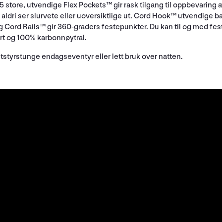
store, utvendige Flex Pockets™ gir rask tilgang til oppbevaring av
 og aldri ser slurvete eller uoversiktlige ut. Cord Hook™ utvendige 
og Cord Rails™ gir 360-graders festepunkter. Du kan til og med fe
rt og 100% karbonnøytral.
styrstunge endagseventyr eller lett bruk over natten.