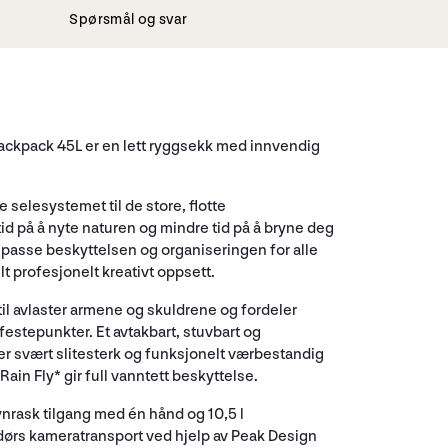
Spørsmål og svar
ackpack 45L er en lett ryggsekk med innvendig
selesystemet til de store, flotte
id på å nyte naturen og mindre tid på å bryne deg
lpasse beskyttelsen og organiseringen for alle
lt profesjonelt kreativt oppsett.
stil avlaster armene og skuldrene og fordeler
festepunkter. Et avtakbart, stuvbart og
er svært slitesterk og funksjonelt værbestandig
ain Fly* gir full vanntett beskyttelse.
ynrask tilgang med én hånd og 10,5 l
endørs kameratransport ved hjelp av Peak Design