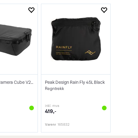
Peak Design Camera Cube V2 Large
Peak Design Rain Fly 45L Black
Regntrekk
inkl. mva
419,-
Varenr
165832