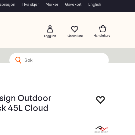
spirasjon
Hva skjer
Merker
Gavekort
English
Logg inn
sign Outdoor
k 45L Cloud