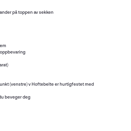
stander på toppen av sekken
stem
il oppbevaring
rat)
nkt (venstre) v Hoftebelte er hurtigfestet med
r du beveger deg