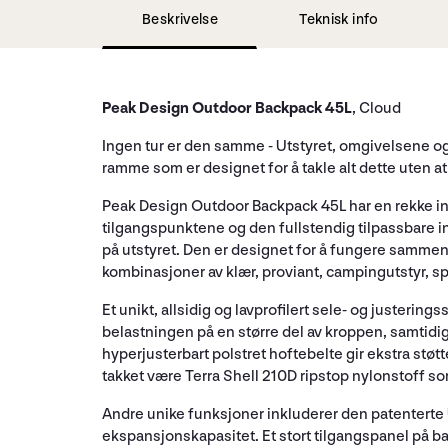
Beskrivelse
Teknisk info
Peak Design Outdoor Backpack 45L
, Cloud
Ingen tur er den samme - Utstyret, omgivelsene o
ramme som er designet for å takle alt dette uten a
Peak Design Outdoor Backpack 45L har en rekke inn
tilgangspunktene og den fullstendig tilpassbare i
på utstyret. Den er designet for å fungere sammen
kombinasjoner av klær, proviant, campingutstyr, spor
Et unikt, allsidig og lavprofilert sele- og justerin
belastningen på en større del av kroppen, samtidig
hyperjusterbart polstret hoftebelte gir ekstra stø
takket være Terra Shell 210D ripstop nylonstoff som 
Andre unike funksjoner inkluderer den patenterte U
ekspansjonskapasitet. Et stort tilgangspanel på ba