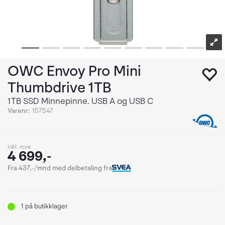
OWC Envoy Pro Mini
Thumbdrive 1TB
1TB SSD Minnepinne. USB A og USB C
Varenr:
157547
inkl. mva
4 699,-
Fra 437,-/mnd med delbetaling fra
1
på butikklager