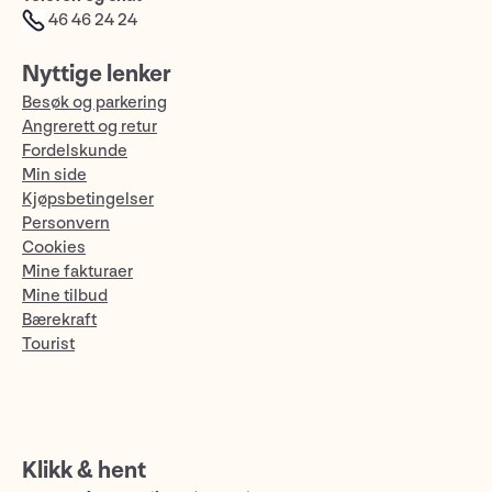
46 46 24 24
Nyttige lenker
Besøk og parkering
Angrerett og retur
Fordelskunde
Min side
Kjøpsbetingelser
Personvern
Cookies
Mine fakturaer
Mine tilbud
Bærekraft
Tourist
Klikk & hent