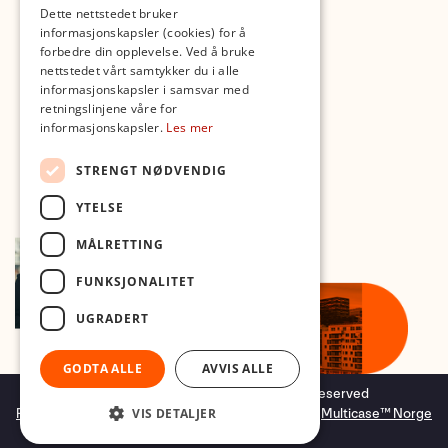
Med forbehold om skrive- og lagerfeil
Dette nettstedet bruker
informasjonskapsler (cookies) for å
forbedre din opplevelse. Ved å bruke
nettstedet vårt samtykker du i alle
informasjonskapsler i samsvar med
retningslinjene våre for
informasjonskapsler.
Les mer
STRENGT NØDVENDIG
YTELSE
MÅLRETTING
FUNKSJONALITET
UGRADERT
GODTA ALLE
AVVIS ALLE
Copyright © 2026 Foto.no - All rights reserved
Forretningssystem
og
nettbutikkløsning
levert av
Multicase™ Norge
VIS DETALJER
AS