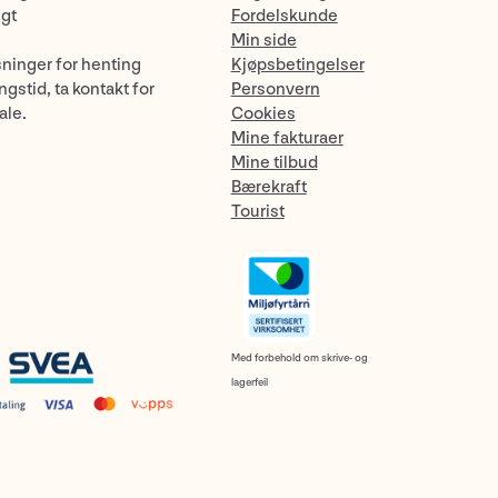
ngt
Fordelskunde
Min side
sninger for henting
Kjøpsbetingelser
gstid, ta kontakt for
Personvern
ale.
Cookies
Mine fakturaer
Mine tilbud
Bærekraft
Tourist
Med forbehold om skrive- og
lagerfeil