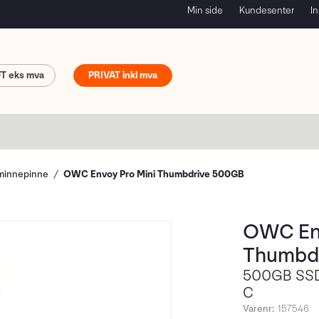
Min side
Kundesenter
In
FT
PRIVAT
minnepinne
OWC Envoy Pro Mini Thumbdrive 500GB
OWC Env
Thumbd
500GB SSD
C
Varenr:
157546