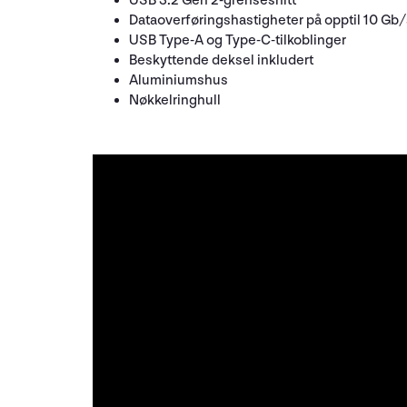
USB 3.2 Gen 2-grensesnitt
Dataoverføringshastigheter på opptil 10 Gb/
USB Type-A og Type-C-tilkoblinger
Beskyttende deksel inkludert
Aluminiumshus
Nøkkelringhull