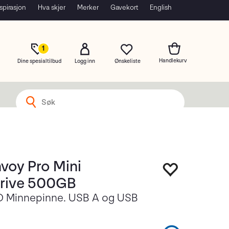
spirasjon
Hva skjer
Merker
Gavekort
English
1
Dine spesialtilbud
Logg inn
oy Pro Mini
rive 500GB
 Minnepinne. USB A og USB