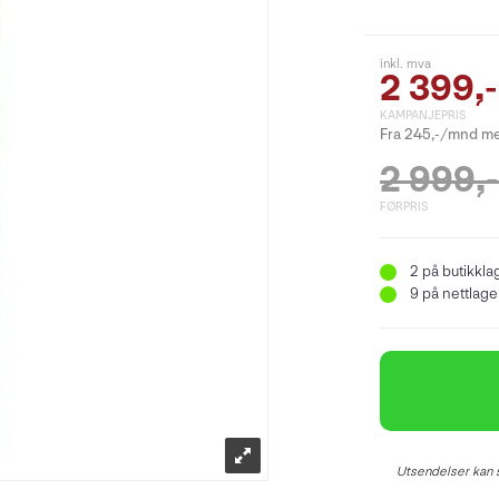
inkl. mva
2 399,-
KAMPANJEPRIS
Fra 245,-/mnd me
2 999,-
FØRPRIS
2
på butikkla
9
på nettlager
Utsendelser kan s