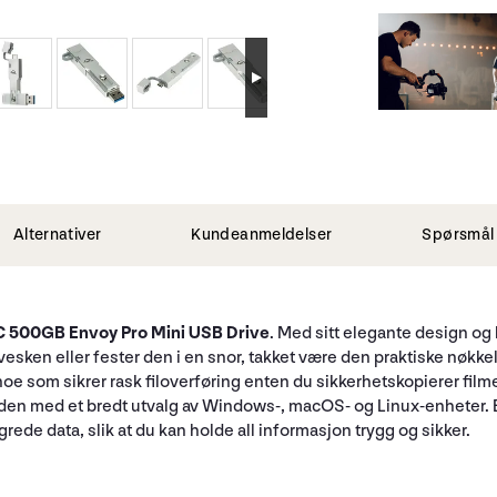
Alternativer
Kundeanmeldelser
Spørsmål 
500GB Envoy Pro Mini USB Drive
. Med sitt elegante design o
vesken eller fester den i en snor, takket være den praktiske nøkk
e som sikrer rask filoverføring enten du sikkerhetskopierer filme
ruke den med et bredt utvalg av Windows-, macOS- og Linux-enhete
lagrede data, slik at du kan holde all informasjon trygg og sikker.