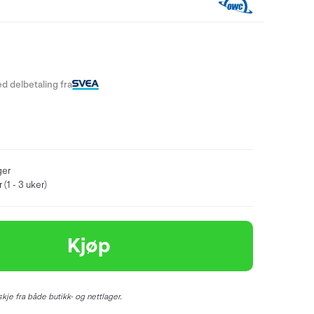
d delbetaling fra
ger
 (1 - 3 uker)
Kjøp
kje fra både butikk- og nettlager.