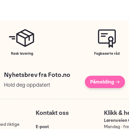
Rask levering
Fagbaserte råd
Nyhetsbrev fra Foto.no
Påmelding →
Hold deg oppdatert
Kontakt oss
Klikk & h
Lørenveien 
med riktige
E-post
Mandag - fre