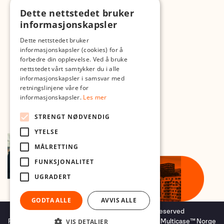
Dette nettstedet bruker
Med forbehold om skrive- og lagerfeil
informasjonskapsler
Dette nettstedet bruker
informasjonskapsler (cookies) for å
forbedre din opplevelse. Ved å bruke
nettstedet vårt samtykker du i alle
informasjonskapsler i samsvar med
retningslinjene våre for
informasjonskapsler.
Les mer
STRENGT NØDVENDIG
YTELSE
MÅLRETTING
FUNKSJONALITET
UGRADERT
GODTA ALLE
AVVIS ALLE
Copyright © 2026 Foto.no - All rights reserved
Forretningssystem
og
nettbutikkløsning
levert av
Multicase™ Norge
VIS DETALJER