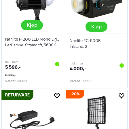
Kjøp
Kjøp
Nanlite P-200 LED Mono Light
Nanlite FC-500B
Led lampe. Strømdrift, 5600K
Tilstand: 2
inkl. mva
inkl. mva
5 596,-
4 000,-
6 995,-
Varenr
138921
Varenr
175533
20%