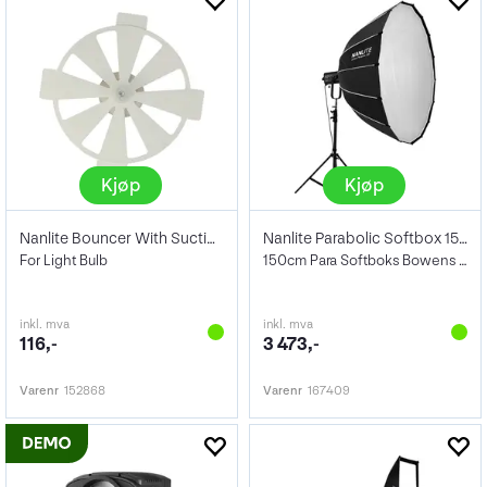
Kjøp
Kjøp
Nanlite Bouncer With Suction Cup
Nanlite Parabolic Softbox 150 QR
For Light Bulb
150cm Para Softboks Bowens Mount
inkl. mva
inkl. mva
116,-
3 473,-
Varenr
152868
Varenr
167409