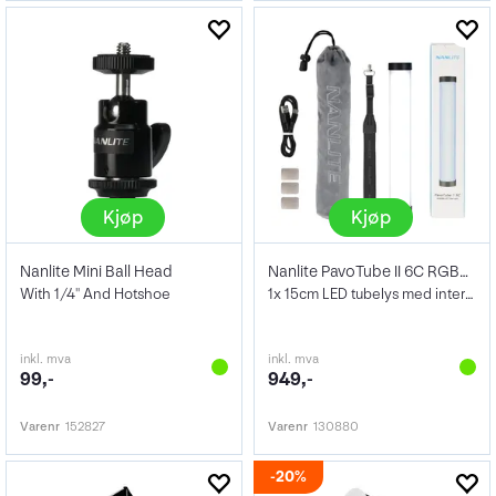
Kjøp
Kjøp
Nanlite Mini Ball Head
Nanlite PavoTube II 6C RGBW LED Tube
With 1/4'' And Hotshoe
1x 15cm LED tubelys med internt batteri
inkl. mva
inkl. mva
99,-
949,-
Varenr
152827
Varenr
130880
20%