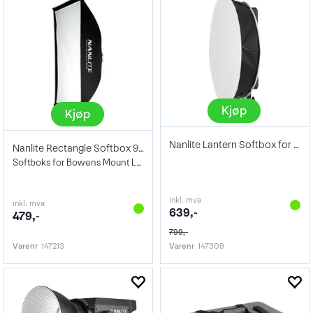
Kjøp
Kjøp
Nanlite Lantern Softbox for Compac 100/B
Nanlite Rectangle Softbox 90x60cm
Softboks for Bowens Mount LED
inkl. mva
inkl. mva
639,-
479,-
799,-
Varenr
147213
Varenr
147309