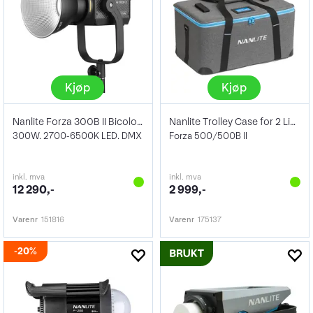
Kjøp
Kjøp
Nanlite Forza 300B II Bicolor LED Spot
Nanlite Trolley Case for 2 Lights
300W. 2700-6500K LED. DMX
Forza 500/500B II
inkl. mva
inkl. mva
12 290,-
2 999,-
Varenr
151816
Varenr
175137
20%