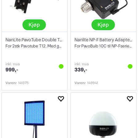
Kjøp
Kjøp
NanLite PavoTube Double T12 LED Holder
Nanlite NP-F Battery Adapter m/E27 sokke
For 2stk Pavotube T12. Med gooseneck
For PavoBulb 10C til NP-Fserie batterier
inkl. mva
inkl. mva
999,-
339,-
Varenr
141375
Varenr
149941