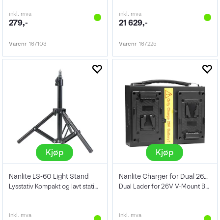
inkl. mva
inkl. mva
279,-
21 629,-
Varenr
167103
Varenr
167225
Kjøp
Kjøp
Nanlite LS-60 Light Stand
Nanlite Charger for Dual 26V V-mount
Lysstativ Kompakt og lavt stativ 0,6m
Dual Lader for 26V V-Mount Batterier
inkl. mva
inkl. mva