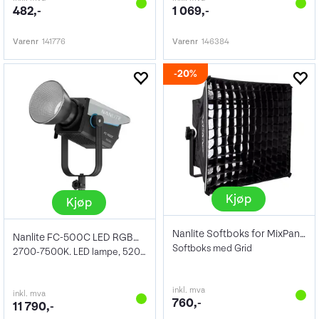
482,-
1 069,-
Varenr
141776
Varenr
146384
20%
Kjøp
Kjøp
Nanlite Softboks for MixPanel 150
Nanlite FC-500C LED RGBW Spot Light
Softboks med Grid
2700-7500K. LED lampe, 520W
inkl. mva
inkl. mva
760,-
11 790,-