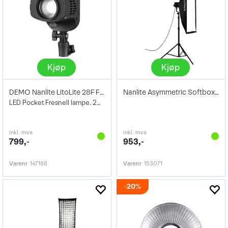
Kjøp
Kjøp
DEMO Nanlite LitoLite 28F Fresnel Light
Nanlite Asymmetric Softbox Of 45X110Cm
LED Pocket Fresnell lampe. 20° til 50°
inkl. mva
inkl. mva
799,-
953,-
Varenr
147168
Varenr
153071
20%