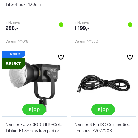
Til Softboks 120cm
inkl. mva
inkl. mva
998,-
1 199,-
Varenr
141018
Varenr
141332
Kjøp
Kjøp
Nanlite Forza 300B II Bi-Color
Nanlite 8 Pin DC Connection Cable 7,5m
Tilstand: 1 Som ny komplet original eske
For Forza 720/720B