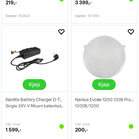
219,-
3 399,-
Varenr
152848
Varenr
167299
Kjøp
Kjøp
Nanlite Battery Charger D-Tap to V-Mount
Nanlux Evoke 1200 COB Protection Cap
Single 26V V-Mount batterilader
1200B/1200
inkl. mva
inkl. mva
1 599,-
200,-