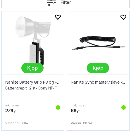
Filter
Kjøp
Kjøp
Nanlite Battery Grip FS og FC-60 NP-F
Nanlite Sync master/slave kabel
Batterigrep til 2 stk Sony NP-F
inkl. mva
inkl. mva
279,-
69,-
Varenr
130914
Varenr
131741