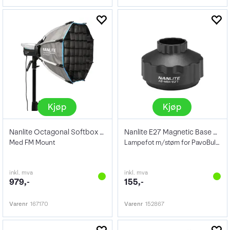
Kjøp
Kjøp
Nanlite Octagonal Softbox 40cm
Nanlite E27 Magnetic Base Adapter
Med FM Mount
Lampefot m/støm for PavoBulb 10C
inkl. mva
inkl. mva
979,-
155,-
Varenr
167170
Varenr
152867