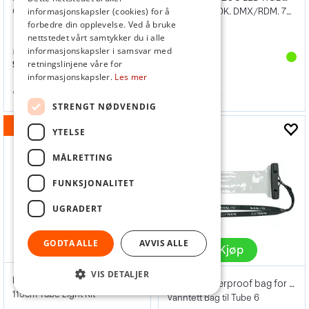
Optisk forsats til FM Mount
2400-12 000K. DMX/RDM. 750W
informasjonskapsler (cookies) for å
forbedre din opplevelse. Ved å bruke
nettstedet vårt samtykker du i alle
informasjonskapsler i samsvar med
inkl. mva
inkl. mva
949,-
10 890,-
retningslinjene våre for
informasjonskapsler.
Les mer
Varenr
130057
Varenr
174074
STRENGT NØDVENDIG
19%
YTELSE
MÅLRETTING
FUNKSJONALITET
UGRADERT
GODTA ALLE
AVVIS ALLE
Flere valg
Kjøp
VIS DETALJER
Nanlite PavoTube II 30C LED RGBWW
Nanlite Waterproof bag for PavoTube 6 II
115cm Tube Light Kit
Vanntett Bag til Tube 6