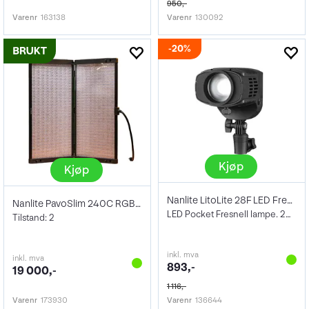
950,-
Varenr
163138
Varenr
130092
20%
Kjøp
Kjøp
Nanlite LitoLite 28F LED Fresnel Light
Nanlite PavoSlim 240C RGBWW LED
LED Pocket Fresnell lampe. 20° til 50°
Tilstand: 2
inkl. mva
inkl. mva
893,-
19 000,-
1 116,-
Varenr
173930
Varenr
136644