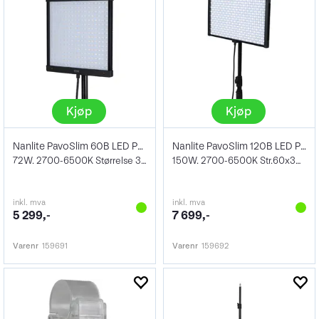
Kjøp
Kjøp
Nanlite PavoSlim 60B LED Panel
Nanlite PavoSlim 120B LED Panel Bi Color
72W. 2700-6500K Størrelse 30x30 cm
150W. 2700-6500K Str.60x30 cm
inkl. mva
inkl. mva
5 299,-
7 699,-
Varenr
159691
Varenr
159692