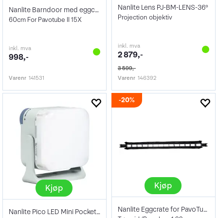
Nanlite Lens PJ-BM-LENS-36°
Nanlite Barndoor med eggcrate Grid
Projection objektiv
60cm For Pavotube II 15X
inkl. mva
inkl. mva
2 879,-
998,-
3 599,-
Varenr
141531
Varenr
146392
20%
Kjøp
Kjøp
Nanlite Eggcrate for PavoTube 30C
Nanlite Pico LED Mini Pocket Light