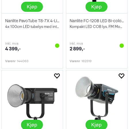
Kjøp
Kjøp
Nanlite PavoTube T8-7X 4-Light kit
Nanlite FC-120B LED Bi-color Spot Light
4x 100cm LED tubelys med internt batteri
Kompakt LED COB lys. FM Mount
inkl. mva
inkl. mva
4 399,-
2 899,-
Varenr
144063
Varenr
162319
Kjøp
Kjøp