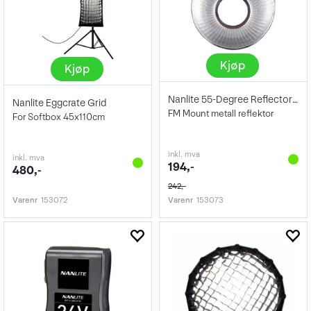
Kjøp
Kjøp
Nanlite 55-Degree Reflector For Forza 60
Nanlite Eggcrate Grid
FM Mount metall reflektor
For Softbox 45x110cm
inkl. mva
inkl. mva
194,-
480,-
242,-
Varenr
153072
Varenr
153073