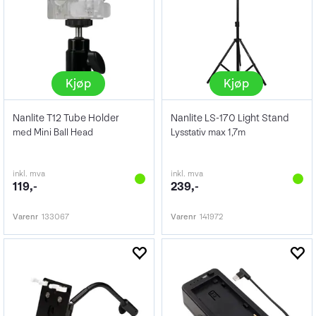
Kjøp
Kjøp
Nanlite T12 Tube Holder
Nanlite LS-170 Light Stand
med Mini Ball Head
Lysstativ max 1,7m
inkl. mva
inkl. mva
119,-
239,-
Varenr
133067
Varenr
141972