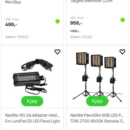
Tøygrid/Barndoor 1,22m
Mint Blue
inkl. mva
inkl. mva
959,-
499,-
1 199,-
Varenr
169920
Varenr
130241
Kjøp
Kjøp
Nanlite 15V 2A Adapter med kabel
Nanlite PavoSlim 60B LED Panel 3-Kit
For LumiPad 25 LED Panel Light
72W. 2700-6500K Størrelse 30x30 cm