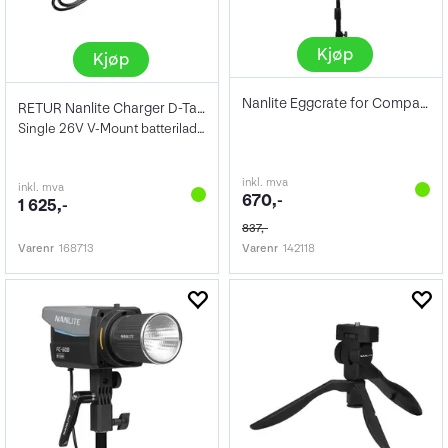
Kjøp
Kjøp
Nanlite Eggcrate for Compac 100/100B
RETUR Nanlite Charger D-Tap to V-Mount
Single 26V V-Mount batterilader
inkl. mva
inkl. mva
670,-
1 625,-
837,-
Varenr
168713
Varenr
142118