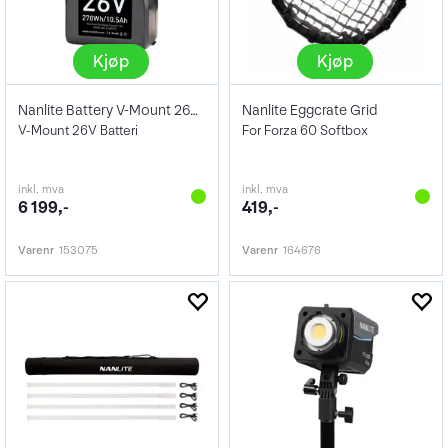
Kjøp
Kjøp
Nanlite Battery V-Mount 26V 230Wh
Nanlite Eggcrate Grid
V-Mount 26V Batteri
For Forza 60 Softbox
inkl. mva
inkl. mva
6 199,-
419,-
Varenr
153075
Varenr
164676