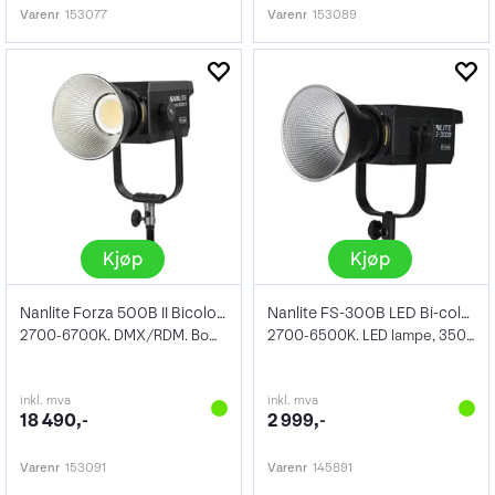
Varenr
153077
Varenr
153089
Kjøp
Kjøp
Nanlite Forza 500B II Bicolor LED Spot
Nanlite FS-300B LED Bi-color Spot Light
2700-6700K. DMX/RDM. Bowens Mount
2700-6500K. LED lampe, 350W Bowens Mount
inkl. mva
inkl. mva
18 490,-
2 999,-
Varenr
153091
Varenr
145891