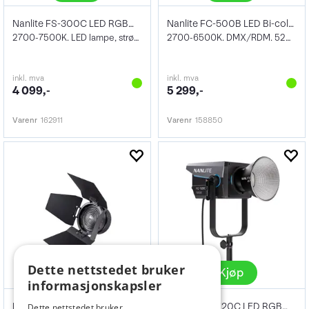
Nanlite FS-300C LED RGBW Spot Light
Nanlite FC-500B LED Bi-color Spot Light
2700-7500K. LED lampe, strømdrevet, 350W
2700-6500K. DMX/RDM. 520W
inkl. mva
inkl. mva
4 099,-
5 299,-
Varenr
162911
Varenr
158850
Dette nettstedet bruker
Kjøp
Kjøp
informasjonskapsler
Nanlite Forza FL-11 Fresnel Lens
Nanlite FC-720C LED RGBW Spot Light
Dette nettstedet bruker