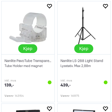
Kjøp
Kjøp
Nanlite PavoTube Transparent T12 Clip
Nanlite LS-288 Light Stand
Tube Holder med magnet
Lysstativ. Max 2,88m
inkl. mva
inkl. mva
139,-
439,-
Varenr
143154
Varenr
141975