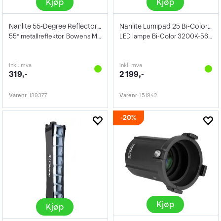
Kjøp
Kjøp
Nanlite 55-Degree Reflector Forza 300/50
Nanlite Lumipad 25 Bi-Color LED Light
55° metallreflektor. Bowens Mount
LED lampe Bi-Color 3200K-5600K
inkl. mva
inkl. mva
319,-
2 199,-
Varenr
139377
Varenr
151942
20%
Kjøp
Kjøp