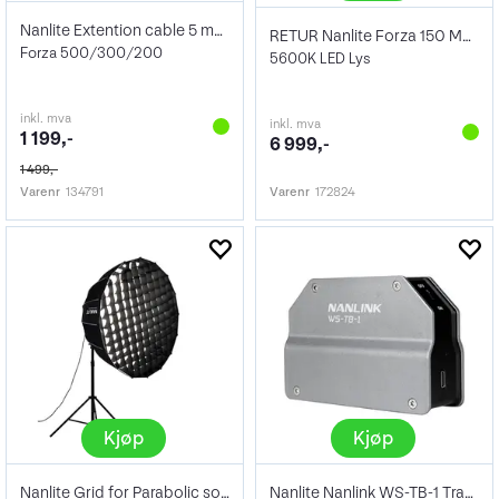
Nanlite Extention cable 5 meter
RETUR Nanlite Forza 150 Monolight LED
Forza 500/300/200
5600K LED Lys
inkl. mva
inkl. mva
1 199,-
6 999,-
1 499,-
Varenr
134791
Varenr
172824
Kjøp
Kjøp
Nanlite Grid for Parabolic softbox 120
Nanlite Nanlink WS-TB-1 Transmitter Box