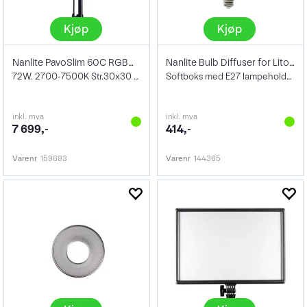
Kjøp
Kjøp
Nanlite PavoSlim 60C RGBWW LED Panel
Nanlite Bulb Diffuser for LitoLite 5C
72W. 2700-7500K Str.30x30 cm
Softboks med E27 lampeholder for lading
inkl. mva
inkl. mva
7 699,-
414,-
Varenr
159693
Varenr
144365