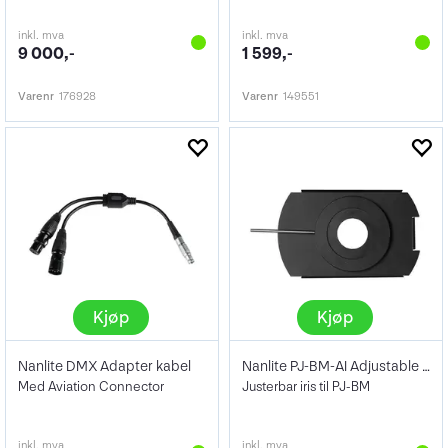
inkl. mva
inkl. mva
9 000,-
1 599,-
Varenr
176928
Varenr
149551
Kjøp
Kjøp
Nanlite DMX Adapter kabel
Nanlite PJ-BM-AI Adjustable Iris
Med Aviation Connector
Justerbar iris til PJ-BM
inkl. mva
inkl. mva