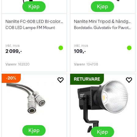
Kjøp
Kjøp
Nanlite FC-60B LED Bi-color Spot Light
Nanlite Mini Tripod & håndgrep
COB LED Lampe FM Mount
Bordstativ. Gulvstativ for Pavotube
inkl. mva
inkl. mva
2 099,-
109,-
Varenr
162320
Varenr
134708
20%
Kjøp
Kjøp