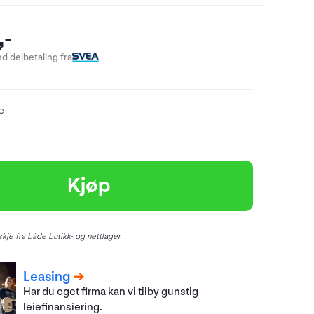
,-
d delbetaling fra
re
Kjøp
kje fra både butikk- og nettlager.
Leasing
Har du eget firma kan vi tilby gunstig
leiefinansiering.