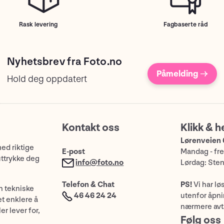
Rask levering
Fagbaserte råd
Nyhetsbrev fra Foto.no
Påmelding →
Hold deg oppdatert
Kontakt oss
Klikk & h
Lørenveien 
med riktige
E-post
Mandag - fre
uttrykke deg
info@foto.no
Lørdag: Ste
Telefon & Chat
PS!
Vi har lø
n tekniske
46 46 24 24
utenfor åpnin
et enklere å
nærmere avt
er lever for,
Følg oss