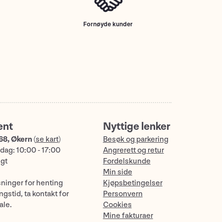
Fornøyde kunder
ent
Nyttige lenker
68, Økern
(
se kart
)
Besøk og parkering
dag: 10:00 - 17:00
Angrerett og retur
ngt
Fordelskunde
Min side
sninger for henting
Kjøpsbetingelser
gstid, ta kontakt for
Personvern
ale.
Cookies
Mine fakturaer