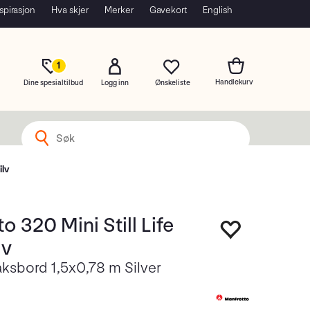
spirasjon
Hva skjer
Merker
Gavekort
English
1
Dine spesialtilbud
Logg inn
ilv
o 320 Mini Still Life
lv
ksbord 1,5x0,78 m Silver