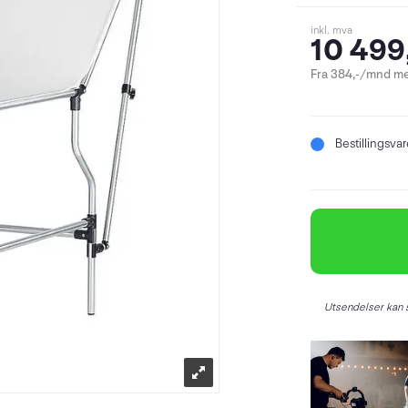
inkl. mva
10 499
Fra 384,-/mnd me
Bestillingsva
Utsendelser kan s