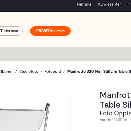
Min side
Kundesenter
In
FT
PRIVAT
tilbehør
Studiofoto
Fotobord
Manfrotto 320 Mini Still Life Table S
Manfrott
Table Si
Foto Oppta
Varenr:
149545