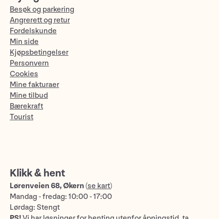
Besøk og parkering
Angrerett og retur
Fordelskunde
Min side
Kjøpsbetingelser
Personvern
Cookies
Mine fakturaer
Mine tilbud
Bærekraft
Tourist
Klikk & hent
Lørenveien 68, Økern
(
se kart
)
Mandag - fredag: 10:00 - 17:00
Lørdag: Stengt
PS!
Vi har løsninger for henting utenfor åpningstid, ta