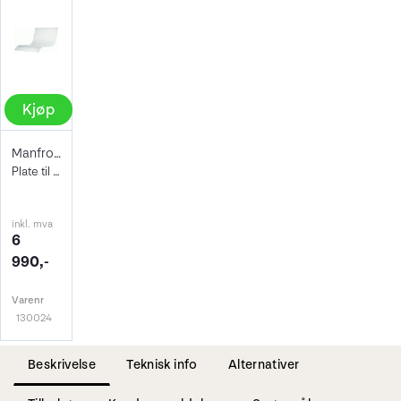
Kjøp
Manfrotto 220PX Plexiglassskive for bord
Plate til opptaksbord 220 (reservedel)
inkl. mva
6
990,-
Varenr
130024
Beskrivelse
Teknisk info
Alternativer