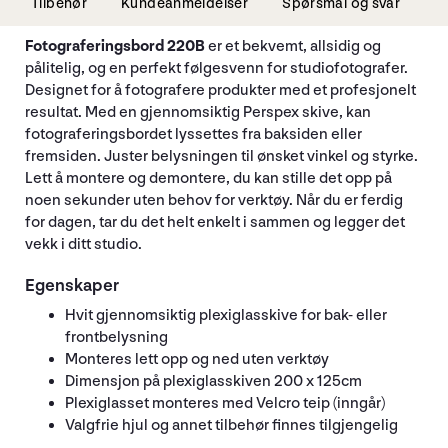
Tilbehør
Kundeanmeldelser
Spørsmål og svar
Fotograferingsbord 220B
er et bekvemt, allsidig og
pålitelig, og en perfekt følgesvenn for studiofotografer.
Designet for å fotografere produkter med et profesjonelt
resultat. Med en gjennomsiktig Perspex skive, kan
fotograferingsbordet lyssettes fra baksiden eller
fremsiden. Juster belysningen til ønsket vinkel og styrke.
Lett å montere og demontere, du kan stille det opp på
noen sekunder uten behov for verktøy. Når du er ferdig
for dagen, tar du det helt enkelt i sammen og legger det
vekk i ditt studio.
Egenskaper
Hvit gjennomsiktig plexiglasskive for bak- eller
frontbelysning
Monteres lett opp og ned uten verktøy
Dimensjon på plexiglasskiven 200 x 125cm
Plexiglasset monteres med Velcro teip (inngår)
Valgfrie hjul og annet tilbehør finnes tilgjengelig