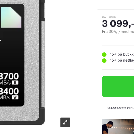
inkl. mva
3 099,
Fra 304,-/mnd me
15+
på butikk
15+
på nettlag
Utsendelser kan s