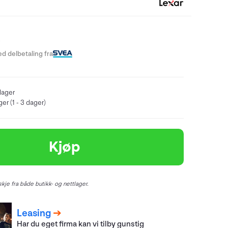
-
d delbetaling fra
lager
er (1 - 3 dager)
Kjøp
kje fra både butikk- og nettlager.
Leasing
Har du eget firma kan vi tilby gunstig