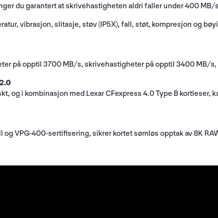
ger du garantert at skrivehastigheten aldri faller under 400 MB/s
atur, vibrasjon, slitasje, støv (IP5X), fall, støt, kompresjon og b
ter på opptil 3700 MB/s, skrivehastigheter på opptil 3400 MB/s
2.0
askt, og i kombinasjon med Lexar CFexpress 4.0 Type B kortleser,
 og VPG-400-sertifisering, sikrer kortet sømløs opptak av 8K RAW-