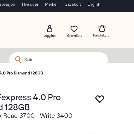
spirasjon
Hva skjer
Merker
Gavekort
English
Logg inn
4.0 Pro Diamond 128GB
Fexpress 4.0 Pro
d 128GB
x Read 3700 - Write 3400