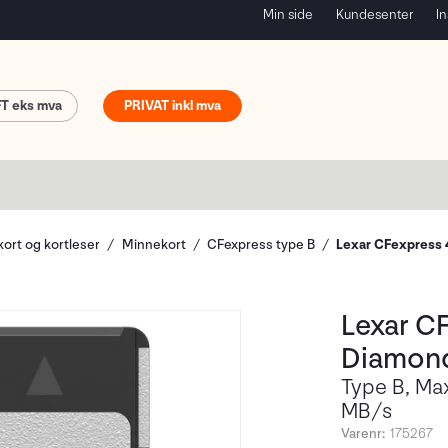
Min side
Kundesenter
In
FT
PRIVAT
ort og kortleser
Minnekort
CFexpress type B
Lexar CFexpress 
Lexar C
Diamon
Type B, Ma
MB/s
Varenr:
175267