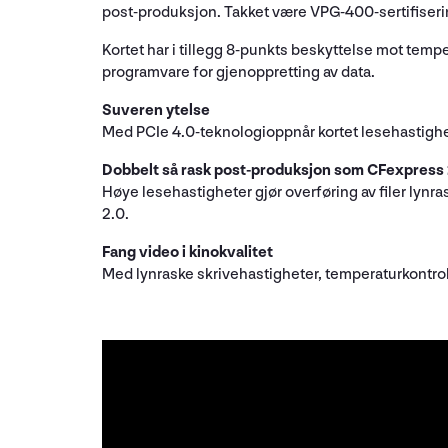
post-produksjon. Takket være VPG-400-sertifiserin
Kortet har i tillegg 8-punkts beskyttelse mot temper
programvare for gjenoppretting av data.
Suveren ytelse
Med PCIe 4.0-teknologioppnår kortet lesehastighe
Dobbelt så rask post-produksjon som CFexpress 
Høye lesehastigheter gjør overføring av filer lynr
2.0.
Fang video i kinokvalitet
Med lynraske skrivehastigheter, temperaturkontroll