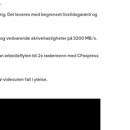
.
øying. Det leveres med begrenset livstidsgaranti og
, og vedvarende skrivehastigheter på 3200 MB/s.
 kan arbeidsflyten bli 2x raskereenn med CFexpress
videouten fall i ytelse.