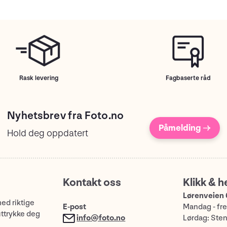
Rask levering
Fagbaserte råd
Nyhetsbrev fra Foto.no
Påmelding →
Hold deg oppdatert
Kontakt oss
Klikk & h
Lørenveien 
med riktige
E-post
Mandag - fre
uttrykke deg
info@foto.no
Lørdag: Ste